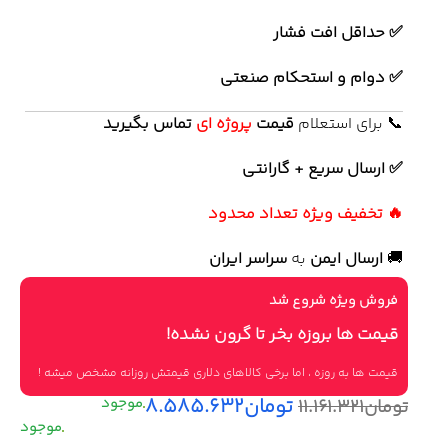
✅ حداقل افت فشار
✅ دوام و استحکام صنعتی
📞 برای استعلام
قیمت
پروژه ای
تماس بگیرید
✅ ارسال سریع + گارانتی
🔥 تخفیف ویژه تعداد محدود
🚚
ارسال ایمن
به
سراسر ایران
فروش ویژه شروع شد
قیمت ها بروزه بخر تا گرون نشده!
قیمت ها به روزه ، اما برخی کالاهای دلاری قیمتش روزانه مشخص میشه !
تومان
۸.۵۸۵.۶۳۲
تومان
۱۱.۱۶۱.۳۲۱