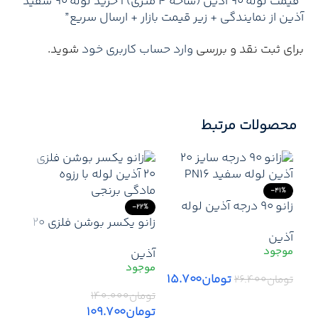
“قیمت لوله 90 آذین (شاخه 4 متری) | خرید لوله 90 سفید
آذین از نمایندگی + زیر قیمت بازار + ارسال سریع”
برای ثبت نقد و بررسی
وارد حساب کاربری خود
شوید.
محصولات مرتبط
-41%
زانو ۹۰ درجه آذین لوله
-22%
سایز ۲۰ – تغییر مسیر
زانو یکسر بوشن فلزی 20
آذین
دقیق و بدون نشتی در
آذین – اتصال زاویه‌دار
آذین
لوله‌کشی سفید
ترکیبی برای لوله سفید و
رزوه نری فلزی
تومان
۱۵.۷۰۰
تومان
۲۶.۴۰۰
تومان
۱۴۰.۰۰۰
افزودن به سبد خرید
17%
تومان
۱۰۹.۷۰۰