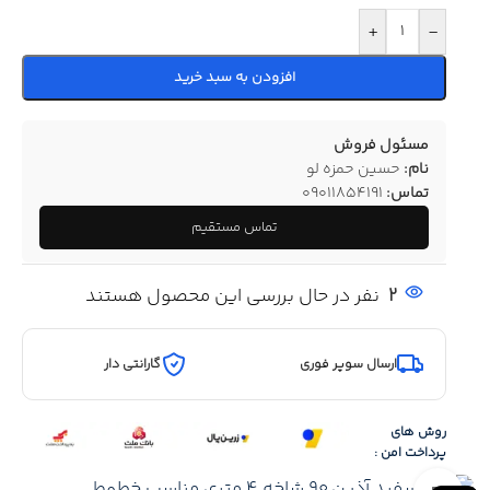
+
-
افزودن به سبد خرید
مسئول فروش
نام:
حسین حمزه لو
تماس:
09011854191
تماس مستقیم
2
نفر در حال بررسی این محصول هستند
ارسال سوپر فوری
گارانتی دار
روش های
پرداخت امن :