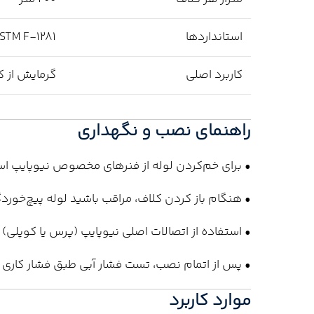
استانداردها
ASTM F-1281، ملی ایران، DQS آل
کاربرد اصلی
گرمایش از کف
راهنمای نصب و نگهداری
• برای خم‌کردن لوله از فنرهای مخصوص نیوپایپ اس
• هنگام باز کردن کلاف، مراقب باشید لوله پیچ‌خوردگ
• استفاده از اتصالات اصلی نیوپایپ (پرس یا کوپلی) 
• پس از اتمام نصب، تست فشار آبی طبق فشار کاری
موارد کاربرد