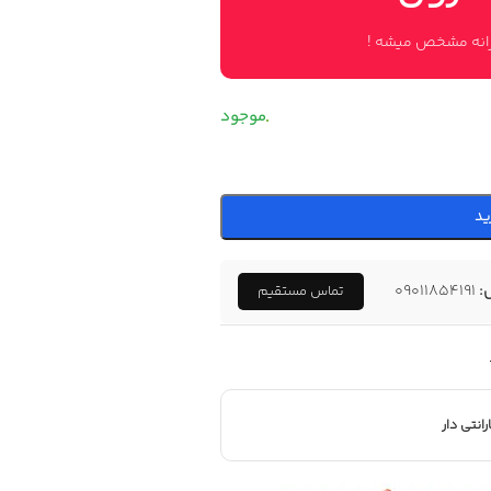
وزانه مشخص میشه !
ید
:
09011854191
تماس مستقیم
رانتی دار