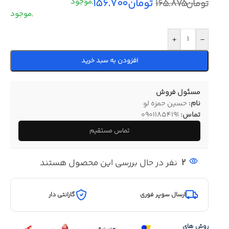
تومان
۱۵۶.۷۰۰
تومان
۱۶۵.۸۷۵
+
-
افزودن به سبد خرید
مسئول فروش
نام:
حسین حمزه لو
تماس:
09011854191
تماس مستقیم
2
نفر در حال بررسی این محصول هستند
ارسال سوپر فوری
گارانتی دار
روش های