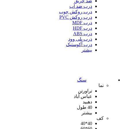
ضد حریق
درب ضد آب
درب روکش چوب
درب روکش PVC
درب MDF
درب HDF
درب ABS
درب پلی وود
درب آکوستیک
بیشتر
سنگ
نما
تراورتن
عباس آباد
دهبید
40 طول
بیشتر
کف
40*40
60*60