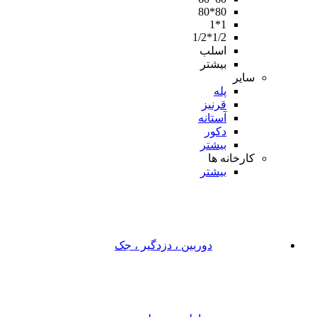
80*80
1*1
1/2*1/2
اسلب
بیشتر
سایر
پله
قرنیز
آستانه
دکور
بیشتر
کارخانه ها
بیشتر
دوربین ، دزدگیر ، جک