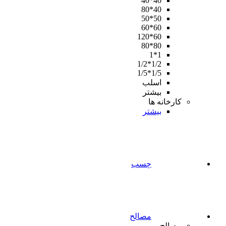
40*40
40*80
50*50
60*60
60*120
80*80
1*1
1/2*1/2
1/5*1/5
اسلب
بیشتر
کارخانه ها
بیشتر
چسب
مصالح
مصالح