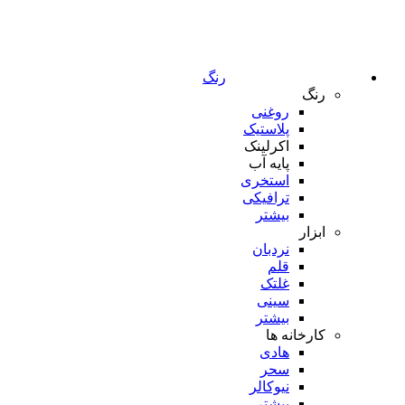
رنگ
رنگ
روغنی
پلاستیک
اکرلینک
پایه آب
استخری
ترافیکی
بیشتر
ابزار
نردبان
قلم
غلتک
سینی
بیشتر
کارخانه ها
هادی
سحر
نیوکالر
بیشتر