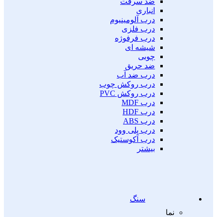
ضد سرقت
انباری
درب آلومینیوم
درب فلزی
درب فرفوژه
شیشه ای
چوبی
ضد حریق
درب ضد آب
درب روکش چوب
درب روکش PVC
درب MDF
درب HDF
درب ABS
درب پلی وود
درب آکوستیک
بیشتر
سنگ
نما