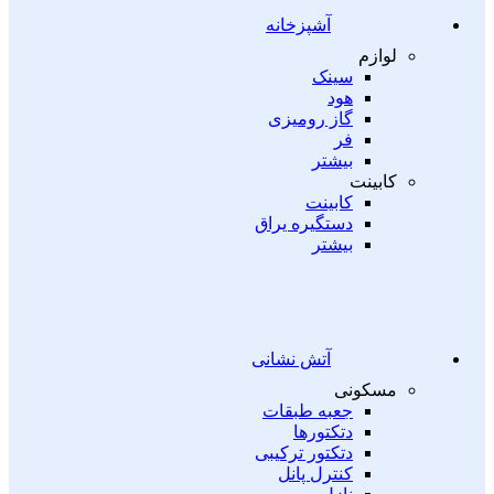
آشپزخانه
لوازم
سینک
هود
گاز رومیزی
فر
بیشتر
کابینت
کابینت
دستگیره یراق
بیشتر
آتش نشانی
مسکونی
جعبه طبقات
دتکتورها
دتکتور ترکیبی
کنترل پانل