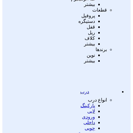
بیشتر
قطعات
پروفیل
دستیگره
قفل
ریل
کلاف
بیشتر
برندها
نوین
بیشتر
درب
انواع درب
پارکینگ
لابی
ورودی
داخلی
چوبی