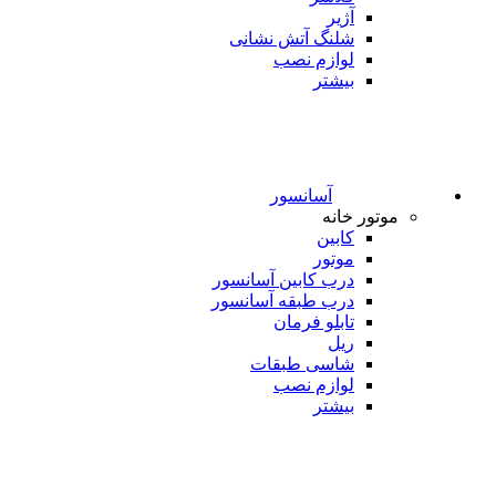
آژیر
شلنگ آتش نشانی
لوازم نصب
بیشتر
آسانسور
موتور خانه
کابین
موتور
درب کابین آسانسور
درب طبقه آسانسور
تابلو فرمان
ریل
شاسی طبقات
لوازم نصب
بیشتر