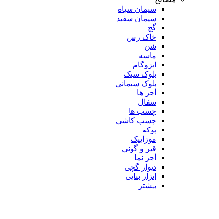
سیمان سیاه
سیمان سفید
گچ
خاک رس
شن
ماسه
ایزوگام
بلوک سبک
بلوک سیمانی
آجر ها
سفال
چسب ها
چسب کاشی
پوکه
موزاییک
قیر و گونی
آجر نما
دیوار گچی
ابزار بنایی
بیشتر