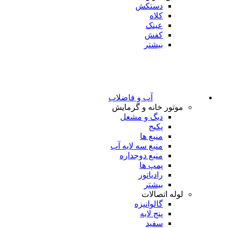
دستکش
کلاه
عینک
کفش
بیشتر
آب و فاضلاب
موتور خانه و گرمایش
دیگ و مشعل
پکیج
منبع ها
منبع سه لایه آب
منبع دوجداره
پمپ ها
رادیاتور
بیشتر
لوله اتصالات
گالوانیزه
پنج لایه
سفید