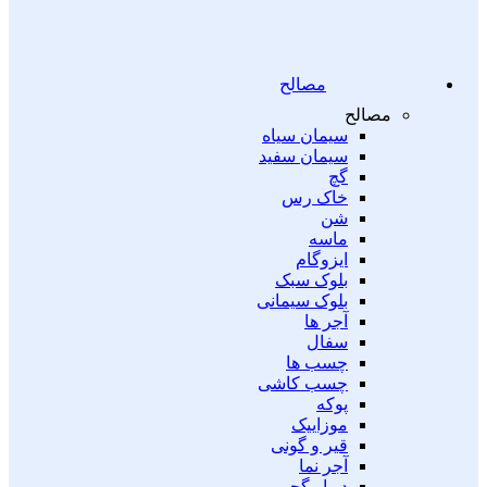
مصالح
مصالح
سیمان سیاه
سیمان سفید
گچ
خاک رس
شن
ماسه
ایزوگام
بلوک سبک
بلوک سیمانی
آجر ها
سفال
چسب ها
چسب کاشی
پوکه
موزاییک
قیر و گونی
آجر نما
دیوار گچی