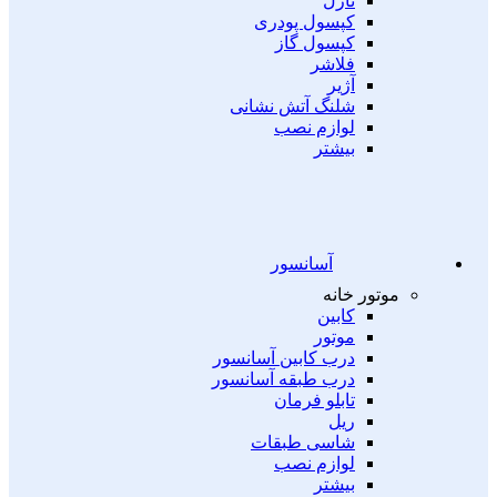
نازل
کپسول پودری
کپسول گاز
فلاشر
آژیر
شلنگ آتش نشانی
لوازم نصب
بیشتر
آسانسور
موتور خانه
کابین
موتور
درب کابین آسانسور
درب طبقه آسانسور
تابلو فرمان
ریل
شاسی طبقات
لوازم نصب
بیشتر