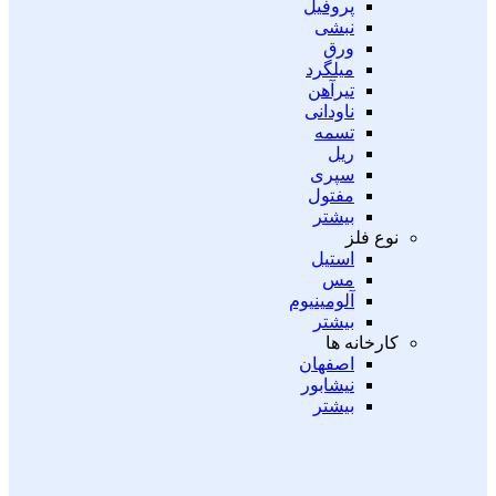
پروفیل
نبشی
ورق
میلگرد
تیرآهن
ناودانی
تسمه
ریل
سپری
مفتول
بیشتر
نوع فلز
استیل
مس
آلومینیوم
بیشتر
کارخانه ها
اصفهان
نیشابور
بیشتر