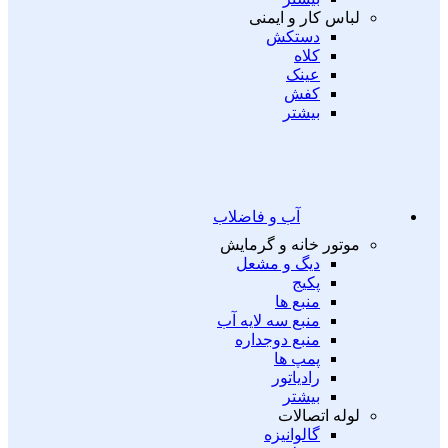
لباس کار و ایمنی
دستکش
کلاه
عینک
کفش
بیشتر
آب و فاضلاب
موتور خانه و گرمایش
دیگ و مشعل
پکیج
منبع ها
منبع سه لایه آب
منبع دوجداره
پمپ ها
رادیاتور
بیشتر
لوله اتصالات
گالوانیزه