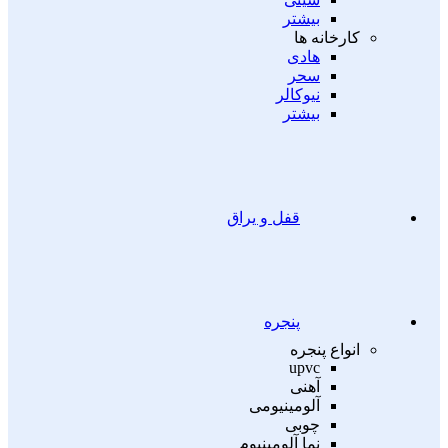
بیشتر
کارخانه ها
هادی
سحر
نیوکالر
بیشتر
قفل و یراق
پنجره
انواع پنجره
upvc
آهنی
آلومینیومی
چوبی
نما آلومینیوم