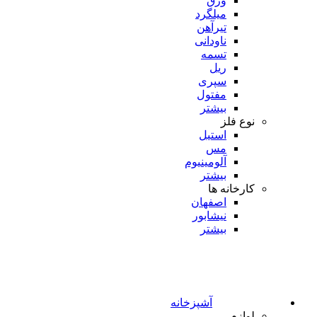
ورق
میلگرد
تیرآهن
ناودانی
تسمه
ریل
سپری
مفتول
بیشتر
نوع فلز
استیل
مس
آلومینیوم
بیشتر
کارخانه ها
اصفهان
نیشابور
بیشتر
آشپزخانه
لوازم