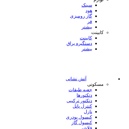
سینک
هود
گاز رومیزی
فر
بیشتر
کابینت
کابینت
دستگیره یراق
بیشتر
آتش نشانی
مسکونی
جعبه طبقات
دتکتورها
دتکتور ترکیبی
کنترل پانل
نازل
کپسول پودری
کپسول گاز
فلاشر