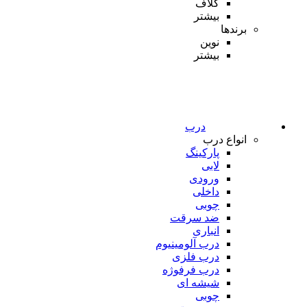
کلاف
بیشتر
برندها
نوین
بیشتر
درب
انواع درب
پارکینگ
لابی
ورودی
داخلی
چوبی
ضد سرقت
انباری
درب آلومینیوم
درب فلزی
درب فرفوژه
شیشه ای
چوبی