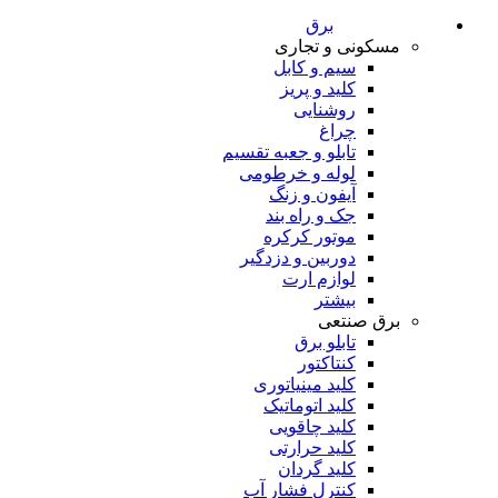
برق
مسکونی و تجاری
سیم و کابل
کلید و پریز
روشنایی
چراغ
تابلو و جعبه تقسیم
لوله و خرطومی
آیفون و زنگ
جک و راه بند
موتور کرکره
دوربین و دزدگیر
لوازم ارت
بیشتر
برق صنتعی
تابلو برق
کنتاکتور
کلید مینیاتوری
کلید اتوماتیک
کلید چاقویی
کلید حرارتی
کلید گردان
کنترل فشار آب