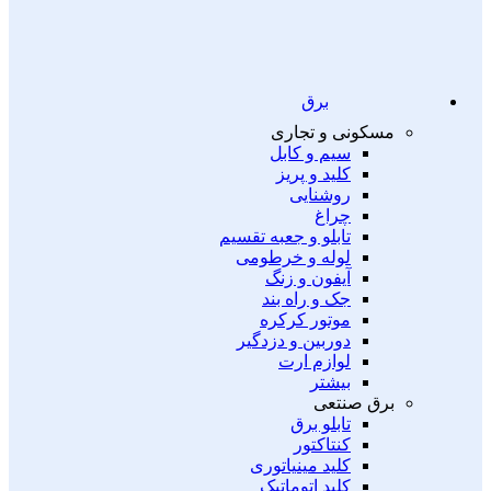
برق
مسکونی و تجاری
سیم و کابل
کلید و پریز
روشنایی
چراغ
تابلو و جعبه تقسیم
لوله و خرطومی
آیفون و زنگ
جک و راه بند
موتور کرکره
دوربین و دزدگیر
لوازم ارت
بیشتر
برق صنتعی
تابلو برق
کنتاکتور
کلید مینیاتوری
کلید اتوماتیک