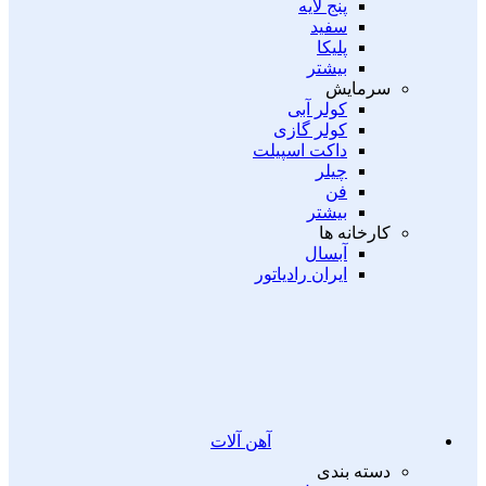
پنج لایه
سفید
پلیکا
بیشتر
سرمایش
کولر آبی
کولر گازی
داکت اسپیلت
چیلر
فن
بیشتر
کارخانه ها
آبسال
ایران رادیاتور
آهن آلات
دسته بندی