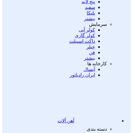
پنج لایه
سفید
پلیکا
بیشتر
سرمایش
کولر آبی
کولر گازی
داکت اسپیلت
چیلر
فن
بیشتر
کارخانه ها
آبسال
ایران رادیاتور
آهن آلات
دسته بندی