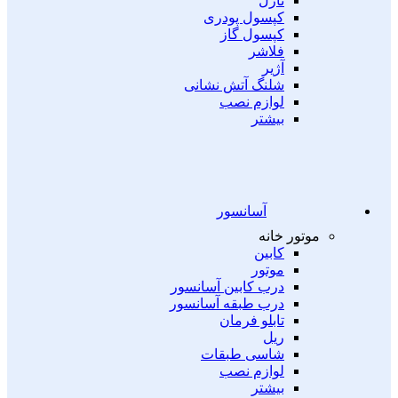
نازل
کپسول پودری
کپسول گاز
فلاشر
آژیر
شلنگ آتش نشانی
لوازم نصب
بیشتر
آسانسور
موتور خانه
کابین
موتور
درب کابین آسانسور
درب طبقه آسانسور
تابلو فرمان
ریل
شاسی طبقات
لوازم نصب
بیشتر