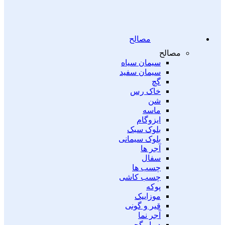
مصالح
مصالح
سیمان سیاه
سیمان سفید
گچ
خاک رس
شن
ماسه
ایزوگام
بلوک سبک
بلوک سیمانی
آجر ها
سفال
چسب ها
چسب کاشی
پوکه
موزاییک
قیر و گونی
آجر نما
دیوار گچی