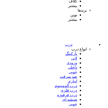
کلاف
بیشتر
برندها
نوین
بیشتر
درب
انواع درب
پارکینگ
لابی
ورودی
داخلی
چوبی
ضد سرقت
انباری
درب آلومینیوم
درب فلزی
درب فرفوژه
شیشه ای
چوبی