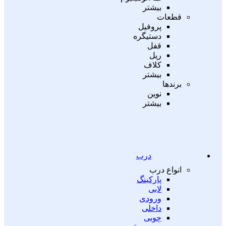
بیشتر
قطعات
پروفیل
دستیگره
قفل
ریل
کلاف
بیشتر
برندها
نوین
بیشتر
درب
انواع درب
پارکینگ
لابی
ورودی
داخلی
چوبی