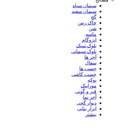
سیمان سیاه
سیمان سفید
گچ
خاک رس
شن
ماسه
ایزوگام
بلوک سبک
بلوک سیمانی
آجر ها
سفال
چسب ها
چسب کاشی
پوکه
موزاییک
قیر و گونی
آجر نما
دیوار گچی
ابزار بنایی
بیشتر