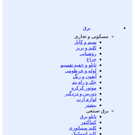
برق
مسکونی و تجاری
سیم و کابل
کلید و پریز
روشنایی
چراغ
تابلو و جعبه تقسیم
لوله و خرطومی
آیفون و زنگ
جک و راه بند
موتور کرکره
دوربین و دزدگیر
لوازم ارت
بیشتر
برق صنتعی
تابلو برق
کنتاکتور
کلید مینیاتوری
کلید اتوماتیک