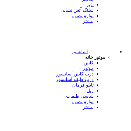
آژیر
شلنگ آتش نشانی
لوازم نصب
بیشتر
آسانسور
موتور خانه
کابین
موتور
درب کابین آسانسور
درب طبقه آسانسور
تابلو فرمان
ریل
شاسی طبقات
لوازم نصب
بیشتر