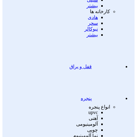
بیشتر
کارخانه ها
هادی
سحر
نیوکالر
بیشتر
قفل و یراق
پنجره
انواع پنجره
upvc
آهنی
آلومینیومی
چوبی
نما آلومینیوم