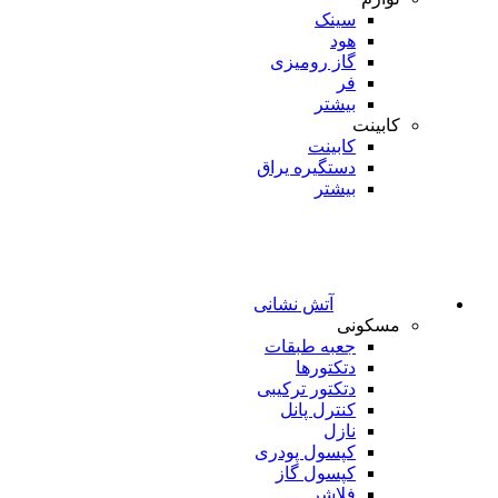
سینک
هود
گاز رومیزی
فر
بیشتر
کابینت
کابینت
دستگیره یراق
بیشتر
آتش نشانی
مسکونی
جعبه طبقات
دتکتورها
دتکتور ترکیبی
کنترل پانل
نازل
کپسول پودری
کپسول گاز
فلاشر