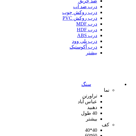
ضد حریق
درب ضد آب
درب روکش چوب
درب روکش PVC
درب MDF
درب HDF
درب ABS
درب پلی وود
درب آکوستیک
بیشتر
سنگ
نما
تراورتن
عباس آباد
دهبید
40 طول
بیشتر
کف
40*40
60*60