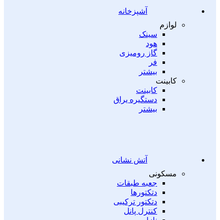
آشپزخانه
لوازم
سینک
هود
گاز رومیزی
فر
بیشتر
کابینت
کابینت
دستگیره یراق
بیشتر
آتش نشانی
مسکونی
جعبه طبقات
دتکتورها
دتکتور ترکیبی
کنترل پانل