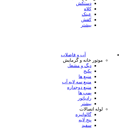
دستکش
کلاه
عینک
کفش
بیشتر
آب و فاضلاب
موتور خانه و گرمایش
دیگ و مشعل
پکیج
منبع ها
منبع سه لایه آب
منبع دوجداره
پمپ ها
رادیاتور
بیشتر
لوله اتصالات
گالوانیزه
پنج لایه
سفید