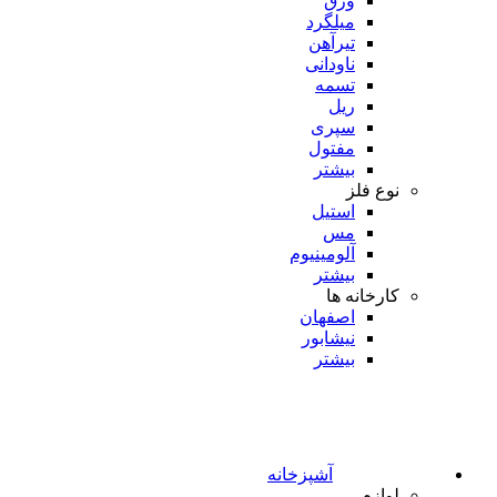
ورق
میلگرد
تیرآهن
ناودانی
تسمه
ریل
سپری
مفتول
بیشتر
نوع فلز
استیل
مس
آلومینیوم
بیشتر
کارخانه ها
اصفهان
نیشابور
بیشتر
آشپزخانه
لوازم