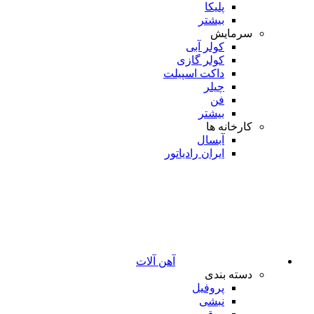
پلیکا
بیشتر
سرمایش
کولر آبی
کولر گازی
داکت اسپیلت
چیلر
فن
بیشتر
کارخانه ها
آبسال
ایران رادیاتور
آهن آلات
دسته بندی
پروفیل
نبشی