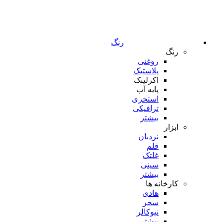
رنگ
رنگ
روغنی
پلاستیک
اکرلینک
پایه آب
استخری
ترافیکی
بیشتر
ابزار
نردبان
قلم
غلتک
سینی
بیشتر
کارخانه ها
هادی
سحر
نیوکالر
بیشتر