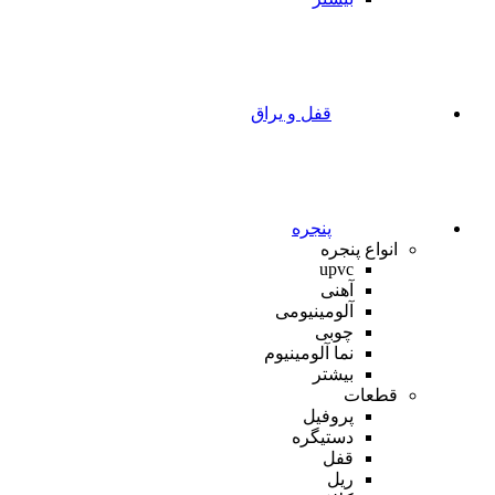
قفل و یراق
پنجره
انواع پنجره
upvc
آهنی
آلومینیومی
چوبی
نما آلومینیوم
بیشتر
قطعات
پروفیل
دستیگره
قفل
ریل