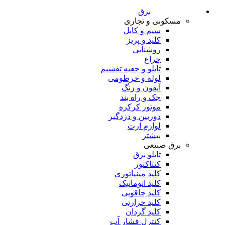
برق
مسکونی و تجاری
سیم و کابل
کلید و پریز
روشنایی
چراغ
تابلو و جعبه تقسیم
لوله و خرطومی
آیفون و زنگ
جک و راه بند
موتور کرکره
دوربین و دزدگیر
لوازم ارت
بیشتر
برق صنتعی
تابلو برق
کنتاکتور
کلید مینیاتوری
کلید اتوماتیک
کلید چاقویی
کلید حرارتی
کلید گردان
کنترل فشار آب