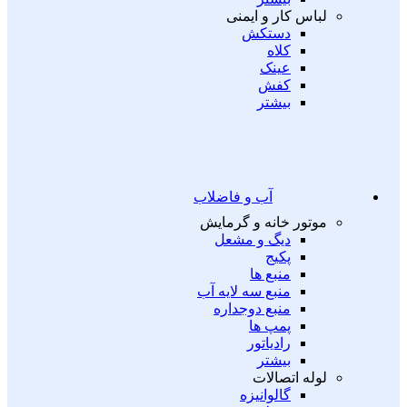
لباس کار و ایمنی
دستکش
کلاه
عینک
کفش
بیشتر
آب و فاضلاب
موتور خانه و گرمایش
دیگ و مشعل
پکیج
منبع ها
منبع سه لایه آب
منبع دوجداره
پمپ ها
رادیاتور
بیشتر
لوله اتصالات
گالوانیزه