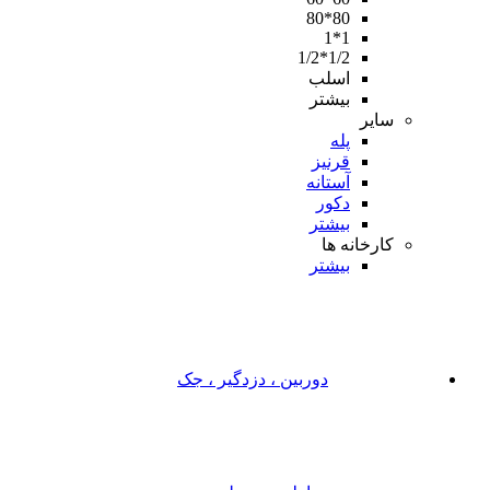
80*80
1*1
1/2*1/2
اسلب
بیشتر
سایر
پله
قرنیز
آستانه
دکور
بیشتر
کارخانه ها
بیشتر
دوربین ، دزدگیر ، جک