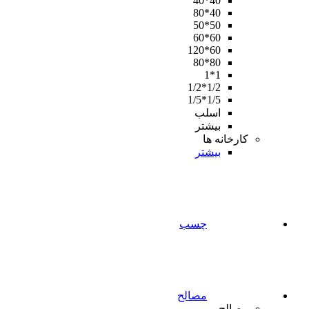
40*40
40*80
50*50
60*60
60*120
80*80
1*1
1/2*1/2
1/5*1/5
اسلب
بیشتر
کارخانه ها
بیشتر
چسب
مصالح
مصالح