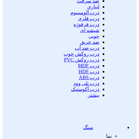
ضد سرقت
انباری
درب آلومینیوم
درب فلزی
درب فرفوژه
شیشه ای
چوبی
ضد حریق
درب ضد آب
درب روکش چوب
درب روکش PVC
درب MDF
درب HDF
درب ABS
درب پلی وود
درب آکوستیک
بیشتر
سنگ
نما