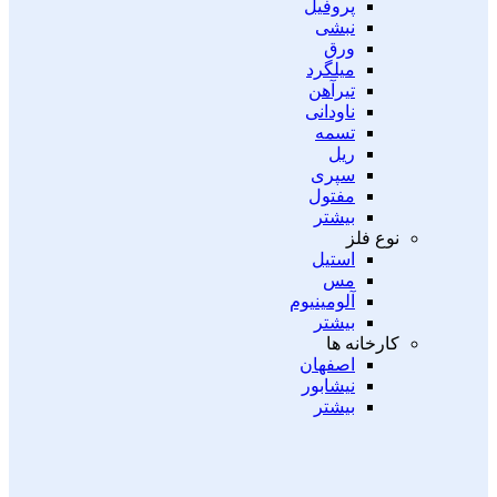
پروفیل
نبشی
ورق
میلگرد
تیرآهن
ناودانی
تسمه
ریل
سپری
مفتول
بیشتر
نوع فلز
استیل
مس
آلومینیوم
بیشتر
کارخانه ها
اصفهان
نیشابور
بیشتر