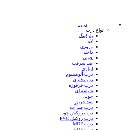
درب
انواع درب
پارکینگ
لابی
ورودی
داخلی
چوبی
ضد سرقت
انباری
درب آلومینیوم
درب فلزی
درب فرفوژه
شیشه ای
چوبی
ضد حریق
درب ضد آب
درب روکش چوب
درب روکش PVC
درب MDF
درب HDF