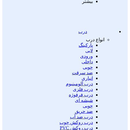
بیشتر
درب
انواع درب
پارکینگ
لابی
ورودی
داخلی
چوبی
ضد سرقت
انباری
درب آلومینیوم
درب فلزی
درب فرفوژه
شیشه ای
چوبی
ضد حریق
درب ضد آب
درب روکش چوب
درب روکش PVC