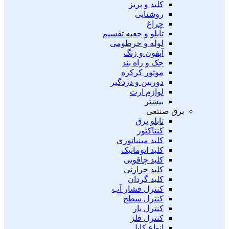
کلید و پریز
روشنایی
چراغ
تابلو و جعبه تقسیم
لوله و خرطومی
آیفون و زنگ
جک و راه بند
موتور کرکره
دوربین و دزدگیر
لوازم ارت
بیشتر
برق صنتعی
تابلو برق
کنتاکتور
کلید مینیاتوری
کلید اتوماتیک
کلید چاقویی
کلید حرارتی
کلید گردان
کنترل فشار آب
کنترل سطح
کنترل بار
کنترل فلز
انواع کابل