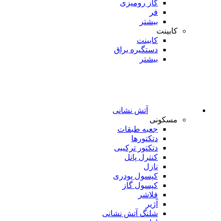
گاز رومیزی
فر
بیشتر
کابینت
کابینت
دستگیره یراق
بیشتر
آتش نشانی
مسکونی
جعبه طبقات
دتکتورها
دتکتور ترکیبی
کنترل پانل
نازل
کپسول پودری
کپسول گاز
فلاشر
آژیر
شلنگ آتش نشانی