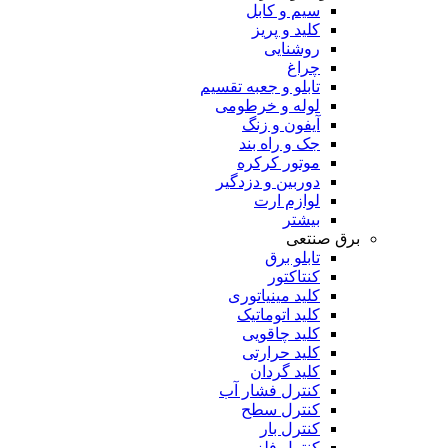
سیم و کابل
کلید و پریز
روشنایی
چراغ
تابلو و جعبه تقسیم
لوله و خرطومی
آیفون و زنگ
جک و راه بند
موتور کرکره
دوربین و دزدگیر
لوازم ارت
بیشتر
برق صنتعی
تابلو برق
کنتاکتور
کلید مینیاتوری
کلید اتوماتیک
کلید چاقویی
کلید حرارتی
کلید گردان
کنترل فشار آب
کنترل سطح
کنترل بار
کنترل فلز