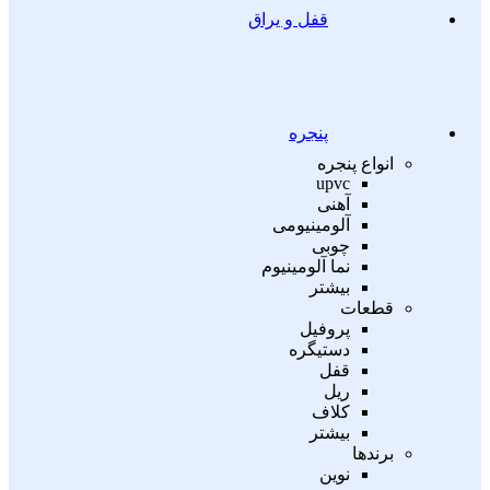
قفل و یراق
پنجره
انواع پنجره
upvc
آهنی
آلومینیومی
چوبی
نما آلومینیوم
بیشتر
قطعات
پروفیل
دستیگره
قفل
ریل
کلاف
بیشتر
برندها
نوین