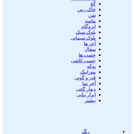
گچ
خاک رس
شن
ماسه
ایزوگام
بلوک سبک
بلوک سیمانی
آجر ها
سفال
چسب ها
چسب کاشی
پوکه
موزاییک
قیر و گونی
آجر نما
دیوار گچی
ابزار بنایی
بیشتر
رنگ