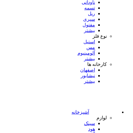
ناودانی
تسمه
ریل
سپری
مفتول
بیشتر
نوع فلز
استیل
مس
آلومینیوم
بیشتر
کارخانه ها
اصفهان
نیشابور
بیشتر
آشپزخانه
لوازم
سینک
هود