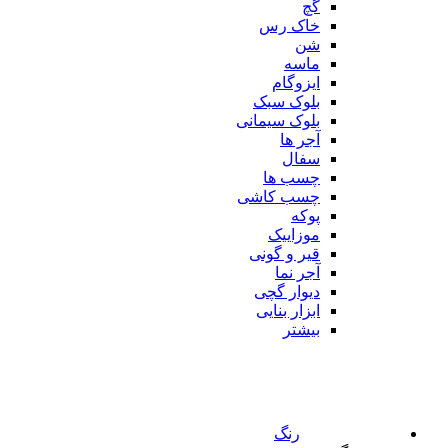
گچ
خاک رس
شن
ماسه
ایزوگام
بلوک سبک
بلوک سیمانی
آجر ها
سفال
چسب ها
چسب کاشی
پوکه
موزاییک
قیر و گونی
آجر نما
دیوار گچی
ابزار بنایی
بیشتر
رنگ