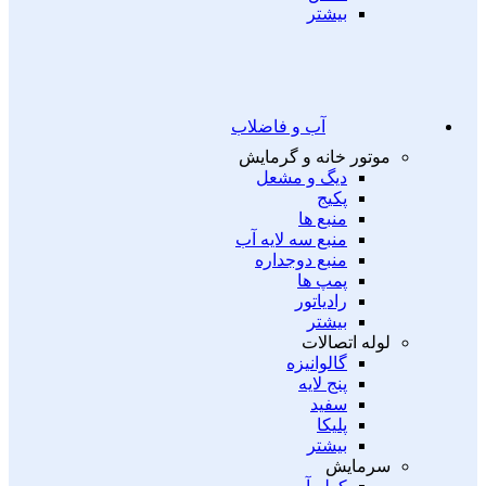
بیشتر
آب و فاضلاب
موتور خانه و گرمایش
دیگ و مشعل
پکیج
منبع ها
منبع سه لایه آب
منبع دوجداره
پمپ ها
رادیاتور
بیشتر
لوله اتصالات
گالوانیزه
پنج لایه
سفید
پلیکا
بیشتر
سرمایش