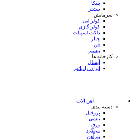
پلیکا
بیشتر
سرمایش
کولر آبی
کولر گازی
داکت اسپیلت
چیلر
فن
بیشتر
کارخانه ها
آبسال
ایران رادیاتور
آهن آلات
دسته بندی
پروفیل
نبشی
ورق
میلگرد
تیرآهن