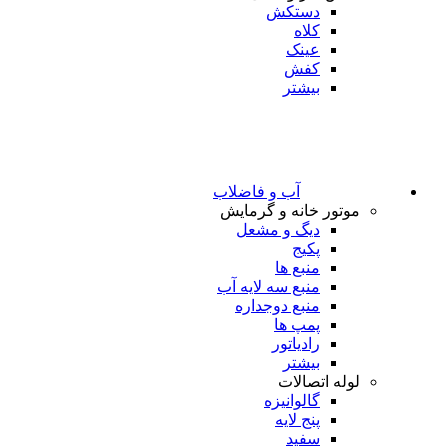
دستکش
کلاه
عینک
کفش
بیشتر
آب و فاضلاب
موتور خانه و گرمایش
دیگ و مشعل
پکیج
منبع ها
منبع سه لایه آب
منبع دوجداره
پمپ ها
رادیاتور
بیشتر
لوله اتصالات
گالوانیزه
پنج لایه
سفید