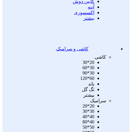
کابین دوش
آینه
اکسسوری
بیشتر
کاشی و سرامیک
کاشی
20*30
30*60
30*90
60*120
باند
تگ گل
بیشتر
سرامیک
20*20
30*30
40*40
40*80
50*50