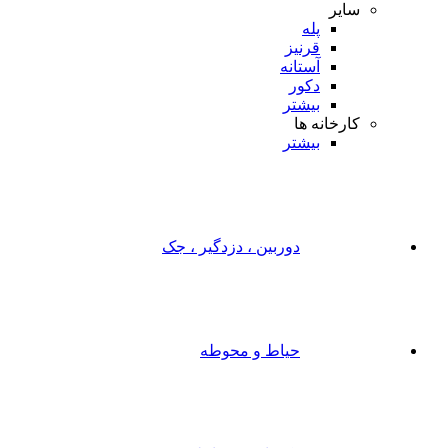
سایر
پله
قرنیز
آستانه
دکور
بیشتر
کارخانه ها
بیشتر
دوربین ، دزدگیر ، جک
حیاط و محوطه