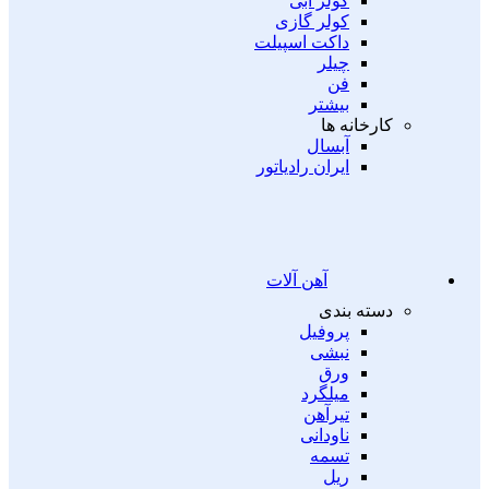
کولر آبی
کولر گازی
داکت اسپیلت
چیلر
فن
بیشتر
کارخانه ها
آبسال
ایران رادیاتور
آهن آلات
دسته بندی
پروفیل
نبشی
ورق
میلگرد
تیرآهن
ناودانی
تسمه
ریل