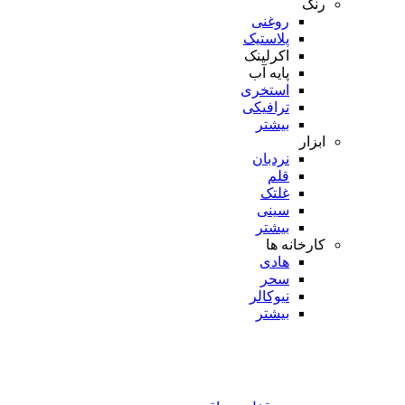
رنگ
روغنی
پلاستیک
اکرلینک
پایه آب
استخری
ترافیکی
بیشتر
ابزار
نردبان
قلم
غلتک
سینی
بیشتر
کارخانه ها
هادی
سحر
نیوکالر
بیشتر