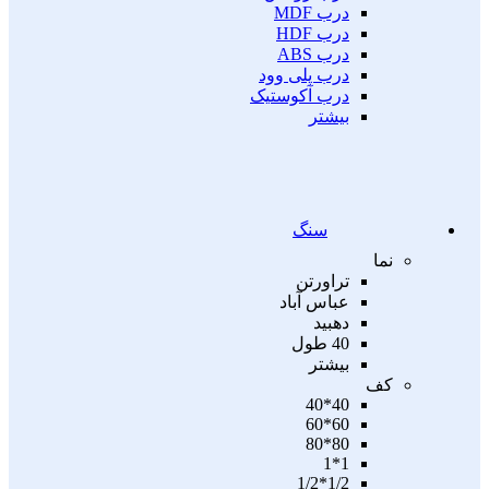
درب MDF
درب HDF
درب ABS
درب پلی وود
درب آکوستیک
بیشتر
سنگ
نما
تراورتن
عباس آباد
دهبید
40 طول
بیشتر
کف
40*40
60*60
80*80
1*1
1/2*1/2