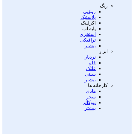
رنگ
روغنی
پلاستیک
اکرلینک
پایه آب
استخری
ترافیکی
بیشتر
ابزار
نردبان
قلم
غلتک
سینی
بیشتر
کارخانه ها
هادی
سحر
نیوکالر
بیشتر