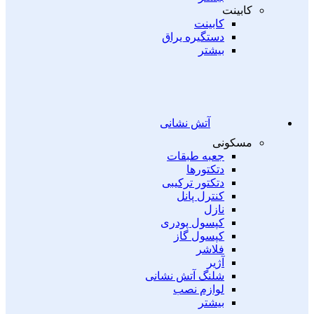
کابینت
کابینت
دستگیره یراق
بیشتر
آتش نشانی
مسکونی
جعبه طبقات
دتکتورها
دتکتور ترکیبی
کنترل پانل
نازل
کپسول پودری
کپسول گاز
فلاشر
آژیر
شلنگ آتش نشانی
لوازم نصب
بیشتر