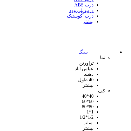
درب ABS
درب پلی وود
درب آکوستیک
بیشتر
سنگ
نما
تراورتن
عباس آباد
دهبید
40 طول
بیشتر
کف
40*40
60*60
80*80
1*1
1/2*1/2
اسلب
بیشتر