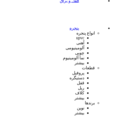
قفل و یراق
پنجره
انواع پنجره
upvc
آهنی
آلومینیومی
چوبی
نما آلومینیوم
بیشتر
قطعات
پروفیل
دستیگره
قفل
ریل
کلاف
بیشتر
برندها
نوین
بیشتر