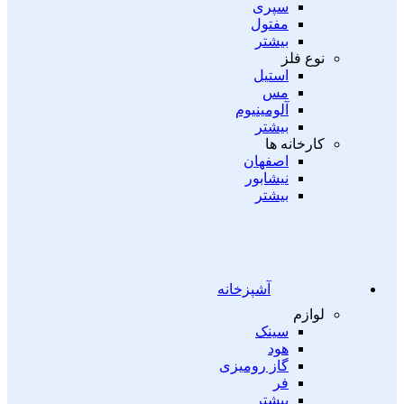
سپری
مفتول
بیشتر
نوع فلز
استیل
مس
آلومینیوم
بیشتر
کارخانه ها
اصفهان
نیشابور
بیشتر
آشپزخانه
لوازم
سینک
هود
گاز رومیزی
فر
بیشتر