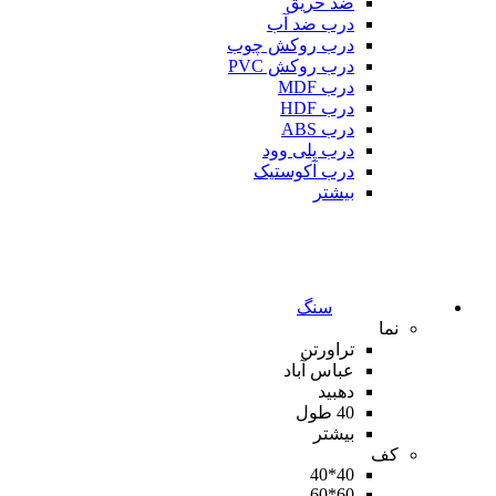
ضد حریق
درب ضد آب
درب روکش چوب
درب روکش PVC
درب MDF
درب HDF
درب ABS
درب پلی وود
درب آکوستیک
بیشتر
سنگ
نما
تراورتن
عباس آباد
دهبید
40 طول
بیشتر
کف
40*40
60*60