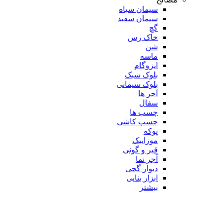
سیمان سیاه
سیمان سفید
گچ
خاک رس
شن
ماسه
ایزوگام
بلوک سبک
بلوک سیمانی
آجر ها
سفال
چسب ها
چسب کاشی
پوکه
موزاییک
قیر و گونی
آجر نما
دیوار گچی
ابزار بنایی
بیشتر