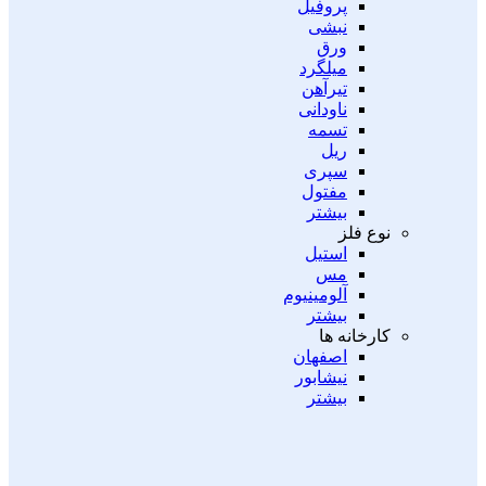
پروفیل
نبشی
ورق
میلگرد
تیرآهن
ناودانی
تسمه
ریل
سپری
مفتول
بیشتر
نوع فلز
استیل
مس
آلومینیوم
بیشتر
کارخانه ها
اصفهان
نیشابور
بیشتر