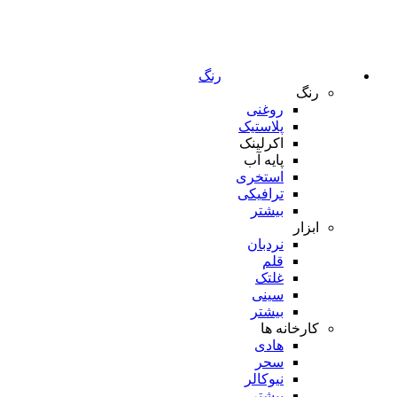
رنگ
رنگ
روغنی
پلاستیک
اکرلینک
پایه آب
استخری
ترافیکی
بیشتر
ابزار
نردبان
قلم
غلتک
سینی
بیشتر
کارخانه ها
هادی
سحر
نیوکالر
بیشتر