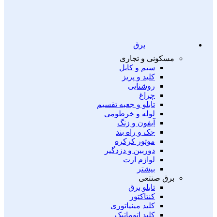
برق
مسکونی و تجاری
سیم و کابل
کلید و پریز
روشنایی
چراغ
تابلو و جعبه تقسیم
لوله و خرطومی
آیفون و زنگ
جک و راه بند
موتور کرکره
دوربین و دزدگیر
لوازم ارت
بیشتر
برق صنتعی
تابلو برق
کنتاکتور
کلید مینیاتوری
کلید اتوماتیک