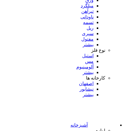
ورق
میلگرد
تیرآهن
ناودانی
تسمه
ریل
سپری
مفتول
بیشتر
نوع فلز
استیل
مس
آلومینیوم
بیشتر
کارخانه ها
اصفهان
نیشابور
بیشتر
آشپزخانه
لوازم