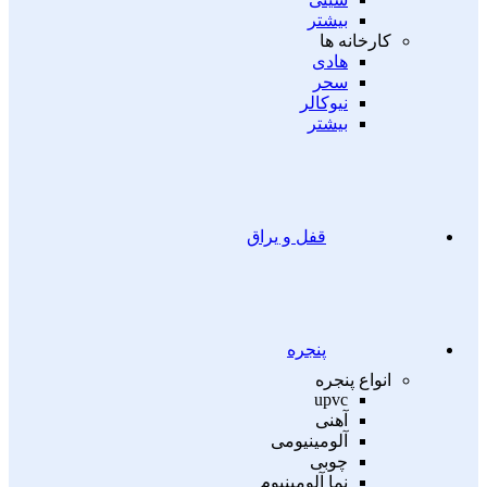
بیشتر
کارخانه ها
هادی
سحر
نیوکالر
بیشتر
قفل و یراق
پنجره
انواع پنجره
upvc
آهنی
آلومینیومی
چوبی
نما آلومینیوم