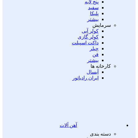
پنج لایه
سفید
پلیکا
بیشتر
سرمایش
کولر آبی
کولر گازی
داکت اسپیلت
چیلر
فن
بیشتر
کارخانه ها
آبسال
ایران رادیاتور
آهن آلات
دسته بندی