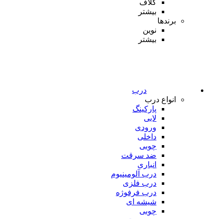
کلاف
بیشتر
برندها
نوین
بیشتر
درب
انواع درب
پارکینگ
لابی
ورودی
داخلی
چوبی
ضد سرقت
انباری
درب آلومینیوم
درب فلزی
درب فرفوژه
شیشه ای
چوبی