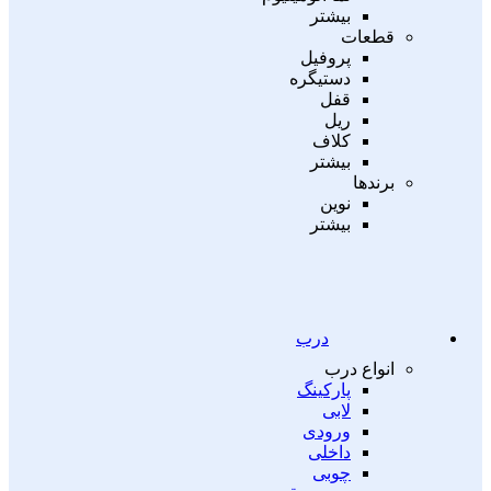
بیشتر
قطعات
پروفیل
دستیگره
قفل
ریل
کلاف
بیشتر
برندها
نوین
بیشتر
درب
انواع درب
پارکینگ
لابی
ورودی
داخلی
چوبی