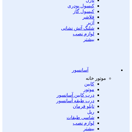
نازل
کپسول پودری
کپسول گاز
فلاشر
آژیر
شلنگ آتش نشانی
لوازم نصب
بیشتر
آسانسور
موتور خانه
کابین
موتور
درب کابین آسانسور
درب طبقه آسانسور
تابلو فرمان
ریل
شاسی طبقات
لوازم نصب
بیشتر