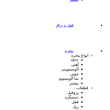
قفل و یراق
پنجره
انواع پنجره
upvc
آهنی
آلومینیومی
چوبی
نما آلومینیوم
بیشتر
قطعات
پروفیل
دستیگره
قفل
ریل