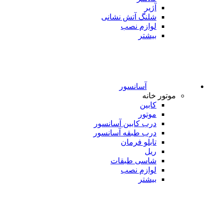
آژیر
شلنگ آتش نشانی
لوازم نصب
بیشتر
آسانسور
موتور خانه
کابین
موتور
درب کابین آسانسور
درب طبقه آسانسور
تابلو فرمان
ریل
شاسی طبقات
لوازم نصب
بیشتر