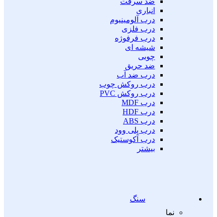
ضد سرقت
انباری
درب آلومینیوم
درب فلزی
درب فرفوژه
شیشه ای
چوبی
ضد حریق
درب ضد آب
درب روکش چوب
درب روکش PVC
درب MDF
درب HDF
درب ABS
درب پلی وود
درب آکوستیک
بیشتر
سنگ
نما