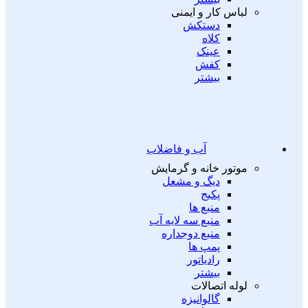
لباس کار و ایمنی
دستکش
کلاه
عینک
کفش
بیشتر
آب و فاضلاب
موتور خانه و گرمایش
دیگ و مشعل
پکیج
منبع ها
منبع سه لایه آب
منبع دوجداره
پمپ ها
رادیاتور
بیشتر
لوله اتصالات
گالوانیزه