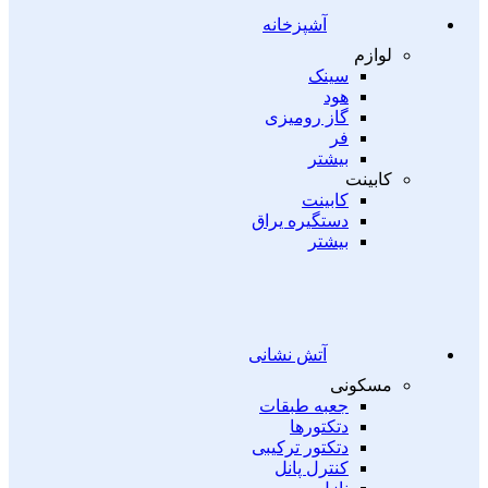
آشپزخانه
لوازم
سینک
هود
گاز رومیزی
فر
بیشتر
کابینت
کابینت
دستگیره یراق
بیشتر
آتش نشانی
مسکونی
جعبه طبقات
دتکتورها
دتکتور ترکیبی
کنترل پانل