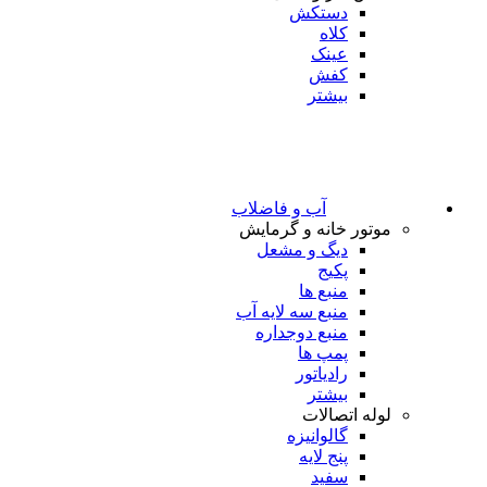
دستکش
کلاه
عینک
کفش
بیشتر
آب و فاضلاب
موتور خانه و گرمایش
دیگ و مشعل
پکیج
منبع ها
منبع سه لایه آب
منبع دوجداره
پمپ ها
رادیاتور
بیشتر
لوله اتصالات
گالوانیزه
پنج لایه
سفید