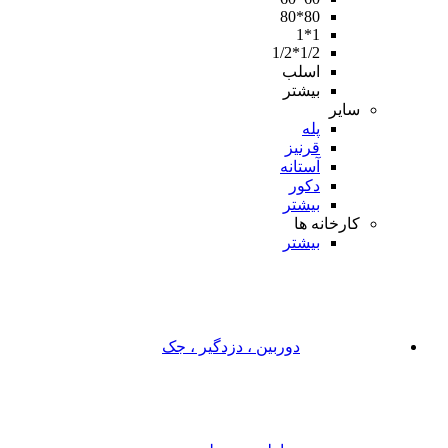
80*80
1*1
1/2*1/2
اسلب
بیشتر
سایر
پله
قرنیز
آستانه
دکور
بیشتر
کارخانه ها
بیشتر
دوربین ، دزدگیر ، جک