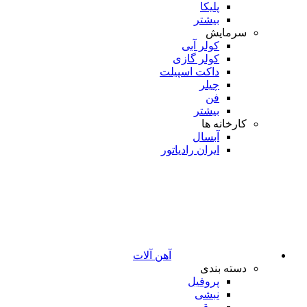
پلیکا
بیشتر
سرمایش
کولر آبی
کولر گازی
داکت اسپیلت
چیلر
فن
بیشتر
کارخانه ها
آبسال
ایران رادیاتور
آهن آلات
دسته بندی
پروفیل
نبشی