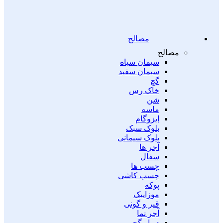
مصالح
مصالح
سیمان سیاه
سیمان سفید
گچ
خاک رس
شن
ماسه
ایزوگام
بلوک سبک
بلوک سیمانی
آجر ها
سفال
چسب ها
چسب کاشی
پوکه
موزاییک
قیر و گونی
آجر نما
دیوار گچی