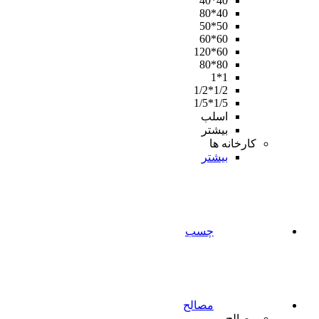
40*40
40*80
50*50
60*60
60*120
80*80
1*1
1/2*1/2
1/5*1/5
اسلب
بیشتر
کارخانه ها
بیشتر
چسب
مصالح
مصالح