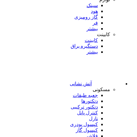
سینک
هود
گاز رومیزی
فر
بیشتر
کابینت
کابینت
دستگیره یراق
بیشتر
آتش نشانی
مسکونی
جعبه طبقات
دتکتورها
دتکتور ترکیبی
کنترل پانل
نازل
کپسول پودری
کپسول گاز
فلاشر