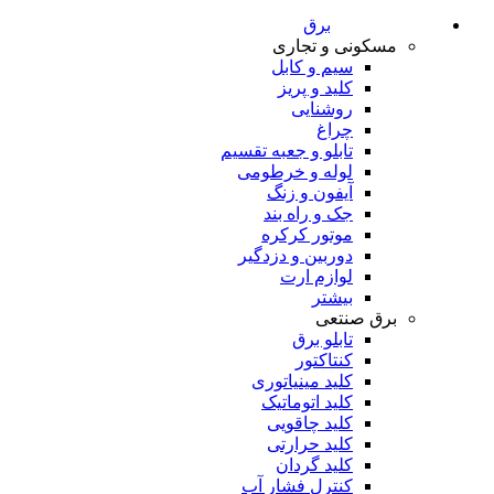
برق
مسکونی و تجاری
سیم و کابل
کلید و پریز
روشنایی
چراغ
تابلو و جعبه تقسیم
لوله و خرطومی
آیفون و زنگ
جک و راه بند
موتور کرکره
دوربین و دزدگیر
لوازم ارت
بیشتر
برق صنتعی
تابلو برق
کنتاکتور
کلید مینیاتوری
کلید اتوماتیک
کلید چاقویی
کلید حرارتی
کلید گردان
کنترل فشار آب