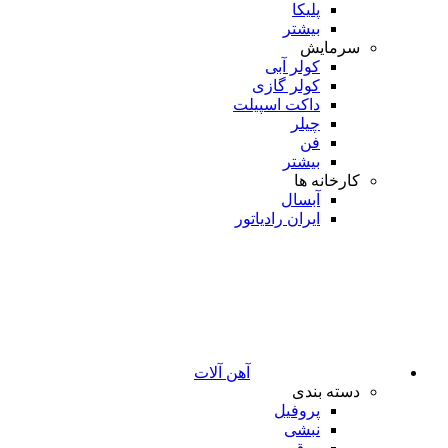
پلیکا
بیشتر
سرمایش
کولر آبی
کولر گازی
داکت اسپیلت
چیلر
فن
بیشتر
کارخانه ها
آبسال
ایران رادیاتور
آهن آلات
دسته بندی
پروفیل
نبشی