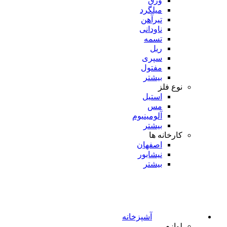
ورق
میلگرد
تیرآهن
ناودانی
تسمه
ریل
سپری
مفتول
بیشتر
نوع فلز
استیل
مس
آلومینیوم
بیشتر
کارخانه ها
اصفهان
نیشابور
بیشتر
آشپزخانه
لوازم