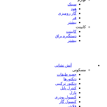
سینک
هود
گاز رومیزی
فر
بیشتر
کابینت
کابینت
دستگیره یراق
بیشتر
آتش نشانی
مسکونی
جعبه طبقات
دتکتورها
دتکتور ترکیبی
کنترل پانل
نازل
کپسول پودری
کپسول گاز
فلاشر