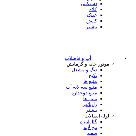
دستکش
کلاه
عینک
کفش
بیشتر
آب و فاضلاب
موتور خانه و گرمایش
دیگ و مشعل
پکیج
منبع ها
منبع سه لایه آب
منبع دوجداره
پمپ ها
رادیاتور
بیشتر
لوله اتصالات
گالوانیزه
پنج لایه
سفید