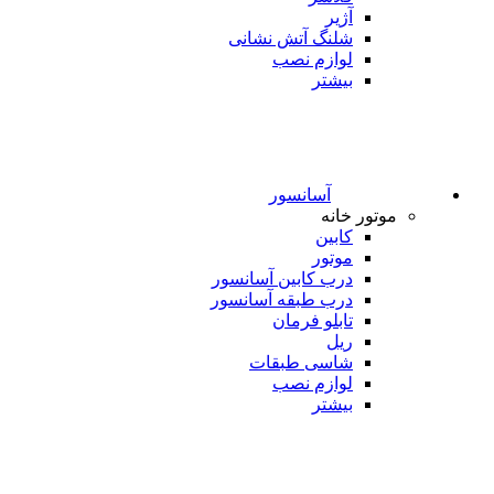
آژیر
شلنگ آتش نشانی
لوازم نصب
بیشتر
آسانسور
موتور خانه
کابین
موتور
درب کابین آسانسور
درب طبقه آسانسور
تابلو فرمان
ریل
شاسی طبقات
لوازم نصب
بیشتر