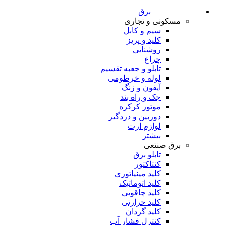
برق
مسکونی و تجاری
سیم و کابل
کلید و پریز
روشنایی
چراغ
تابلو و جعبه تقسیم
لوله و خرطومی
آیفون و زنگ
جک و راه بند
موتور کرکره
دوربین و دزدگیر
لوازم ارت
بیشتر
برق صنتعی
تابلو برق
کنتاکتور
کلید مینیاتوری
کلید اتوماتیک
کلید چاقویی
کلید حرارتی
کلید گردان
کنترل فشار آب