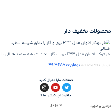
کم‌صدا و امکاناتی مانند ریموت
متر مکعب و طراحی شیک،
کنترل و تایمر خاموشی، تجربه‌ای
عملکردی مناسب برای تهویه
راحت و حرفه‌ای در آشپزخانه ایجاد
آشپزخانه ارائه می‌دهد.
می‌کند.
📞
برای
قیمت
پروژه ای
تماس
📞
برای
قیمت
پروژه ای
تماس
بگیرید
محصولات تخفیف دار
بگیرید
✅ قیمت همکاری + پخش
✅ قیمت همکاری + پخش
🔥 تخفیف ویژه تعداد محدود
🔥 تخفیف ویژه تعداد محدود
🚚
ارسال ایمن
به
سراسر ایران
فر توکار اخوان مدل F33 برق و گاز | نمای شیشه سفید هلالی با
🚚
ارسال ایمن
به
سراسر ایران
قابلیت کارکرد همزمان گاز و برق
بروز رسانی 11 جولای ۲۰۲۶
تومان
۴۹.۳۶۷.۷۰۰
تومان
۵۹.۸۶۸.۹۰۰
بروز رسانی 11 جولای ۲۰۲۶
صفحات مارا دنبال کنید
دانلود اپلیکیشن ما از
به زودی
قوانین و شرایط