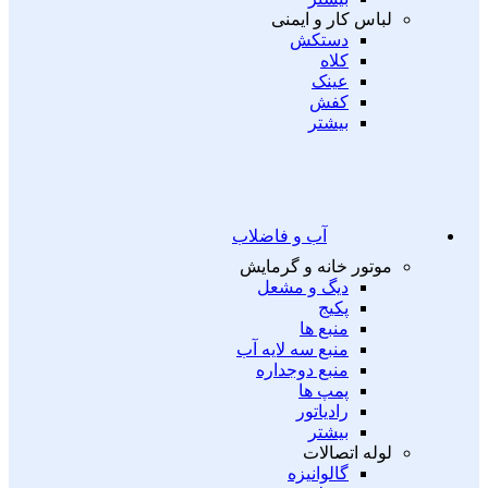
لباس کار و ایمنی
دستکش
کلاه
عینک
کفش
بیشتر
آب و فاضلاب
موتور خانه و گرمایش
دیگ و مشعل
پکیج
منبع ها
منبع سه لایه آب
منبع دوجداره
پمپ ها
رادیاتور
بیشتر
لوله اتصالات
گالوانیزه