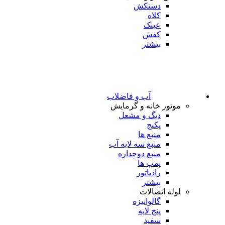
دستکش
کلاه
عینک
کفش
بیشتر
آب و فاضلاب
موتور خانه و گرمایش
دیگ و مشعل
پکیج
منبع ها
منبع سه لایه آب
منبع دوجداره
پمپ ها
رادیاتور
بیشتر
لوله اتصالات
گالوانیزه
پنج لایه
سفید