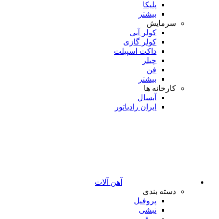
پلیکا
بیشتر
سرمایش
کولر آبی
کولر گازی
داکت اسپیلت
چیلر
فن
بیشتر
کارخانه ها
آبسال
ایران رادیاتور
آهن آلات
دسته بندی
پروفیل
نبشی