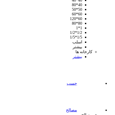
40*40
40*80
50*50
60*60
60*120
80*80
1*1
1/2*1/2
1/5*1/5
اسلب
بیشتر
کارخانه ها
بیشتر
چسب
مصالح
مصالح