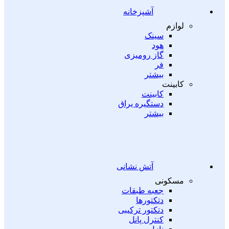
آشپزخانه
لوازم
سینک
هود
گاز رومیزی
فر
بیشتر
کابینت
کابینت
دستگیره یراق
بیشتر
آتش نشانی
مسکونی
جعبه طبقات
دتکتورها
دتکتور ترکیبی
کنترل پانل