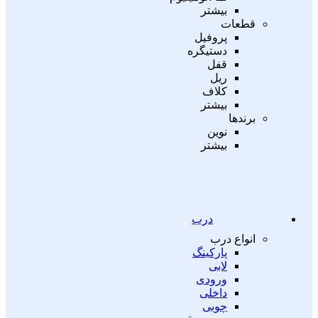
بیشتر
قطعات
پروفیل
دستیگره
قفل
ریل
کلاف
بیشتر
برندها
نوین
بیشتر
درب
انواع درب
پارکینگ
لابی
ورودی
داخلی
چوبی