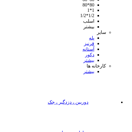
80*80
1*1
1/2*1/2
اسلب
بیشتر
سایر
پله
قرنیز
آستانه
دکور
بیشتر
کارخانه ها
بیشتر
دوربین ، دزدگیر ، جک