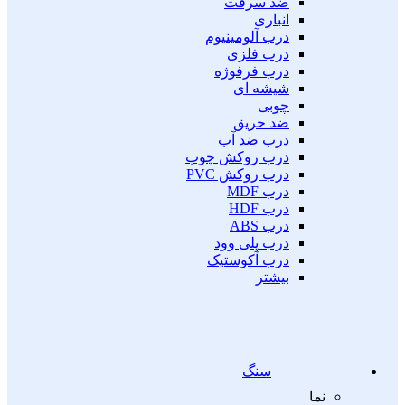
ضد سرقت
انباری
درب آلومینیوم
درب فلزی
درب فرفوژه
شیشه ای
چوبی
ضد حریق
درب ضد آب
درب روکش چوب
درب روکش PVC
درب MDF
درب HDF
درب ABS
درب پلی وود
درب آکوستیک
بیشتر
سنگ
نما