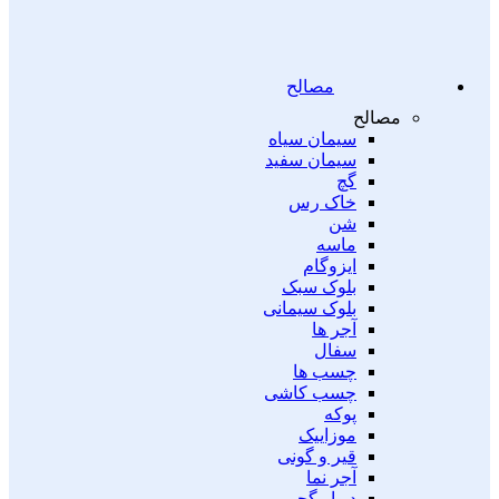
مصالح
مصالح
سیمان سیاه
سیمان سفید
گچ
خاک رس
شن
ماسه
ایزوگام
بلوک سبک
بلوک سیمانی
آجر ها
سفال
چسب ها
چسب کاشی
پوکه
موزاییک
قیر و گونی
آجر نما
دیوار گچی