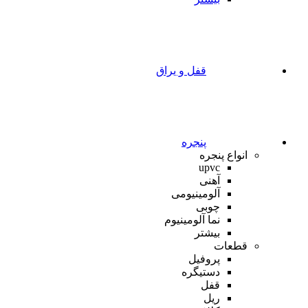
قفل و یراق
پنجره
انواع پنجره
upvc
آهنی
آلومینیومی
چوبی
نما آلومینیوم
بیشتر
قطعات
پروفیل
دستیگره
قفل
ریل