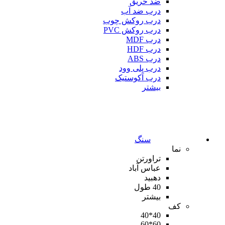
ضد حریق
درب ضد آب
درب روکش چوب
درب روکش PVC
درب MDF
درب HDF
درب ABS
درب پلی وود
درب آکوستیک
بیشتر
سنگ
نما
تراورتن
عباس آباد
دهبید
40 طول
بیشتر
کف
40*40
60*60