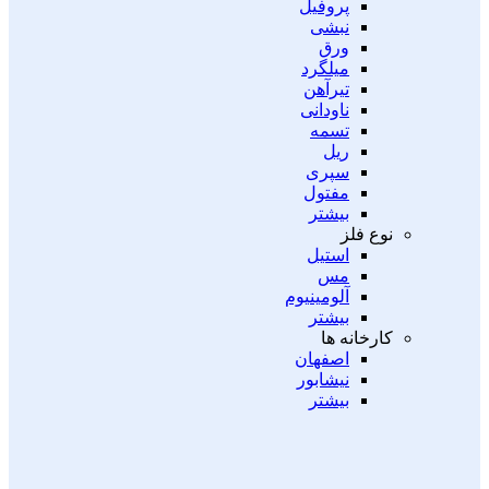
پروفیل
نبشی
ورق
میلگرد
تیرآهن
ناودانی
تسمه
ریل
سپری
مفتول
بیشتر
نوع فلز
استیل
مس
آلومینیوم
بیشتر
کارخانه ها
اصفهان
نیشابور
بیشتر