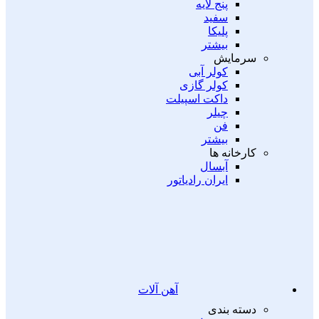
پنج لایه
سفید
پلیکا
بیشتر
سرمایش
کولر آبی
کولر گازی
داکت اسپیلت
چیلر
فن
بیشتر
کارخانه ها
آبسال
ایران رادیاتور
آهن آلات
دسته بندی