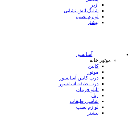
آژیر
شلنگ آتش نشانی
لوازم نصب
بیشتر
آسانسور
موتور خانه
کابین
موتور
درب کابین آسانسور
درب طبقه آسانسور
تابلو فرمان
ریل
شاسی طبقات
لوازم نصب
بیشتر