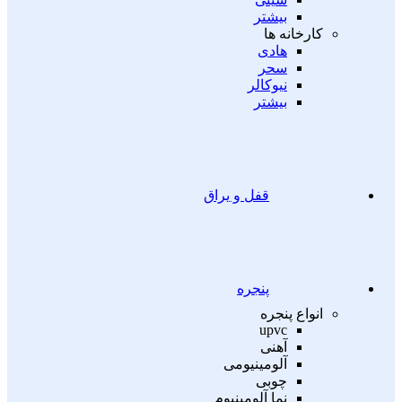
بیشتر
کارخانه ها
هادی
سحر
نیوکالر
بیشتر
قفل و یراق
پنجره
انواع پنجره
upvc
آهنی
آلومینیومی
چوبی
نما آلومینیوم