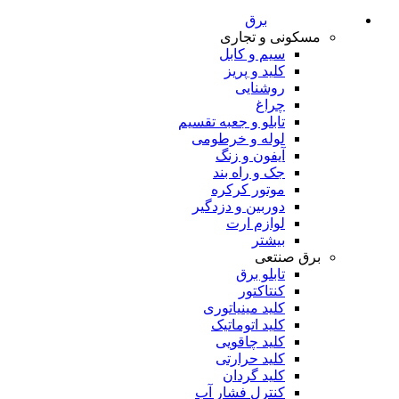
برق
مسکونی و تجاری
سیم و کابل
کلید و پریز
روشنایی
چراغ
تابلو و جعبه تقسیم
لوله و خرطومی
آیفون و زنگ
جک و راه بند
موتور کرکره
دوربین و دزدگیر
لوازم ارت
بیشتر
برق صنتعی
تابلو برق
کنتاکتور
کلید مینیاتوری
کلید اتوماتیک
کلید چاقویی
کلید حرارتی
کلید گردان
کنترل فشار آب