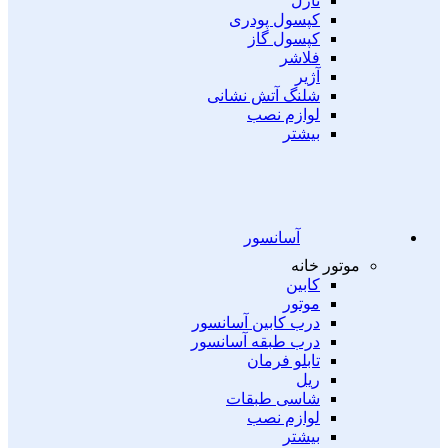
نازل
کپسول پودری
کپسول گاز
فلاشر
آژیر
شلنگ آتش نشانی
لوازم نصب
بیشتر
آسانسور
موتور خانه
کابین
موتور
درب کابین آسانسور
درب طبقه آسانسور
تابلو فرمان
ریل
شاسی طبقات
لوازم نصب
بیشتر