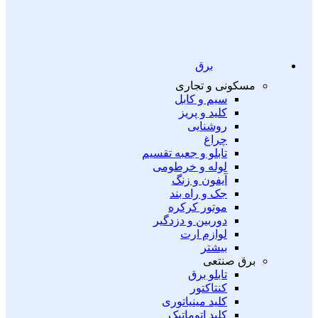
برق
مسکونی و تجاری
سیم و کابل
کلید و پریز
روشنایی
چراغ
تابلو و جعبه تقسیم
لوله و خرطومی
آیفون و زنگ
جک و راه بند
موتور کرکره
دوربین و دزدگیر
لوازم ارت
بیشتر
برق صنتعی
تابلو برق
کنتاکتور
کلید مینیاتوری
کلید اتوماتیک