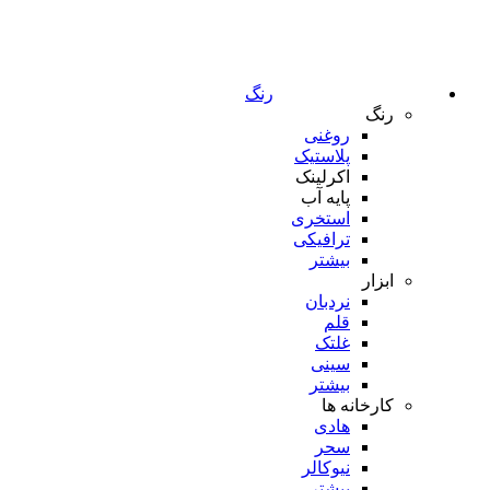
رنگ
رنگ
روغنی
پلاستیک
اکرلینک
پایه آب
استخری
ترافیکی
بیشتر
ابزار
نردبان
قلم
غلتک
سینی
بیشتر
کارخانه ها
هادی
سحر
نیوکالر
بیشتر