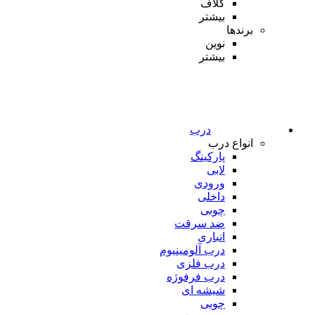
کلاف
بیشتر
برندها
نوین
بیشتر
درب
انواع درب
پارکینگ
لابی
ورودی
داخلی
چوبی
ضد سرقت
انباری
درب آلومینیوم
درب فلزی
درب فرفوژه
شیشه ای
چوبی