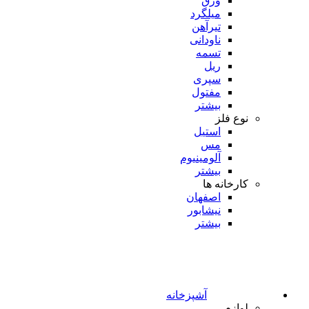
ورق
میلگرد
تیرآهن
ناودانی
تسمه
ریل
سپری
مفتول
بیشتر
نوع فلز
استیل
مس
آلومینیوم
بیشتر
کارخانه ها
اصفهان
نیشابور
بیشتر
آشپزخانه
لوازم