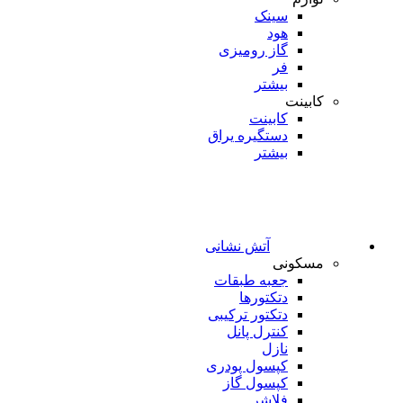
سینک
هود
گاز رومیزی
فر
بیشتر
کابینت
کابینت
دستگیره یراق
بیشتر
آتش نشانی
مسکونی
جعبه طبقات
دتکتورها
دتکتور ترکیبی
کنترل پانل
نازل
کپسول پودری
کپسول گاز
فلاشر