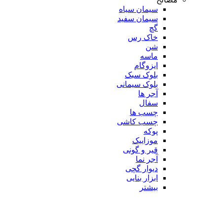
سیمان سیاه
سیمان سفید
گچ
خاک رس
شن
ماسه
ایزوگام
بلوک سبک
بلوک سیمانی
آجر ها
سفال
چسب ها
چسب کاشی
پوکه
موزاییک
قیر و گونی
آجر نما
دیوار گچی
ابزار بنایی
بیشتر