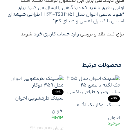
هیچ دیدگاهی برای این محصول نوشته نشده است.
اولین نفری باشید که دیدگاهی را ارسال می کنید برای
“هود مخفی اخوان مدل H64-TS(H215) | طراحی شیشه‌ای
استیل با کنترل لمسی و صدای کم”
برای ثبت نقد و بررسی
وارد حساب کاربری خود
شوید.
محصولات مرتبط
-16%
سینک ظرفشویی اخوان
-21%
سینک توکار تک لگنه
مدل 359 توکار | استیل
اخوان
استیل مدل 355 اخوان –
ضدزنگ، دو لگنه، طراحی
اخوان
طراحی خاص، عمق بالا و
کاربردی و با کیفیت
لوازم جانبی کامل
تومان
۶۳.۲۰۰.۰۰۰