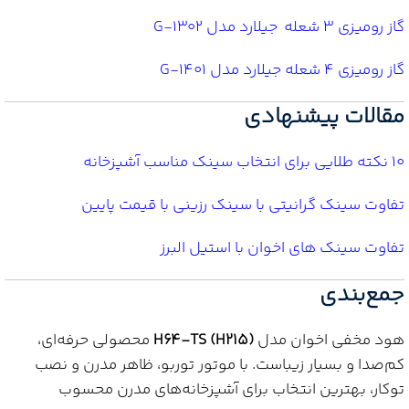
گاز رومیزی ۳ شعله جیلارد مدل G-1302
گاز رومیزی ۴ شعله جیلارد مدل G-1401
مقالات پیشنهادی
10 نکته طلایی برای انتخاب سینک مناسب آشپزخانه
تفاوت سینک گرانیتی با سینک رزینی با قیمت پایین
تفاوت سینک های اخوان با استیل البرز
جمع‌بندی
هود مخفی اخوان مدل
H64‑TS (H215)
محصولی حرفه‌ای،
کم‌صدا و بسیار زیباست. با موتور توربو، ظاهر مدرن و نصب
توکار، بهترین انتخاب برای آشپزخانه‌های مدرن محسوب