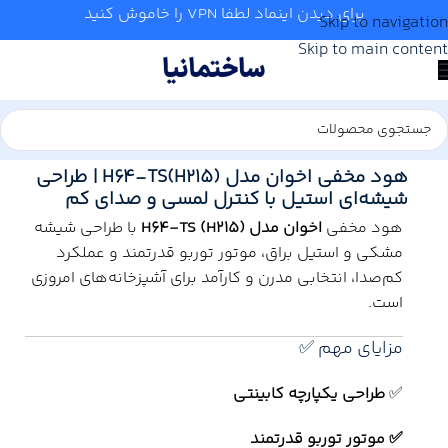
برای دیدن اینماد لطفا VPN را خاموش کنید
Skip to navigation
Skip to main content
خانه
/
آشپزخانه
/
هود
/
اخوان
هود مخفی اخوان مدل H64-TS(H215) | طراحی
شیشه‌ای استیل با کنترل لمسی و صدای کم
هود مخفی
اخوان مدل H64-TS (H215)
با طراحی شیشه
مشکی و استیل براق، موتور توربو قدرتمند و عملکرد
کم‌صدا، انتخابی مدرن و کارآمد برای آشپزخانه‌های امروزی
است.
مزایای مهم ✅
✅
طراحی یکپارچه کابینتی
✅ موتور توربو قدرتمند