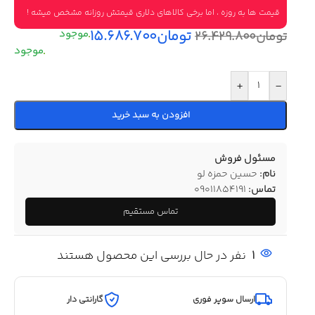
قیمت ها به روزه ، اما برخی کالاهای دلاری قیمتش روزانه مشخص میشه !
تومان
۱۵.۶۸۶.۷۰۰
تومان
۲۶.۴۲۹.۸۰۰
+
-
افزودن به سبد خرید
مسئول فروش
نام:
حسین حمزه لو
تماس:
09011854191
تماس مستقیم
1
نفر در حال بررسی این محصول هستند
ارسال سوپر فوری
گارانتی دار