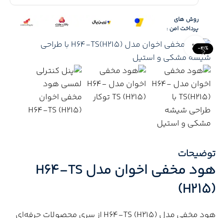
روش های
پرداخت امن :
Click to enlarge
-41%
توضیحات
هود مخفی اخوان مدل H64-TS
(H215)
هود مخفی مدل H64‑TS (H215) از سری محصولات حرفه‌ای