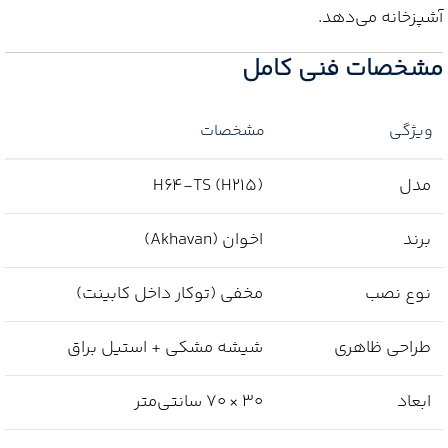
آشپزخانه می‌دهد.
مشخصات فنی کامل
ویژگی
مشخصات
مدل
H64-TS (H215)
برند
اخوان (Akhavan)
نوع نصب
مخفی (توکار داخل کابینت)
طراحی ظاهری
شیشه مشکی + استیل براق
ابعاد
۳۰ × ۷۰ سانتی‌متر