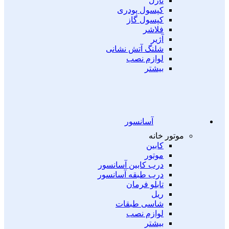
نازل
کپسول پودری
کپسول گاز
فلاشر
آژیر
شلنگ آتش نشانی
لوازم نصب
بیشتر
آسانسور
موتور خانه
کابین
موتور
درب کابین آسانسور
درب طبقه آسانسور
تابلو فرمان
ریل
شاسی طبقات
لوازم نصب
بیشتر