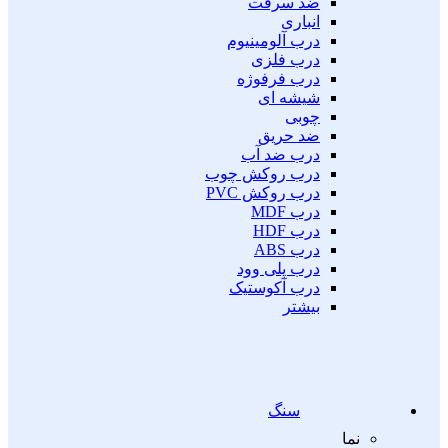
ضد سرقت
انباری
درب آلومینیوم
درب فلزی
درب فرفوژه
شیشه ای
چوبی
ضد حریق
درب ضد آب
درب روکش چوب
درب روکش PVC
درب MDF
درب HDF
درب ABS
درب پلی وود
درب آکوستیک
بیشتر
سنگ
نما