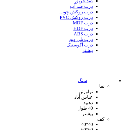
ضد حریق
درب ضد آب
درب روکش چوب
درب روکش PVC
درب MDF
درب HDF
درب ABS
درب پلی وود
درب آکوستیک
بیشتر
سنگ
نما
تراورتن
عباس آباد
دهبید
40 طول
بیشتر
کف
40*40
60*60