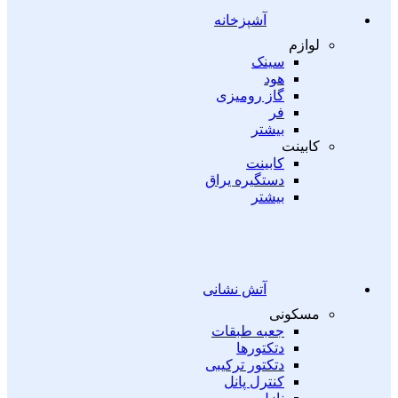
آشپزخانه
لوازم
سینک
هود
گاز رومیزی
فر
بیشتر
کابینت
کابینت
دستگیره یراق
بیشتر
آتش نشانی
مسکونی
جعبه طبقات
دتکتورها
دتکتور ترکیبی
کنترل پانل