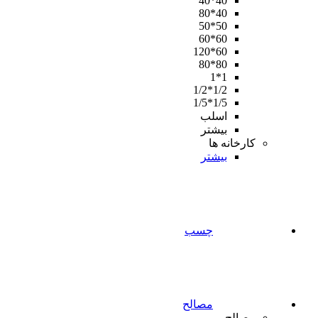
40*40
40*80
50*50
60*60
60*120
80*80
1*1
1/2*1/2
1/5*1/5
اسلب
بیشتر
کارخانه ها
بیشتر
چسب
مصالح
مصالح