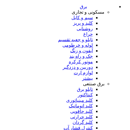
برق
مسکونی و تجاری
سیم و کابل
کلید و پریز
روشنایی
چراغ
تابلو و جعبه تقسیم
لوله و خرطومی
آیفون و زنگ
جک و راه بند
موتور کرکره
دوربین و دزدگیر
لوازم ارت
بیشتر
برق صنتعی
تابلو برق
کنتاکتور
کلید مینیاتوری
کلید اتوماتیک
کلید چاقویی
کلید حرارتی
کلید گردان
کنترل فشار آب