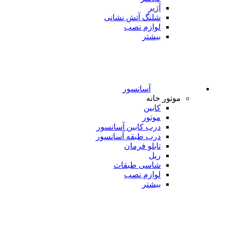
آژیر
شلنگ آتش نشانی
لوازم نصب
بیشتر
آسانسور
موتور خانه
کابین
موتور
درب کابین آسانسور
درب طبقه آسانسور
تابلو فرمان
ریل
شاسی طبقات
لوازم نصب
بیشتر