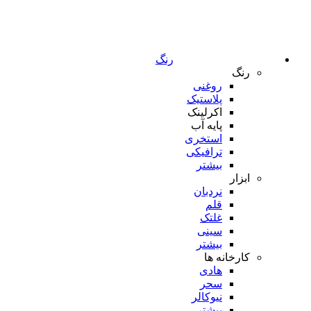
رنگ
رنگ
روغنی
پلاستیک
اکرلینک
پایه آب
استخری
ترافیکی
بیشتر
ابزار
نردبان
قلم
غلتک
سینی
بیشتر
کارخانه ها
هادی
سحر
نیوکالر
بیشتر