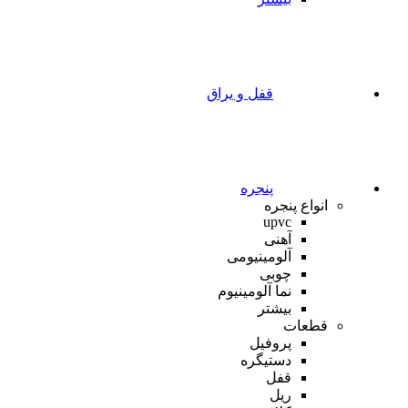
قفل و یراق
پنجره
انواع پنجره
upvc
آهنی
آلومینیومی
چوبی
نما آلومینیوم
بیشتر
قطعات
پروفیل
دستیگره
قفل
ریل