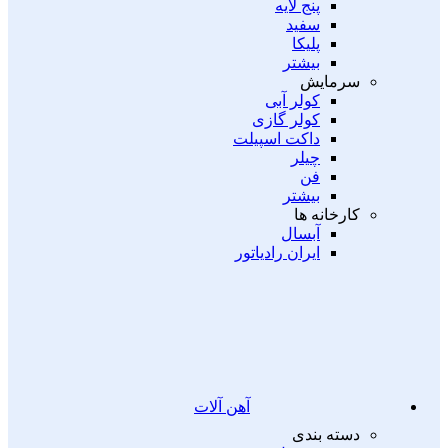
پنج لایه
سفید
پلیکا
بیشتر
سرمایش
کولر آبی
کولر گازی
داکت اسپیلت
چیلر
فن
بیشتر
کارخانه ها
آبسال
ایران رادیاتور
آهن آلات
دسته بندی