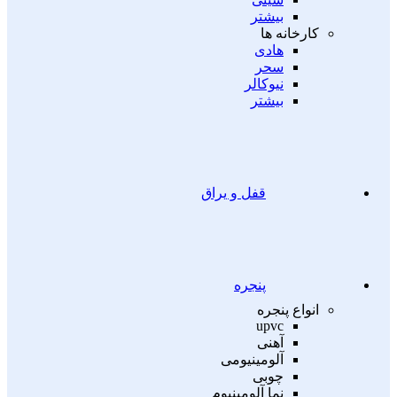
بیشتر
کارخانه ها
هادی
سحر
نیوکالر
بیشتر
قفل و یراق
پنجره
انواع پنجره
upvc
آهنی
آلومینیومی
چوبی
نما آلومینیوم