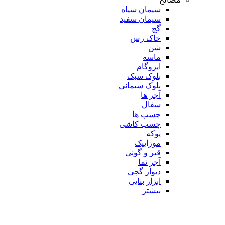
سیمان سیاه
سیمان سفید
گچ
خاک رس
شن
ماسه
ایزوگام
بلوک سبک
بلوک سیمانی
آجر ها
سفال
چسب ها
چسب کاشی
پوکه
موزاییک
قیر و گونی
آجر نما
دیوار گچی
ابزار بنایی
بیشتر