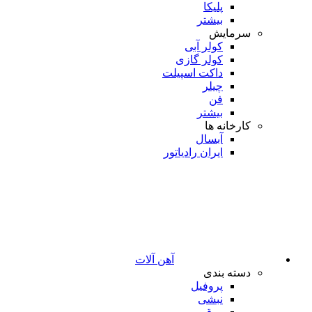
پلیکا
بیشتر
سرمایش
کولر آبی
کولر گازی
داکت اسپیلت
چیلر
فن
بیشتر
کارخانه ها
آبسال
ایران رادیاتور
آهن آلات
دسته بندی
پروفیل
نبشی