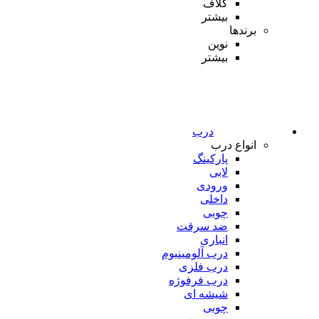
کلاف
بیشتر
برندها
نوین
بیشتر
درب
انواع درب
پارکینگ
لابی
ورودی
داخلی
چوبی
ضد سرقت
انباری
درب آلومینیوم
درب فلزی
درب فرفوژه
شیشه ای
چوبی