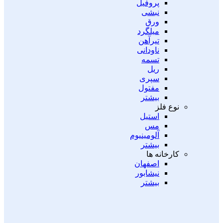
پروفیل
نبشی
ورق
میلگرد
تیرآهن
ناودانی
تسمه
ریل
سپری
مفتول
بیشتر
نوع فلز
استیل
مس
آلومینیوم
بیشتر
کارخانه ها
اصفهان
نیشابور
بیشتر