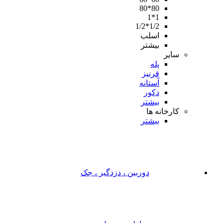
80*80
1*1
1/2*1/2
اسلب
بیشتر
سایر
پله
قرنیز
آستانه
دکور
بیشتر
کارخانه ها
بیشتر
دوربین ، دزدگیر ، جک