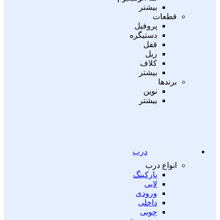
بیشتر
قطعات
پروفیل
دستیگره
قفل
ریل
کلاف
بیشتر
برندها
نوین
بیشتر
درب
انواع درب
پارکینگ
لابی
ورودی
داخلی
چوبی