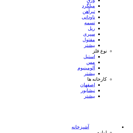
ورق
میلگرد
تیرآهن
ناودانی
تسمه
ریل
سپری
مفتول
بیشتر
نوع فلز
استیل
مس
آلومینیوم
بیشتر
کارخانه ها
اصفهان
نیشابور
بیشتر
آشپزخانه
لوازم