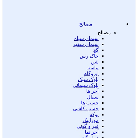
مصالح
مصالح
سیمان سیاه
سیمان سفید
گچ
خاک رس
شن
ماسه
ایزوگام
بلوک سبک
بلوک سیمانی
آجر ها
سفال
چسب ها
چسب کاشی
پوکه
موزاییک
قیر و گونی
آجر نما
دیوار گچی