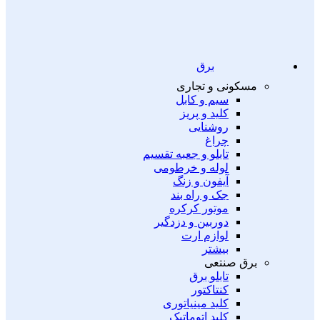
برق
مسکونی و تجاری
سیم و کابل
کلید و پریز
روشنایی
چراغ
تابلو و جعبه تقسیم
لوله و خرطومی
آیفون و زنگ
جک و راه بند
موتور کرکره
دوربین و دزدگیر
لوازم ارت
بیشتر
برق صنتعی
تابلو برق
کنتاکتور
کلید مینیاتوری
کلید اتوماتیک