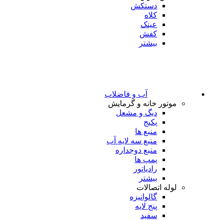
دستکش
کلاه
عینک
کفش
بیشتر
آب و فاضلاب
موتور خانه و گرمایش
دیگ و مشعل
پکیج
منبع ها
منبع سه لایه آب
منبع دوجداره
پمپ ها
رادیاتور
بیشتر
لوله اتصالات
گالوانیزه
پنج لایه
سفید