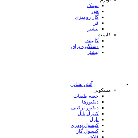
سینک
هود
گاز رومیزی
فر
بیشتر
کابینت
کابینت
دستگیره یراق
بیشتر
آتش نشانی
مسکونی
جعبه طبقات
دتکتورها
دتکتور ترکیبی
کنترل پانل
نازل
کپسول پودری
کپسول گاز
فلاشر