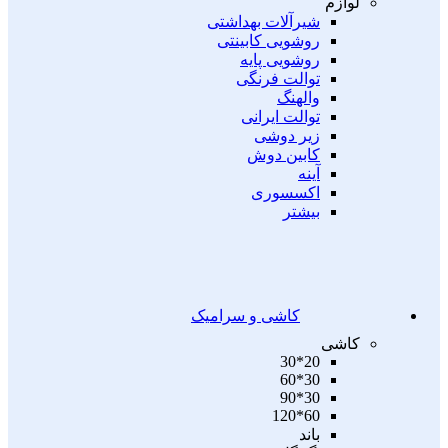
لوازم
شیرآلات بهداشتی
روشویی کابینتی
روشویی پایه
توالت فرنگی
والهنگ
توالت ایرانی
زیر دوشی
کابین دوش
آینه
اکسسوری
بیشتر
کاشی و سرامیک
کاشی
20*30
30*60
30*90
60*120
باند