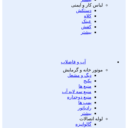
لباس کار و ایمنی
دستکش
کلاه
عینک
کفش
بیشتر
آب و فاضلاب
موتور خانه و گرمایش
دیگ و مشعل
پکیج
منبع ها
منبع سه لایه آب
منبع دوجداره
پمپ ها
رادیاتور
بیشتر
لوله اتصالات
گالوانیزه