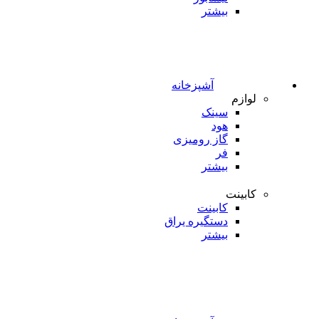
بیشتر
آشپزخانه
لوازم
سینک
هود
گاز رومیزی
فر
بیشتر
کابینت
کابینت
دستگیره یراق
بیشتر