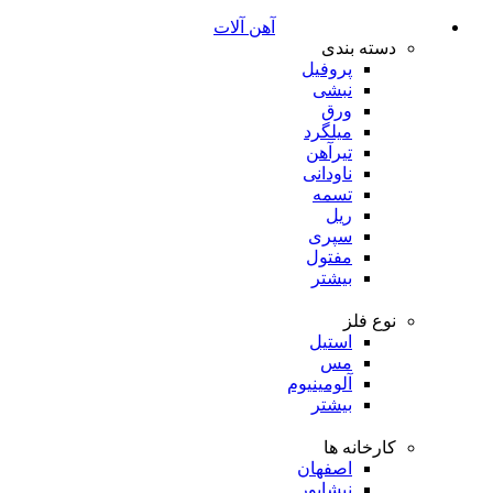
آهن آلات
دسته بندی
پروفیل
نبشی
ورق
میلگرد
تیرآهن
ناودانی
تسمه
ریل
سپری
مفتول
بیشتر
نوع فلز
استیل
مس
آلومینیوم
بیشتر
کارخانه ها
اصفهان
نیشابور