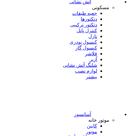
آتش نشانی
مسکونی
جعبه طبقات
دتکتورها
دتکتور ترکیبی
کنترل پانل
نازل
کپسول پودری
کپسول گاز
فلاشر
آژیر
شلنگ آتش نشانی
لوازم نصب
بیشتر
آسانسور
موتور خانه
کابین
موتور