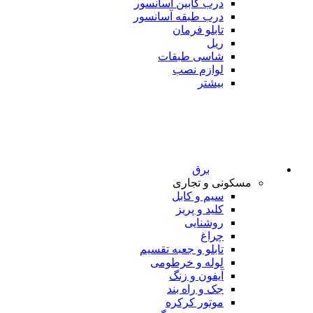
درب کابین آسانسور
درب طبقه آسانسور
تابلو فرمان
ریل
شاسی طبقات
لوازم نصب
بیشتر
برق
مسکونی و تجاری
سیم و کابل
کلید و پریز
روشنایی
چراغ
تابلو و جعبه تقسیم
لوله و خرطومی
آیفون و زنگ
جک و راه بند
موتور کرکره