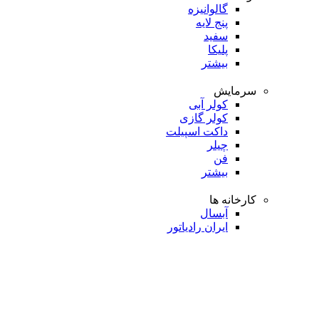
گالوانیزه
پنج لایه
سفید
پلیکا
بیشتر
سرمایش
کولر آبی
کولر گازی
داکت اسپیلت
چیلر
فن
بیشتر
کارخانه ها
آبسال
ایران رادیاتور