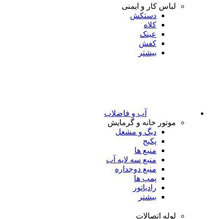
لباس کار و ایمنی
دستکش
کلاه
عینک
کفش
بیشتر
آب و فاضلاب
موتور خانه و گرمایش
دیگ و مشعل
پکیج
منبع ها
منبع سه لایه آب
منبع دوجداره
پمپ ها
رادیاتور
بیشتر
لوله اتصالات