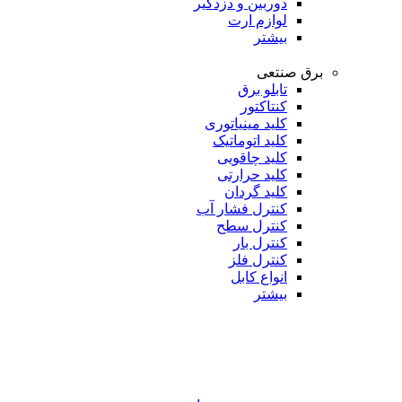
دوربین و دزدگیر
لوازم ارت
بیشتر
برق صنتعی
تابلو برق
کنتاکتور
کلید مینیاتوری
کلید اتوماتیک
کلید چاقویی
کلید حرارتی
کلید گردان
کنترل فشار آب
کنترل سطح
کنترل بار
کنترل فلز
انواع کابل
بیشتر