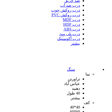
ضد حریق
درب ضد آب
درب روکش چوب
درب روکش PVC
درب MDF
درب HDF
درب ABS
درب پلی وود
درب آکوستیک
بیشتر
سنگ
نما
تراورتن
عباس آباد
دهبید
40 طول
بیشتر
کف
40*40
60*60