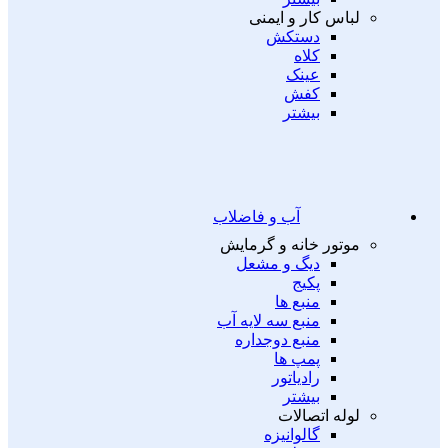
لباس کار و ایمنی
دستکش
کلاه
عینک
کفش
بیشتر
آب و فاضلاب
موتور خانه و گرمایش
دیگ و مشعل
پکیج
منبع ها
منبع سه لایه آب
منبع دوجداره
پمپ ها
رادیاتور
بیشتر
لوله اتصالات
گالوانیزه