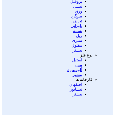
پروفیل
نبشی
ورق
میلگرد
تیرآهن
ناودانی
تسمه
ریل
سپری
مفتول
بیشتر
نوع فلز
استیل
مس
آلومینیوم
بیشتر
کارخانه ها
اصفهان
نیشابور
بیشتر