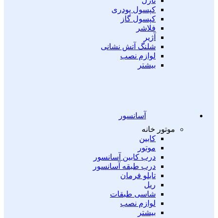
نازل
کپسول پودری
کپسول گاز
فلاشر
آژیر
شلنگ آتش نشانی
لوازم نصب
بیشتر
آسانسور
موتور خانه
کابین
موتور
درب کابین آسانسور
درب طبقه آسانسور
تابلو فرمان
ریل
شاسی طبقات
لوازم نصب
بیشتر