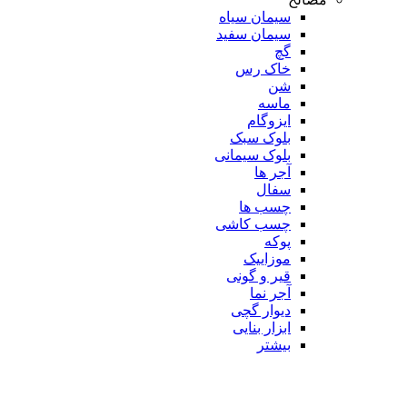
سیمان سیاه
سیمان سفید
گچ
خاک رس
شن
ماسه
ایزوگام
بلوک سبک
بلوک سیمانی
آجر ها
سفال
چسب ها
چسب کاشی
پوکه
موزاییک
قیر و گونی
آجر نما
دیوار گچی
ابزار بنایی
بیشتر