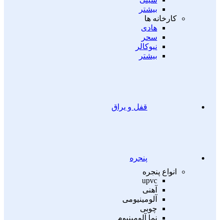
بیشتر
کارخانه ها
هادی
سحر
نیوکالر
بیشتر
قفل و یراق
پنجره
انواع پنجره
upvc
آهنی
آلومینیومی
چوبی
نما آلومینیوم