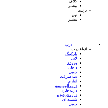
کلاف
بیشتر
برندها
نوین
بیشتر
درب
انواع درب
پارکینگ
لابی
ورودی
داخلی
چوبی
ضد سرقت
انباری
درب آلومینیوم
درب فلزی
درب فرفوژه
شیشه ای
چوبی