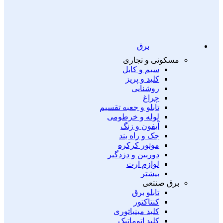
برق
مسکونی و تجاری
سیم و کابل
کلید و پریز
روشنایی
چراغ
تابلو و جعبه تقسیم
لوله و خرطومی
آیفون و زنگ
جک و راه بند
موتور کرکره
دوربین و دزدگیر
لوازم ارت
بیشتر
برق صنتعی
تابلو برق
کنتاکتور
کلید مینیاتوری
کلید اتوماتیک