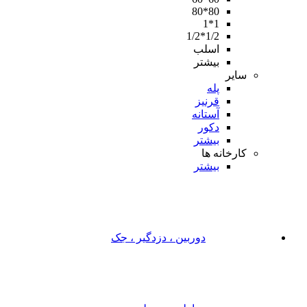
80*80
1*1
1/2*1/2
اسلب
بیشتر
سایر
پله
قرنیز
آستانه
دکور
بیشتر
کارخانه ها
بیشتر
دوربین ، دزدگیر ، جک