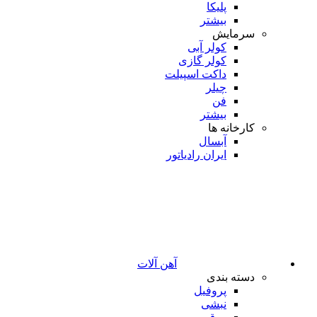
پلیکا
بیشتر
سرمایش
کولر آبی
کولر گازی
داکت اسپیلت
چیلر
فن
بیشتر
کارخانه ها
آبسال
ایران رادیاتور
آهن آلات
دسته بندی
پروفیل
نبشی