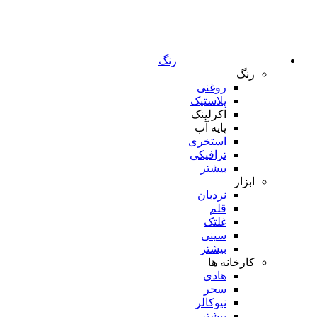
رنگ
رنگ
روغنی
پلاستیک
اکرلینک
پایه آب
استخری
ترافیکی
بیشتر
ابزار
نردبان
قلم
غلتک
سینی
بیشتر
کارخانه ها
هادی
سحر
نیوکالر
بیشتر