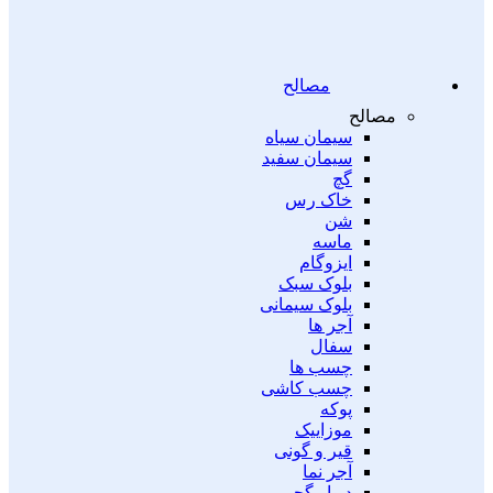
مصالح
مصالح
سیمان سیاه
سیمان سفید
گچ
خاک رس
شن
ماسه
ایزوگام
بلوک سبک
بلوک سیمانی
آجر ها
سفال
چسب ها
چسب کاشی
پوکه
موزاییک
قیر و گونی
آجر نما
دیوار گچی