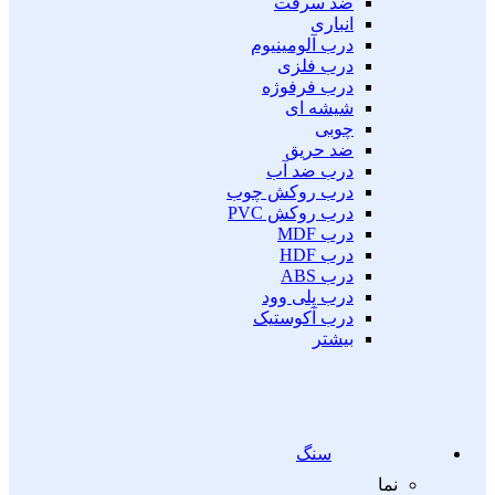
ضد سرقت
انباری
درب آلومینیوم
درب فلزی
درب فرفوژه
شیشه ای
چوبی
ضد حریق
درب ضد آب
درب روکش چوب
درب روکش PVC
درب MDF
درب HDF
درب ABS
درب پلی وود
درب آکوستیک
بیشتر
سنگ
نما