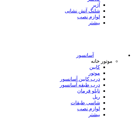
آژیر
شلنگ آتش نشانی
لوازم نصب
بیشتر
آسانسور
موتور خانه
کابین
موتور
درب کابین آسانسور
درب طبقه آسانسور
تابلو فرمان
ریل
شاسی طبقات
لوازم نصب
بیشتر