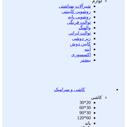
لوازم
شیرآلات بهداشتی
روشویی کابینتی
روشویی پایه
توالت فرنگی
والهنگ
توالت ایرانی
زیر دوشی
کابین دوش
آینه
اکسسوری
بیشتر
کاشی و سرامیک
کاشی
20*30
30*60
30*90
60*120
باند