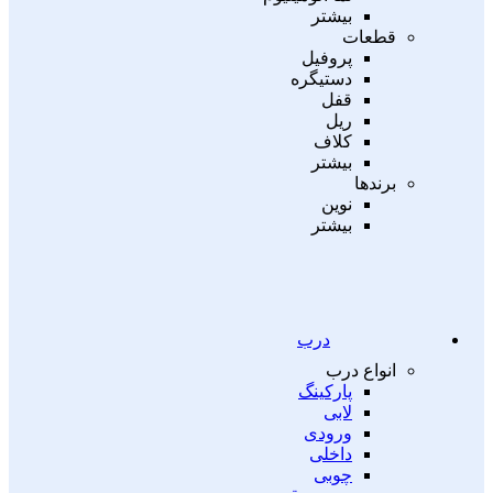
بیشتر
قطعات
پروفیل
دستیگره
قفل
ریل
کلاف
بیشتر
برندها
نوین
بیشتر
درب
انواع درب
پارکینگ
لابی
ورودی
داخلی
چوبی