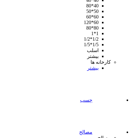
40*40
40*80
50*50
60*60
60*120
80*80
1*1
1/2*1/2
1/5*1/5
اسلب
بیشتر
کارخانه ها
بیشتر
چسب
مصالح
مصالح