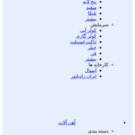
پنج لایه
سفید
پلیکا
بیشتر
سرمایش
کولر آبی
کولر گازی
داکت اسپیلت
چیلر
فن
بیشتر
کارخانه ها
آبسال
ایران رادیاتور
آهن آلات
دسته بندی