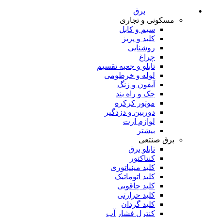
برق
مسکونی و تجاری
سیم و کابل
کلید و پریز
روشنایی
چراغ
تابلو و جعبه تقسیم
لوله و خرطومی
آیفون و زنگ
جک و راه بند
موتور کرکره
دوربین و دزدگیر
لوازم ارت
بیشتر
برق صنتعی
تابلو برق
کنتاکتور
کلید مینیاتوری
کلید اتوماتیک
کلید چاقویی
کلید حرارتی
کلید گردان
کنترل فشار آب