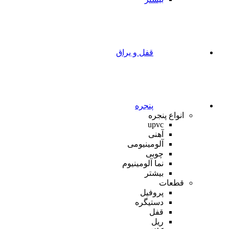
قفل و یراق
پنجره
انواع پنجره
upvc
آهنی
آلومینیومی
چوبی
نما آلومینیوم
بیشتر
قطعات
پروفیل
دستیگره
قفل
ریل