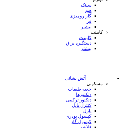
سینک
هود
گاز رومیزی
فر
بیشتر
کابینت
کابینت
دستگیره یراق
بیشتر
آتش نشانی
مسکونی
جعبه طبقات
دتکتورها
دتکتور ترکیبی
کنترل پانل
نازل
کپسول پودری
کپسول گاز
فلاشر