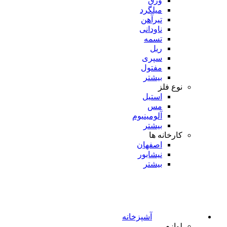
ورق
میلگرد
تیرآهن
ناودانی
تسمه
ریل
سپری
مفتول
بیشتر
نوع فلز
استیل
مس
آلومینیوم
بیشتر
کارخانه ها
اصفهان
نیشابور
بیشتر
آشپزخانه
لوازم