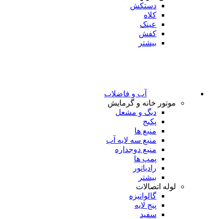
دستکش
کلاه
عینک
کفش
بیشتر
آب و فاضلاب
موتور خانه و گرمایش
دیگ و مشعل
پکیج
منبع ها
منبع سه لایه آب
منبع دوجداره
پمپ ها
رادیاتور
بیشتر
لوله اتصالات
گالوانیزه
پنج لایه
سفید