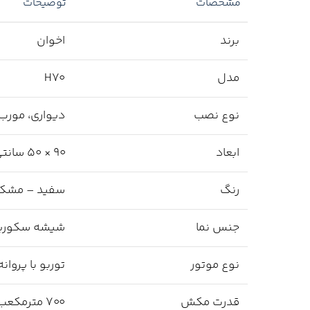
مشخصات
توضیحات
برند
اخوان
مدل
H70
نوع نصب
دیواری، مورب
ابعاد
۹۰ × ۵۰ سانتی‌متر
رنگ
سفید – مشک
جنس نما
شیشه سکوری
نوع موتور
توربو با پروانه با
قدرت مکش
۷۰۰ مترمکعب بر ساعت