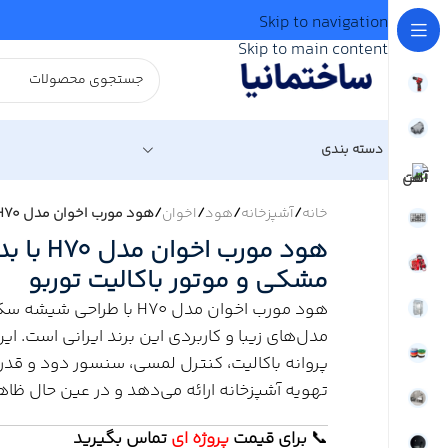
Skip to navigation
Skip to main content
دسته بندی
خانه
/
آشپزخانه
/
هود
/
اخوان
/
هود مورب اخوان مدل H70 با بدنه شیشه‌ای سفید مشکی و موتور باکالیت توربو
هود مورب 
مشکی و موتور باکالیت توربو
هود مورب اخوان مدل H70 با 
پروانه باکالیت، کنترل لمسی، سنسور دود و قدر
تهویه آشپزخانه ارائه می‌دهد و در عین حال ظاه
📞
برای
قیمت
پروژه ای
تماس بگیرید