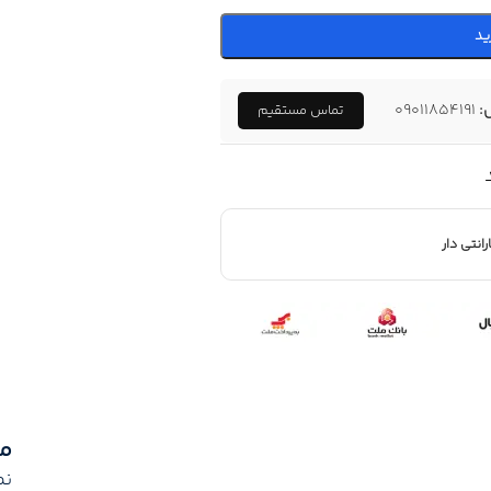
ید
:
09011854191
تماس مستقیم
رانتی دار
م
نم