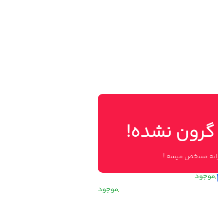
 گرون نشده!
وزانه مشخص میشه !