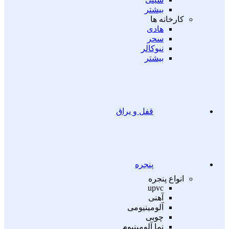
بیشتر
کارخانه ها
هادی
سحر
نیوکالر
بیشتر
قفل و یراق
پنجره
انواع پنجره
upvc
آهنی
آلومینیومی
چوبی
نما آلومینیوم