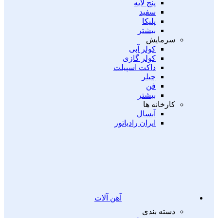
پنج لایه
سفید
پلیکا
بیشتر
سرمایش
کولر آبی
کولر گازی
داکت اسپیلت
چیلر
فن
بیشتر
کارخانه ها
آبسال
ایران رادیاتور
آهن آلات
دسته بندی