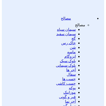
مصالح
مصالح
سیمان سیاه
سیمان سفید
گچ
خاک رس
شن
ماسه
ایزوگام
بلوک سبک
بلوک سیمانی
آجر ها
سفال
چسب ها
چسب کاشی
پوکه
موزاییک
قیر و گونی
آجر نما
دیوار گچی