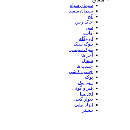
سیمان سیاه
سیمان سفید
گچ
خاک رس
شن
ماسه
ایزوگام
بلوک سبک
بلوک سیمانی
آجر ها
سفال
چسب ها
چسب کاشی
پوکه
موزاییک
قیر و گونی
آجر نما
دیوار گچی
ابزار بنایی
بیشتر