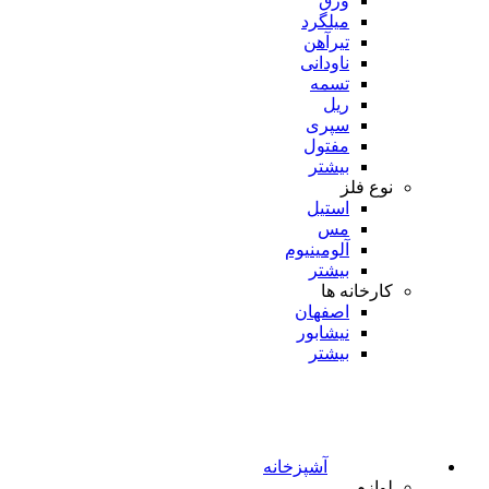
ورق
میلگرد
تیرآهن
ناودانی
تسمه
ریل
سپری
مفتول
بیشتر
نوع فلز
استیل
مس
آلومینیوم
بیشتر
کارخانه ها
اصفهان
نیشابور
بیشتر
آشپزخانه
لوازم