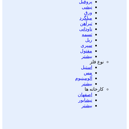
پروفیل
نبشی
ورق
میلگرد
تیرآهن
ناودانی
تسمه
ریل
سپری
مفتول
بیشتر
نوع فلز
استیل
مس
آلومینیوم
بیشتر
کارخانه ها
اصفهان
نیشابور
بیشتر