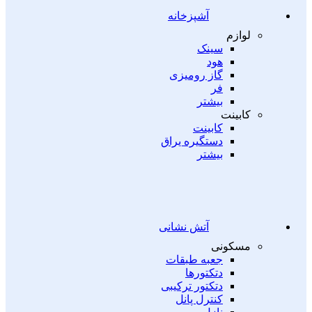
آشپزخانه
لوازم
سینک
هود
گاز رومیزی
فر
بیشتر
کابینت
کابینت
دستگیره یراق
بیشتر
آتش نشانی
مسکونی
جعبه طبقات
دتکتورها
دتکتور ترکیبی
کنترل پانل