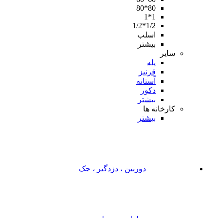
80*80
1*1
1/2*1/2
اسلب
بیشتر
سایر
پله
قرنیز
آستانه
دکور
بیشتر
کارخانه ها
بیشتر
دوربین ، دزدگیر ، جک