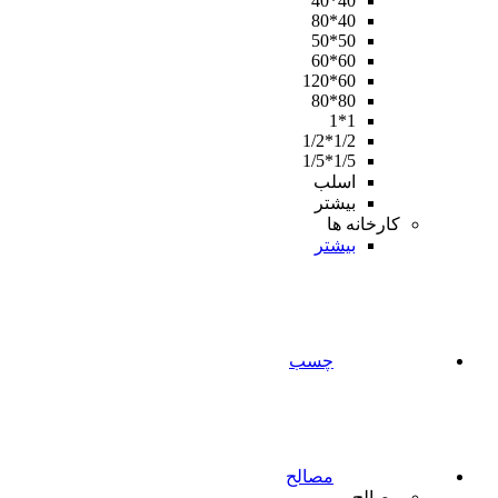
40*40
40*80
50*50
60*60
60*120
80*80
1*1
1/2*1/2
1/5*1/5
اسلب
بیشتر
کارخانه ها
بیشتر
چسب
مصالح
مصالح