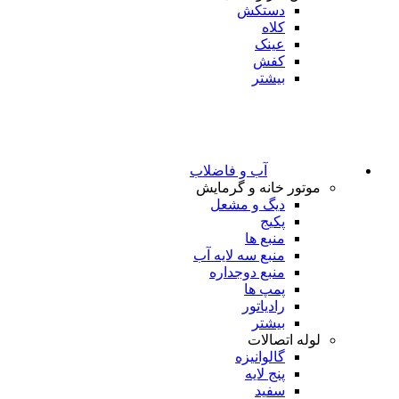
دستکش
کلاه
عینک
کفش
بیشتر
آب و فاضلاب
موتور خانه و گرمایش
دیگ و مشعل
پکیج
منبع ها
منبع سه لایه آب
منبع دوجداره
پمپ ها
رادیاتور
بیشتر
لوله اتصالات
گالوانیزه
پنج لایه
سفید