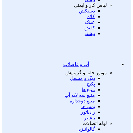
لباس کار و ایمنی
دستکش
کلاه
عینک
کفش
بیشتر
آب و فاضلاب
موتور خانه و گرمایش
دیگ و مشعل
پکیج
منبع ها
منبع سه لایه آب
منبع دوجداره
پمپ ها
رادیاتور
بیشتر
لوله اتصالات
گالوانیزه