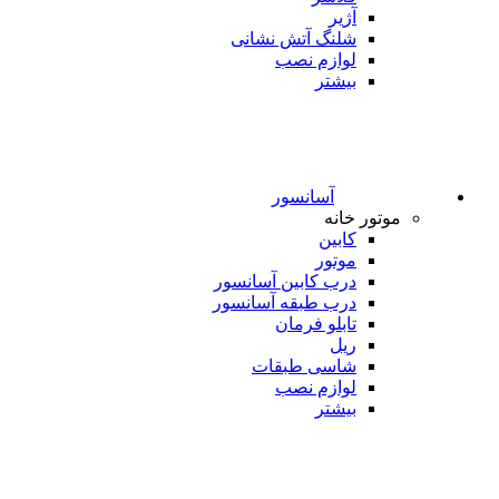
آژیر
شلنگ آتش نشانی
لوازم نصب
بیشتر
آسانسور
موتور خانه
کابین
موتور
درب کابین آسانسور
درب طبقه آسانسور
تابلو فرمان
ریل
شاسی طبقات
لوازم نصب
بیشتر