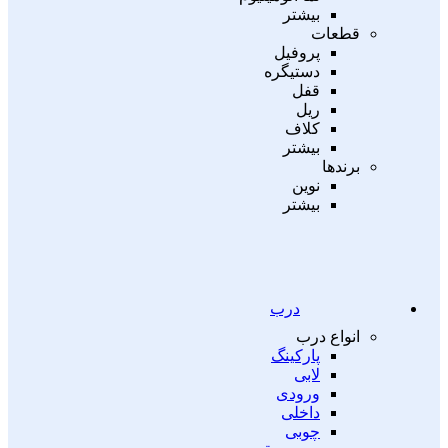
بیشتر
قطعات
پروفیل
دستیگره
قفل
ریل
کلاف
بیشتر
برندها
نوین
بیشتر
درب
انواع درب
پارکینگ
لابی
ورودی
داخلی
چوبی