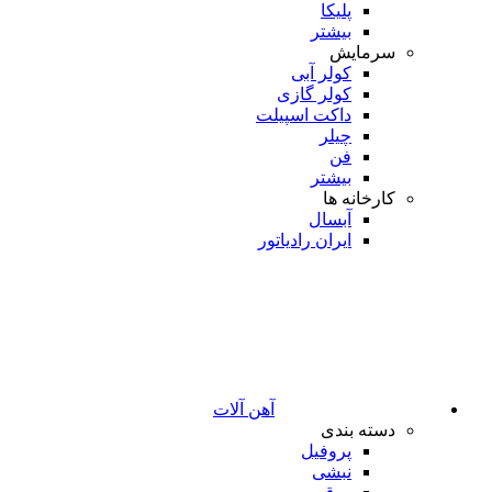
پلیکا
بیشتر
سرمایش
کولر آبی
کولر گازی
داکت اسپیلت
چیلر
فن
بیشتر
کارخانه ها
آبسال
ایران رادیاتور
آهن آلات
دسته بندی
پروفیل
نبشی