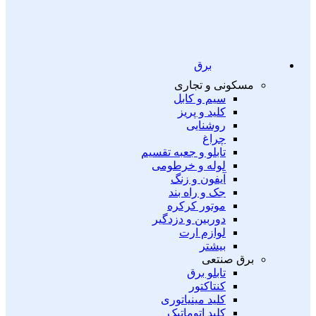
برق
مسکونی و تجاری
سیم و کابل
کلید و پریز
روشنایی
چراغ
تابلو و جعبه تقسیم
لوله و خرطومی
آیفون و زنگ
جک و راه بند
موتور کرکره
دوربین و دزدگیر
لوازم ارت
بیشتر
برق صنتعی
تابلو برق
کنتاکتور
کلید مینیاتوری
کلید اتوماتیک