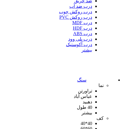
ضد حریق
درب ضد آب
درب روکش چوب
درب روکش PVC
درب MDF
درب HDF
درب ABS
درب پلی وود
درب آکوستیک
بیشتر
سنگ
نما
تراورتن
عباس آباد
دهبید
40 طول
بیشتر
کف
40*40
60*60