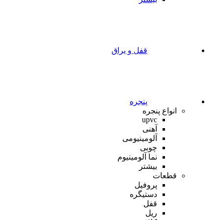
قفل و یراق
پنجره
انواع پنجره
upvc
آهنی
آلومینیومی
چوبی
نما آلومینیوم
بیشتر
قطعات
پروفیل
دستیگره
قفل
ریل