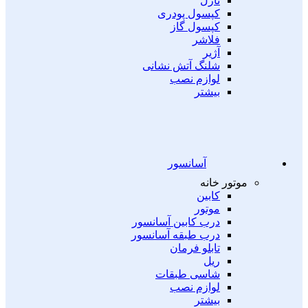
نازل
کپسول پودری
کپسول گاز
فلاشر
آژیر
شلنگ آتش نشانی
لوازم نصب
بیشتر
آسانسور
موتور خانه
کابین
موتور
درب کابین آسانسور
درب طبقه آسانسور
تابلو فرمان
ریل
شاسی طبقات
لوازم نصب
بیشتر