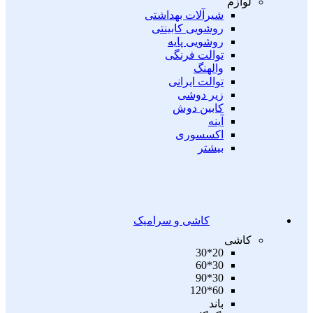
لوازم
شیرآلات بهداشتی
روشویی کابینتی
روشویی پایه
توالت فرنگی
والهنگ
توالت ایرانی
زیر دوشی
کابین دوش
آینه
اکسسوری
بیشتر
کاشی و سرامیک
کاشی
20*30
30*60
30*90
60*120
باند