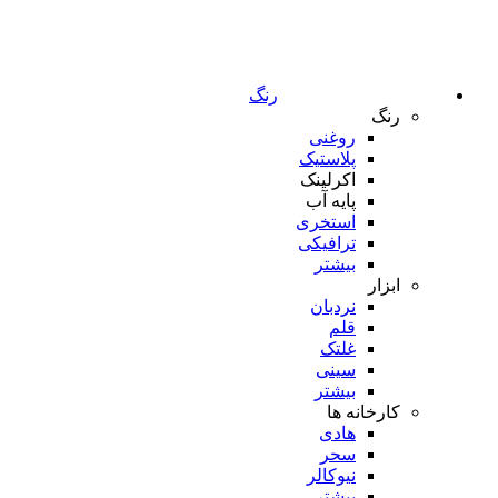
رنگ
رنگ
روغنی
پلاستیک
اکرلینک
پایه آب
استخری
ترافیکی
بیشتر
ابزار
نردبان
قلم
غلتک
سینی
بیشتر
کارخانه ها
هادی
سحر
نیوکالر
بیشتر