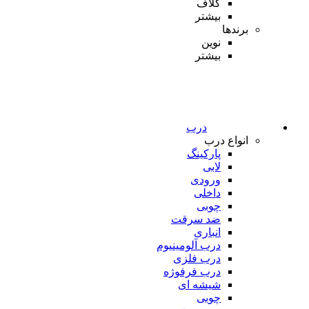
کلاف
بیشتر
برندها
نوین
بیشتر
درب
انواع درب
پارکینگ
لابی
ورودی
داخلی
چوبی
ضد سرقت
انباری
درب آلومینیوم
درب فلزی
درب فرفوژه
شیشه ای
چوبی