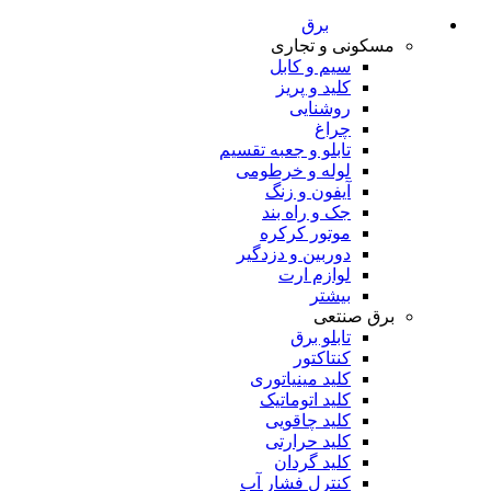
برق
مسکونی و تجاری
سیم و کابل
کلید و پریز
روشنایی
چراغ
تابلو و جعبه تقسیم
لوله و خرطومی
آیفون و زنگ
جک و راه بند
موتور کرکره
دوربین و دزدگیر
لوازم ارت
بیشتر
برق صنتعی
تابلو برق
کنتاکتور
کلید مینیاتوری
کلید اتوماتیک
کلید چاقویی
کلید حرارتی
کلید گردان
کنترل فشار آب