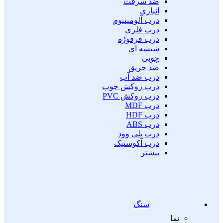
ضد سرقت
انباری
درب آلومینیوم
درب فلزی
درب فرفوژه
شیشه ای
چوبی
ضد حریق
درب ضد آب
درب روکش چوب
درب روکش PVC
درب MDF
درب HDF
درب ABS
درب پلی وود
درب آکوستیک
بیشتر
سنگ
نما