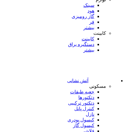
سینک
هود
گاز رومیزی
فر
بیشتر
کابینت
کابینت
دستگیره یراق
بیشتر
آتش نشانی
مسکونی
جعبه طبقات
دتکتورها
دتکتور ترکیبی
کنترل پانل
نازل
کپسول پودری
کپسول گاز
فلاشر