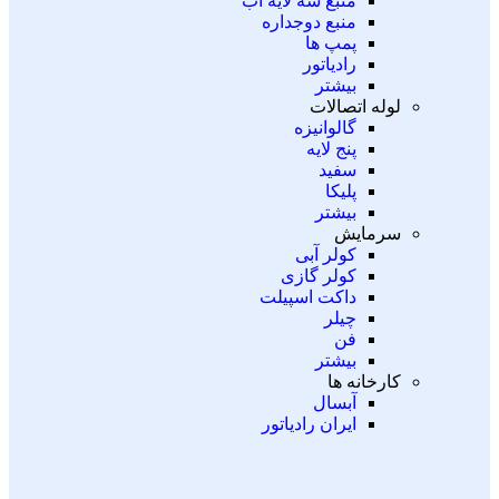
منبع سه لایه آب
منبع دوجداره
پمپ ها
رادیاتور
بیشتر
لوله اتصالات
گالوانیزه
پنج لایه
سفید
پلیکا
بیشتر
سرمایش
کولر آبی
کولر گازی
داکت اسپیلت
چیلر
فن
بیشتر
کارخانه ها
آبسال
ایران رادیاتور