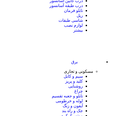
درب کابین آسانسور
درب طبقه آسانسور
تابلو فرمان
ریل
شاسی طبقات
لوازم نصب
بیشتر
برق
مسکونی و تجاری
سیم و کابل
کلید و پریز
روشنایی
چراغ
تابلو و جعبه تقسیم
لوله و خرطومی
آیفون و زنگ
جک و راه بند
موتور کرکره