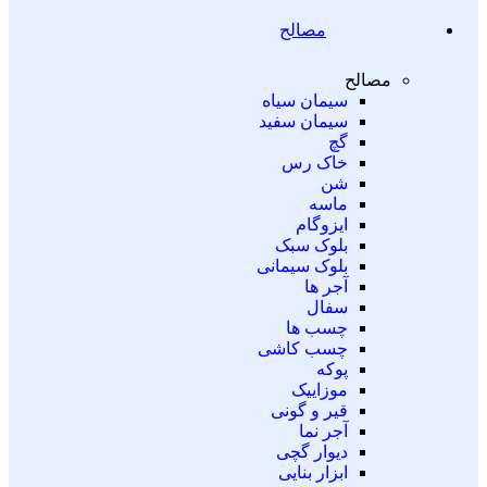
مصالح
مصالح
سیمان سیاه
سیمان سفید
گچ
خاک رس
شن
ماسه
ایزوگام
بلوک سبک
بلوک سیمانی
آجر ها
سفال
چسب ها
چسب کاشی
پوکه
موزاییک
قیر و گونی
آجر نما
دیوار گچی
ابزار بنایی