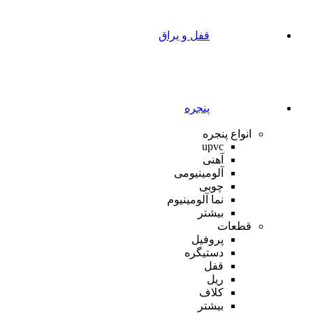
قفل و یراق
پنجره
انواع پنجره
upvc
آهنی
آلومینیومی
چوبی
نما آلومینیوم
بیشتر
قطعات
پروفیل
دستیگره
قفل
ریل
کلاف
بیشتر