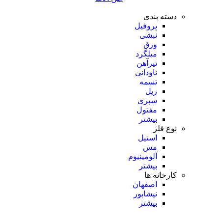
دسته بندی
پروفیل
نبشی
ورق
میلگرد
تیرآهن
ناودانی
تسمه
ریل
سپری
مفتول
بیشتر
نوع فلز
استیل
مس
آلومینیوم
بیشتر
کارخانه ها
اصفهان
نیشابور
بیشتر