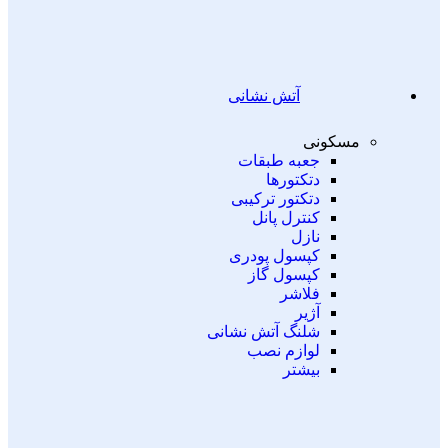
آتش نشانی
مسکونی
جعبه طبقات
دتکتورها
دتکتور ترکیبی
کنترل پانل
نازل
کپسول پودری
کپسول گاز
فلاشر
آژیر
شلنگ آتش نشانی
لوازم نصب
بیشتر