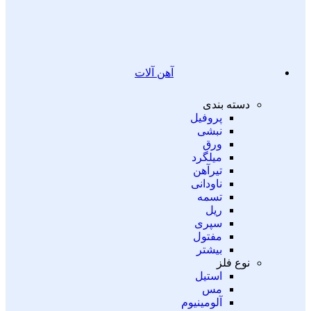
آهن آلات
دسته بندی
پروفیل
نبشی
ورق
میلگرد
تیرآهن
ناودانی
تسمه
ریل
سپری
مفتول
بیشتر
نوع فلز
استیل
مس
آلومینیوم