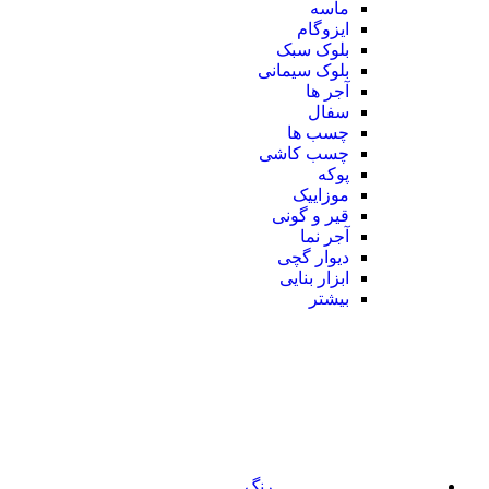
ماسه
ایزوگام
بلوک سبک
بلوک سیمانی
آجر ها
سفال
چسب ها
چسب کاشی
پوکه
موزاییک
قیر و گونی
آجر نما
دیوار گچی
ابزار بنایی
بیشتر
رنگ