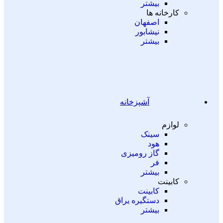
بیشتر
کارخانه ها
اصفهان
نیشابور
بیشتر
آشپزخانه
لوازم
سینک
هود
گاز رومیزی
فر
بیشتر
کابینت
کابینت
دستگیره یراق
بیشتر