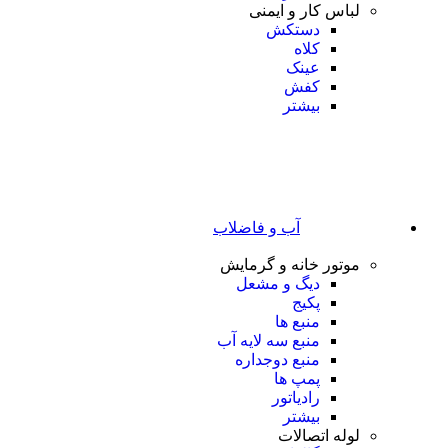
لباس کار و ایمنی
دستکش
کلاه
عینک
کفش
بیشتر
آب و فاضلاب
موتور خانه و گرمایش
دیگ و مشعل
پکیج
منبع ها
منبع سه لایه آب
منبع دوجداره
پمپ ها
رادیاتور
بیشتر
لوله اتصالات