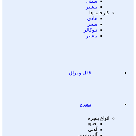
سینی
بیشتر
کارخانه ها
هادی
سحر
نیوکالر
بیشتر
قفل و یراق
پنجره
انواع پنجره
upvc
آهنی
آلومینیومی