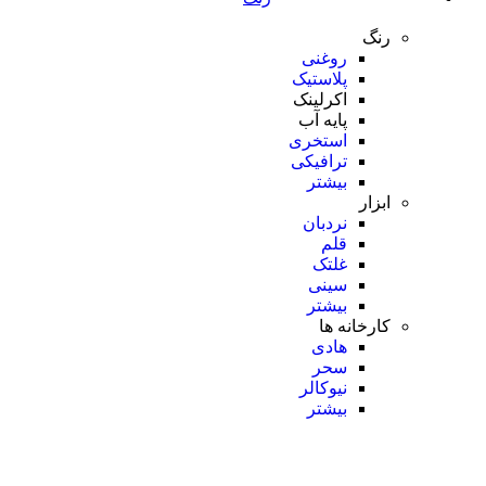
رنگ
روغنی
پلاستیک
اکرلینک
پایه آب
استخری
ترافیکی
بیشتر
ابزار
نردبان
قلم
غلتک
سینی
بیشتر
کارخانه ها
هادی
سحر
نیوکالر
بیشتر