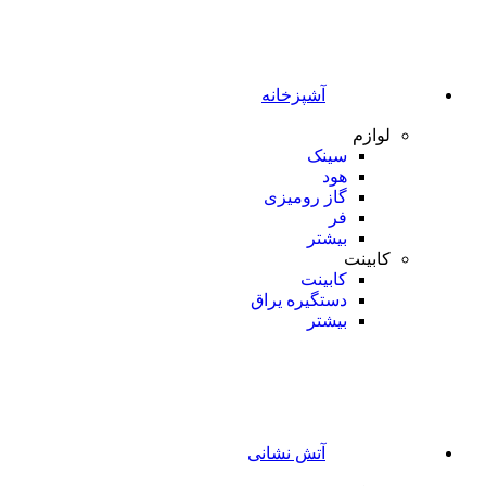
آشپزخانه
لوازم
سینک
هود
گاز رومیزی
فر
بیشتر
کابینت
کابینت
دستگیره یراق
بیشتر
آتش نشانی