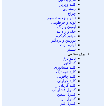
کلید و پریز
روشنایی
چراغ
تابلو و جعبه تقسیم
لوله و خرطومی
آیفون و زنگ
جک و راه بند
موتور کرکره
دوربین و دزدگیر
لوازم ارت
بیشتر
برق صنتعی
تابلو برق
کنتاکتور
کلید مینیاتوری
کلید اتوماتیک
کلید چاقویی
کلید حرارتی
کلید گردان
کنترل فشار آب
کنترل سطح
کنترل بار
کنترل فلز