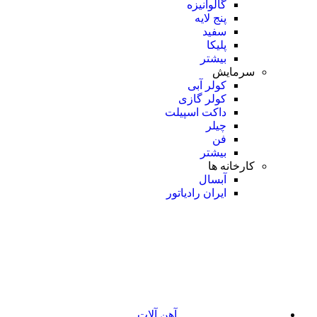
گالوانیزه
پنج لایه
سفید
پلیکا
بیشتر
سرمایش
کولر آبی
کولر گازی
داکت اسپیلت
چیلر
فن
بیشتر
کارخانه ها
آبسال
ایران رادیاتور
آهن آلات