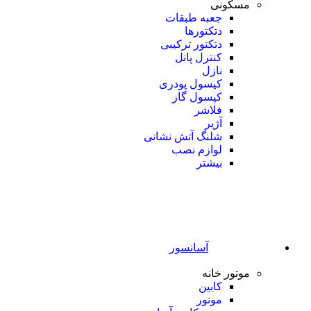
مسکونی
جعبه طبقات
دتکتورها
دتکتور ترکیبی
کنترل پانل
نازل
کپسول پودری
کپسول گاز
فلاشر
آژیر
شلنگ آتش نشانی
لوازم نصب
بیشتر
آسانسور
موتور خانه
کابین
موتور