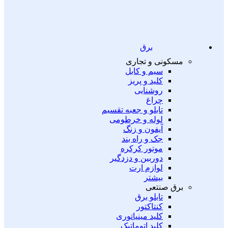
برق
مسکونی و تجاری
سیم و کابل
کلید و پریز
روشنایی
چراغ
تابلو و جعبه تقسیم
لوله و خرطومی
آیفون و زنگ
جک و راه بند
موتور کرکره
دوربین و دزدگیر
لوازم ارت
بیشتر
برق صنتعی
تابلو برق
کنتاکتور
کلید مینیاتوری
کلید اتوماتیک