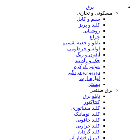
برق
مسکونی و تجاری
سیم و کابل
کلید و پریز
روشنایی
چراغ
تابلو و جعبه تقسیم
لوله و خرطومی
آیفون و زنگ
جک و راه بند
موتور کرکره
دوربین و دزدگیر
لوازم ارت
بیشتر
برق صنتعی
تابلو برق
کنتاکتور
کلید مینیاتوری
کلید اتوماتیک
کلید چاقویی
کلید حرارتی
کلید گردان
کنترل فشار آب