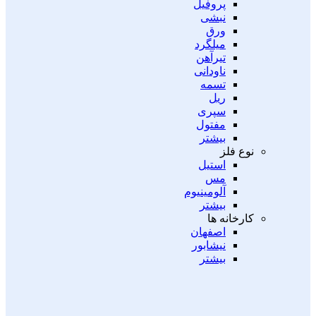
پروفیل
نبشی
ورق
میلگرد
تیرآهن
ناودانی
تسمه
ریل
سپری
مفتول
بیشتر
نوع فلز
استیل
مس
آلومینیوم
بیشتر
کارخانه ها
اصفهان
نیشابور
بیشتر