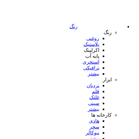
رنگ
رنگ
روغنی
پلاستیک
اکرلینک
پایه آب
استخری
ترافیکی
بیشتر
ابزار
نردبان
قلم
غلتک
سینی
بیشتر
کارخانه ها
هادی
سحر
نیوکالر
بیشتر