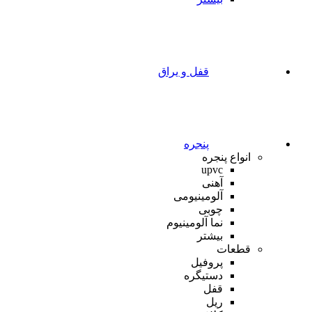
قفل و یراق
پنجره
انواع پنجره
upvc
آهنی
آلومینیومی
چوبی
نما آلومینیوم
بیشتر
قطعات
پروفیل
دستیگره
قفل
ریل