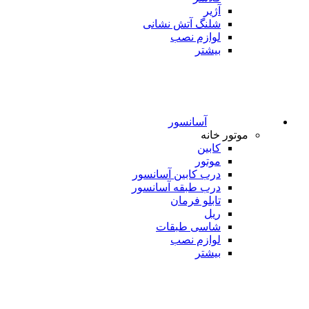
آژیر
شلنگ آتش نشانی
لوازم نصب
بیشتر
آسانسور
موتور خانه
کابین
موتور
درب کابین آسانسور
درب طبقه آسانسور
تابلو فرمان
ریل
شاسی طبقات
لوازم نصب
بیشتر