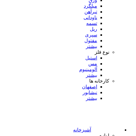
ورق
میلگرد
تیرآهن
ناودانی
تسمه
ریل
سپری
مفتول
بیشتر
نوع فلز
استیل
مس
آلومینیوم
بیشتر
کارخانه ها
اصفهان
نیشابور
بیشتر
آشپزخانه
لوازم