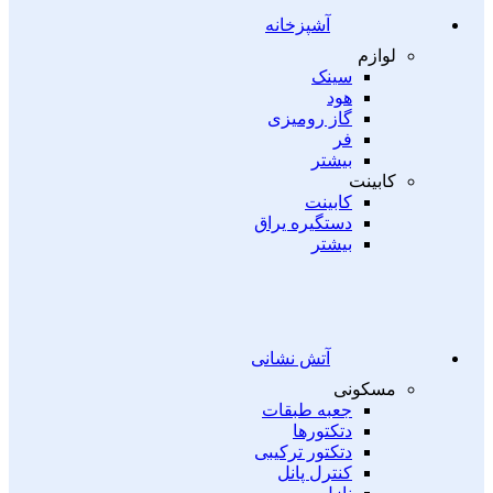
آشپزخانه
لوازم
سینک
هود
گاز رومیزی
فر
بیشتر
کابینت
کابینت
دستگیره یراق
بیشتر
آتش نشانی
مسکونی
جعبه طبقات
دتکتورها
دتکتور ترکیبی
کنترل پانل