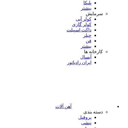
پلیکا
بیشتر
سرمایش
کولر آبی
کولر گازی
داکت اسپیلت
چیلر
فن
بیشتر
کارخانه ها
آبسال
ایران رادیاتور
آهن آلات
دسته بندی
پروفیل
نبشی