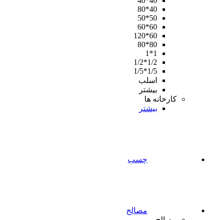
40*40
40*80
50*50
60*60
60*120
80*80
1*1
1/2*1/2
1/5*1/5
اسلب
بیشتر
کارخانه ها
بیشتر
چسب
مصالح
مصالح