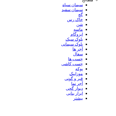
سیمان سیاه
سیمان سفید
گچ
خاک رس
شن
ماسه
ایزوگام
بلوک سبک
بلوک سیمانی
آجر ها
سفال
چسب ها
چسب کاشی
پوکه
موزاییک
قیر و گونی
آجر نما
دیوار گچی
ابزار بنایی
بیشتر