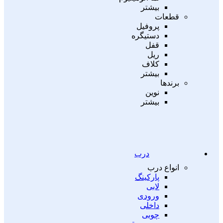
بیشتر
قطعات
پروفیل
دستیگره
قفل
ریل
کلاف
بیشتر
برندها
نوین
بیشتر
درب
انواع درب
پارکینگ
لابی
ورودی
داخلی
چوبی