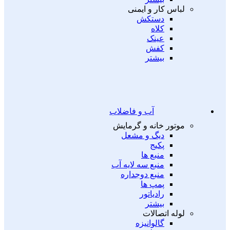
لباس کار و ایمنی
دستکش
کلاه
عینک
کفش
بیشتر
آب و فاضلاب
موتور خانه و گرمایش
دیگ و مشعل
پکیج
منبع ها
منبع سه لایه آب
منبع دوجداره
پمپ ها
رادیاتور
بیشتر
لوله اتصالات
گالوانیزه