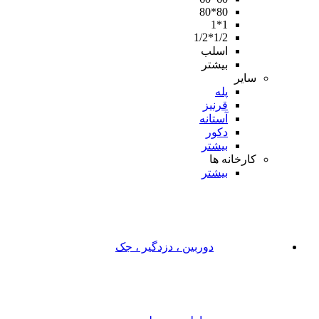
80*80
1*1
1/2*1/2
اسلب
بیشتر
سایر
پله
قرنیز
آستانه
دکور
بیشتر
کارخانه ها
بیشتر
دوربین ، دزدگیر ، جک