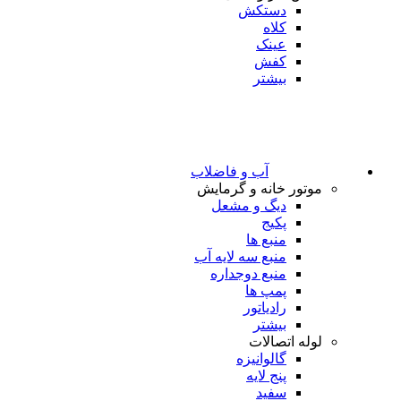
دستکش
کلاه
عینک
کفش
بیشتر
آب و فاضلاب
موتور خانه و گرمایش
دیگ و مشعل
پکیج
منبع ها
منبع سه لایه آب
منبع دوجداره
پمپ ها
رادیاتور
بیشتر
لوله اتصالات
گالوانیزه
پنج لایه
سفید