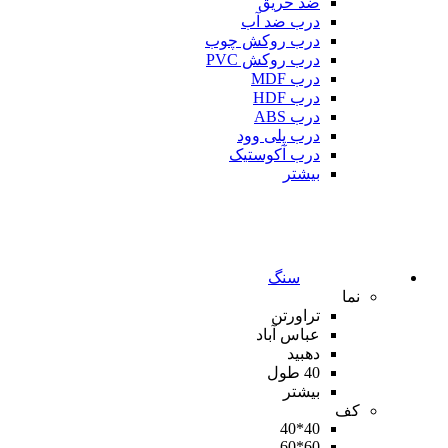
ضد حریق
درب ضد آب
درب روکش چوب
درب روکش PVC
درب MDF
درب HDF
درب ABS
درب پلی وود
درب آکوستیک
بیشتر
سنگ
نما
تراورتن
عباس آباد
دهبید
40 طول
بیشتر
کف
40*40
60*60