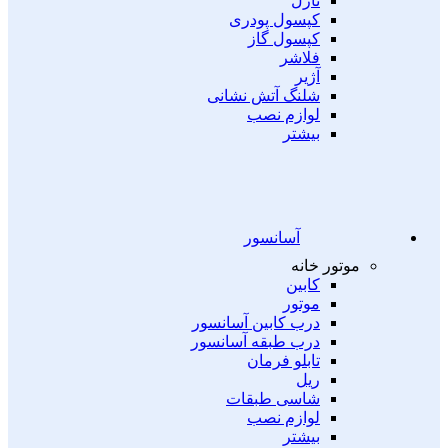
نازل
کپسول پودری
کپسول گاز
فلاشر
آژیر
شلنگ آتش نشانی
لوازم نصب
بیشتر
آسانسور
موتور خانه
کابین
موتور
درب کابین آسانسور
درب طبقه آسانسور
تابلو فرمان
ریل
شاسی طبقات
لوازم نصب
بیشتر