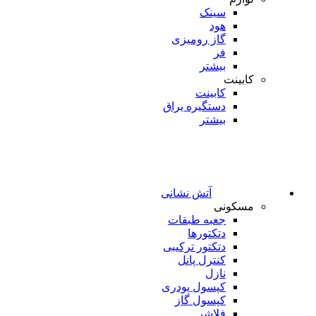
سینک
هود
گاز رومیزی
فر
بیشتر
کابینت
کابینت
دستگیره یراق
بیشتر
آتش نشانی
مسکونی
جعبه طبقات
دتکتورها
دتکتور ترکیبی
کنترل پانل
نازل
کپسول پودری
کپسول گاز
فلاشر