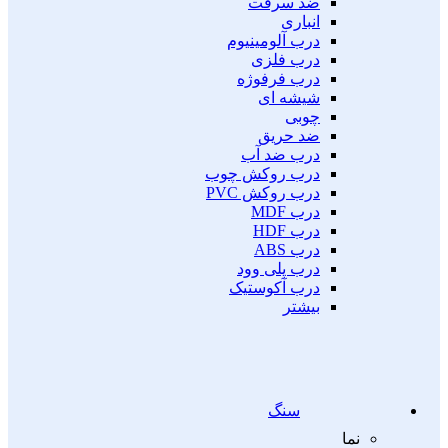
ضد سرقت
انباری
درب آلومینیوم
درب فلزی
درب فرفوژه
شیشه ای
چوبی
ضد حریق
درب ضد آب
درب روکش چوب
درب روکش PVC
درب MDF
درب HDF
درب ABS
درب پلی وود
درب آکوستیک
بیشتر
سنگ
نما