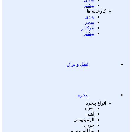
بیشتر
کارخانه ها
هادی
سحر
نیوکالر
بیشتر
قفل و یراق
پنجره
انواع پنجره
upvc
آهنی
آلومینیومی
چوبی
نما آلومینیوم