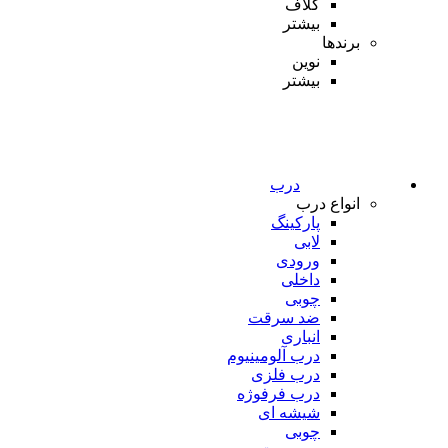
کلاف
بیشتر
برندها
نوین
بیشتر
درب
انواع درب
پارکینگ
لابی
ورودی
داخلی
چوبی
ضد سرقت
انباری
درب آلومینیوم
درب فلزی
درب فرفوژه
شیشه ای
چوبی