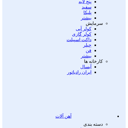
پنج لایه
سفید
پلیکا
بیشتر
سرمایش
کولر آبی
کولر گازی
داکت اسپیلت
چیلر
فن
بیشتر
کارخانه ها
آبسال
ایران رادیاتور
آهن آلات
دسته بندی