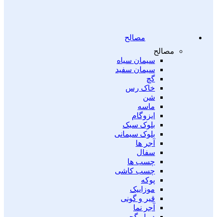
مصالح
مصالح
سیمان سیاه
سیمان سفید
گچ
خاک رس
شن
ماسه
ایزوگام
بلوک سبک
بلوک سیمانی
آجر ها
سفال
چسب ها
چسب کاشی
پوکه
موزاییک
قیر و گونی
آجر نما
دیوار گچی