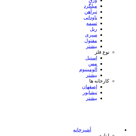
ورق
میلگرد
تیرآهن
ناودانی
تسمه
ریل
سپری
مفتول
بیشتر
نوع فلز
استیل
مس
آلومینیوم
بیشتر
کارخانه ها
اصفهان
نیشابور
بیشتر
آشپزخانه
لوازم