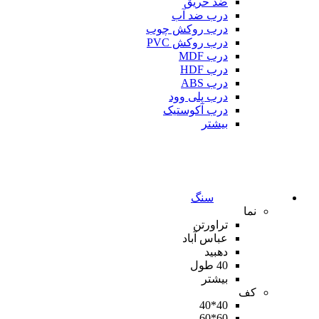
ضد حریق
درب ضد آب
درب روکش چوب
درب روکش PVC
درب MDF
درب HDF
درب ABS
درب پلی وود
درب آکوستیک
بیشتر
سنگ
نما
تراورتن
عباس آباد
دهبید
40 طول
بیشتر
کف
40*40
60*60