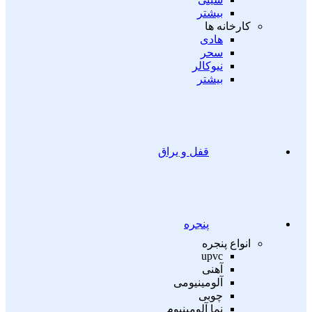
بیشتر
کارخانه ها
هادی
سحر
نیوکالر
بیشتر
قفل و یراق
پنجره
انواع پنجره
upvc
آهنی
آلومینیومی
چوبی
نما آلومینیوم