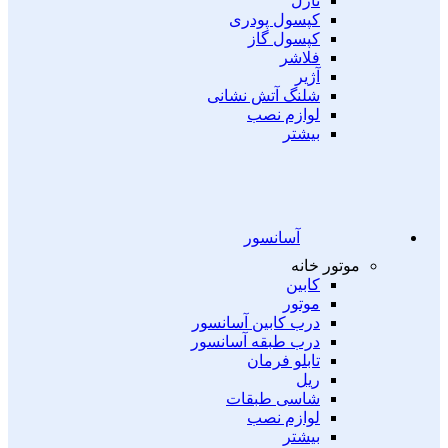
نازل
کپسول پودری
کپسول گاز
فلاشر
آژیر
شلنگ آتش نشانی
لوازم نصب
بیشتر
آسانسور
موتور خانه
کابین
موتور
درب کابین آسانسور
درب طبقه آسانسور
تابلو فرمان
ریل
شاسی طبقات
لوازم نصب
بیشتر