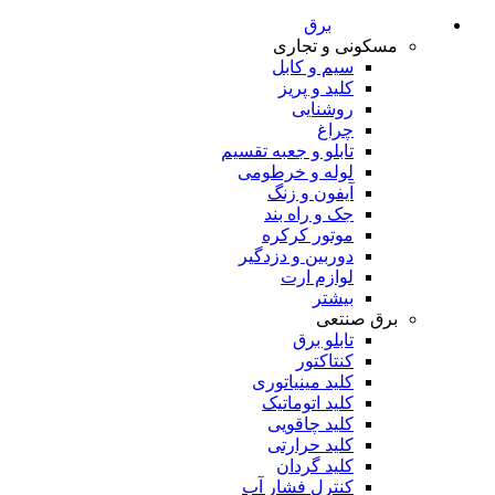
برق
مسکونی و تجاری
سیم و کابل
کلید و پریز
روشنایی
چراغ
تابلو و جعبه تقسیم
لوله و خرطومی
آیفون و زنگ
جک و راه بند
موتور کرکره
دوربین و دزدگیر
لوازم ارت
بیشتر
برق صنتعی
تابلو برق
کنتاکتور
کلید مینیاتوری
کلید اتوماتیک
کلید چاقویی
کلید حرارتی
کلید گردان
کنترل فشار آب