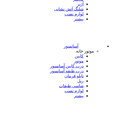
آژیر
شلنگ آتش نشانی
لوازم نصب
بیشتر
آسانسور
موتور خانه
کابین
موتور
درب کابین آسانسور
درب طبقه آسانسور
تابلو فرمان
ریل
شاسی طبقات
لوازم نصب
بیشتر