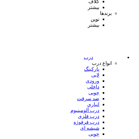
کلاف
بیشتر
برندها
نوین
بیشتر
درب
انواع درب
پارکینگ
لابی
ورودی
داخلی
چوبی
ضد سرقت
انباری
درب آلومینیوم
درب فلزی
درب فرفوژه
شیشه ای
چوبی