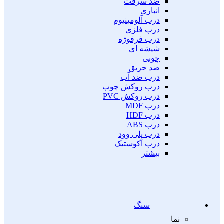
ضد سرقت
انباری
درب آلومینیوم
درب فلزی
درب فرفوژه
شیشه ای
چوبی
ضد حریق
درب ضد آب
درب روکش چوب
درب روکش PVC
درب MDF
درب HDF
درب ABS
درب پلی وود
درب آکوستیک
بیشتر
سنگ
نما