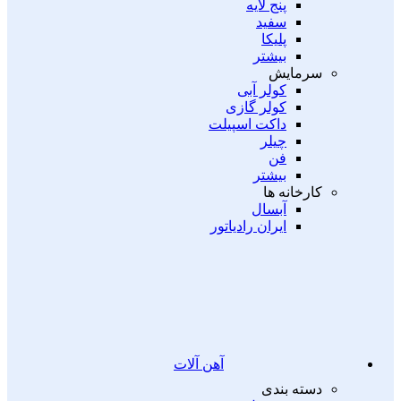
پنج لایه
سفید
پلیکا
بیشتر
سرمایش
کولر آبی
کولر گازی
داکت اسپیلت
چیلر
فن
بیشتر
کارخانه ها
آبسال
ایران رادیاتور
آهن آلات
دسته بندی