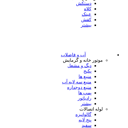
دستکش
کلاه
عینک
کفش
بیشتر
آب و فاضلاب
موتور خانه و گرمایش
دیگ و مشعل
پکیج
منبع ها
منبع سه لایه آب
منبع دوجداره
پمپ ها
رادیاتور
بیشتر
لوله اتصالات
گالوانیزه
پنج لایه
سفید