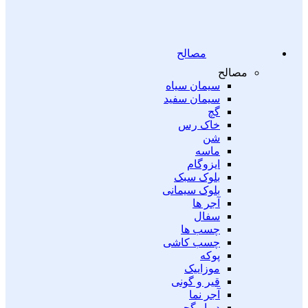
مصالح
مصالح
سیمان سیاه
سیمان سفید
گچ
خاک رس
شن
ماسه
ایزوگام
بلوک سبک
بلوک سیمانی
آجر ها
سفال
چسب ها
چسب کاشی
پوکه
موزاییک
قیر و گونی
آجر نما
دیوار گچی