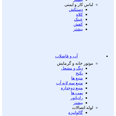
لباس کار و ایمنی
دستکش
کلاه
عینک
کفش
بیشتر
آب و فاضلاب
موتور خانه و گرمایش
دیگ و مشعل
پکیج
منبع ها
منبع سه لایه آب
منبع دوجداره
پمپ ها
رادیاتور
بیشتر
لوله اتصالات
گالوانیزه