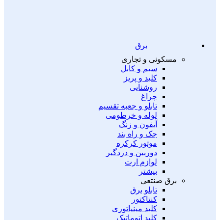
برق
مسکونی و تجاری
سیم و کابل
کلید و پریز
روشنایی
چراغ
تابلو و جعبه تقسیم
لوله و خرطومی
آیفون و زنگ
جک و راه بند
موتور کرکره
دوربین و دزدگیر
لوازم ارت
بیشتر
برق صنتعی
تابلو برق
کنتاکتور
کلید مینیاتوری
کلید اتوماتیک