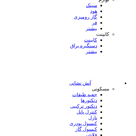
سینک
هود
گاز رومیزی
فر
بیشتر
کابینت
کابینت
دستگیره یراق
بیشتر
آتش نشانی
مسکونی
جعبه طبقات
دتکتورها
دتکتور ترکیبی
کنترل پانل
نازل
کپسول پودری
کپسول گاز
فلاشر