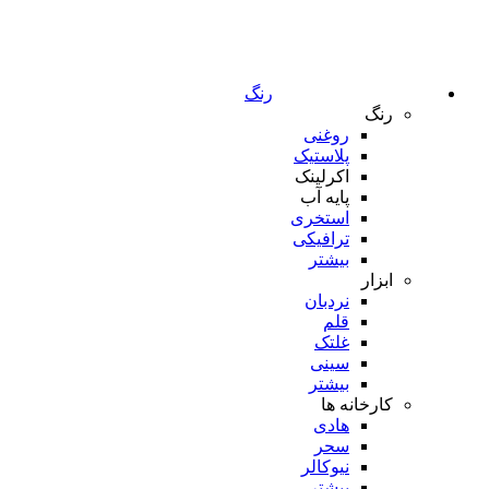
رنگ
رنگ
روغنی
پلاستیک
اکرلینک
پایه آب
استخری
ترافیکی
بیشتر
ابزار
نردبان
قلم
غلتک
سینی
بیشتر
کارخانه ها
هادی
سحر
نیوکالر
بیشتر