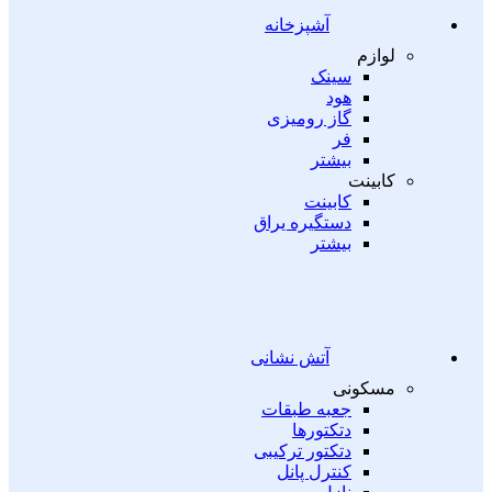
آشپزخانه
لوازم
سینک
هود
گاز رومیزی
فر
بیشتر
کابینت
کابینت
دستگیره یراق
بیشتر
آتش نشانی
مسکونی
جعبه طبقات
دتکتورها
دتکتور ترکیبی
کنترل پانل