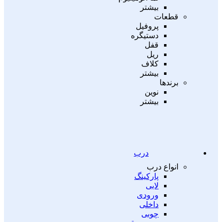
بیشتر
قطعات
پروفیل
دستیگره
قفل
ریل
کلاف
بیشتر
برندها
نوین
بیشتر
درب
انواع درب
پارکینگ
لابی
ورودی
داخلی
چوبی