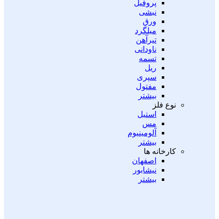
پروفیل
نبشی
ورق
میلگرد
تیرآهن
ناودانی
تسمه
ریل
سپری
مفتول
بیشتر
نوع فلز
استیل
مس
آلومینیوم
بیشتر
کارخانه ها
اصفهان
نیشابور
بیشتر