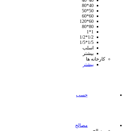
40*40
40*80
50*50
60*60
60*120
80*80
1*1
1/2*1/2
1/5*1/5
اسلب
بیشتر
کارخانه ها
بیشتر
چسب
مصالح
مصالح