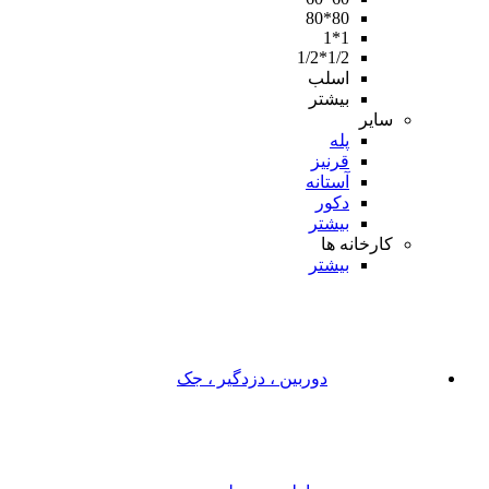
80*80
1*1
1/2*1/2
اسلب
بیشتر
سایر
پله
قرنیز
آستانه
دکور
بیشتر
کارخانه ها
بیشتر
دوربین ، دزدگیر ، جک