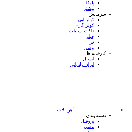
پلیکا
بیشتر
سرمایش
کولر آبی
کولر گازی
داکت اسپیلت
چیلر
فن
بیشتر
کارخانه ها
آبسال
ایران رادیاتور
آهن آلات
دسته بندی
پروفیل
نبشی