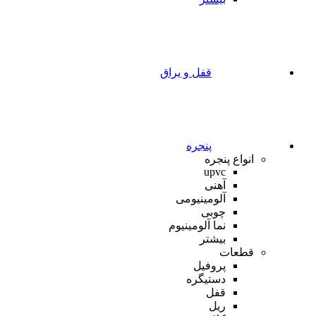
قفل و یراق
پنجره
انواع پنجره
upvc
آهنی
آلومینیومی
چوبی
نما آلومینیوم
بیشتر
قطعات
پروفیل
دستیگره
قفل
ریل