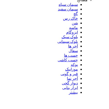
سیمان سیاه
سیمان سفید
گچ
خاک رس
شن
ماسه
ایزوگام
بلوک سبک
بلوک سیمانی
آجر ها
سفال
چسب ها
چسب کاشی
پوکه
موزاییک
قیر و گونی
آجر نما
دیوار گچی
ابزار بنایی
بیشتر