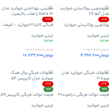
-35%
-20%
روشویی روکابینتی مروارید
فرنگی کاتیا 71مروارید – قیمت
مدل آلفا ۶۷ | قیمت خرید
خرید از نمایندگی – توالت
چینی مروارید
چینی مروارید
روشویی مدل آلفا ۶۷ مروارید +
مروارید خروجی به دیوار – یک
تخفیف ویژه + ارسال
تکه آکس 160
تومان
۶.۲۵۰.۸۰۰
تومان
۲۸.۸۰۲.۵۰۰
تومان
۴.۹۹۷.۷۰۰
تومان
۱۸.۷۳۲.۷۰۰
افزودن به سبد خرید
افزودن به سبد خرید
-38%
-42%
NEW
NEW
قیمت توالت فرنگی دیاموند۶۶
قیمت توالت فرنگی کاپریس۵۴
مروارید | خرید توالت فرنگی
وال هنگ مروارید | قیمت خرید
چینی مروارید
چینی مروارید
یک‌تکه مروارید با آکس ۱۵۵ +
وال هنگ کاپریس۵۴ مروارید با