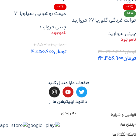
-41%
-92%
قیمت روشویی سیلویا ۷۱
NEW
توالت فرنگی گلوریا ۶۷ مروارید
مروارید | خرید از نمایندگی
چینی مروارید
| قیمت خرید توالت فرنگی
مروارید با گارانتی + تخفیف +
چینی مروارید
مدرن و جدید مروارید + گارانتی
ارسال سریع
+ تخفیف + ارسال
تومان
۶.۸۵۳.۰۶۰
تومان
۴.۰۵۰.۶۰۰
تومان
۲۹۶.۳۴۰.۳۰۰
تومان
۲۳.۴۵۶.۹۰۰
اطلاعات بیشتر
اطلاعات بیشتر
صفحات مارا دنبال کنید
دانلود اپلیکیشن ما از
به زودی
قوانین و شرایط
بندی ها
قوانین کلی
قوانین تبلیغات
ات
دسته بندی ها