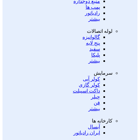
منبع دوجداره
پمپ ها
رادیاتور
بیشتر
لوله اتصالات
گالوانیزه
پنج لایه
سفید
پلیکا
بیشتر
سرمایش
کولر آبی
کولر گازی
داکت اسپیلت
چیلر
فن
بیشتر
کارخانه ها
آبسال
ایران رادیاتور