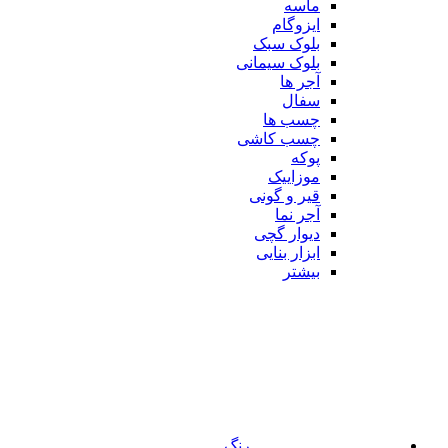
ماسه
ایزوگام
بلوک سبک
بلوک سیمانی
آجر ها
سفال
چسب ها
چسب کاشی
پوکه
موزاییک
قیر و گونی
آجر نما
دیوار گچی
ابزار بنایی
بیشتر
رنگ