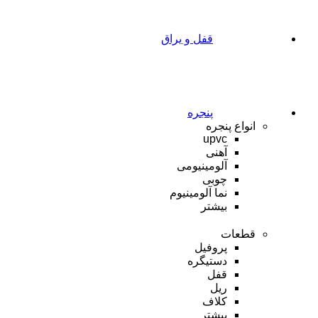
قفل و یراق
پنجره
انواع پنجره
upvc
آهنی
آلومینیومی
چوبی
نما آلومینیوم
بیشتر
قطعات
پروفیل
دستیگره
قفل
ریل
کلاف
بیشتر