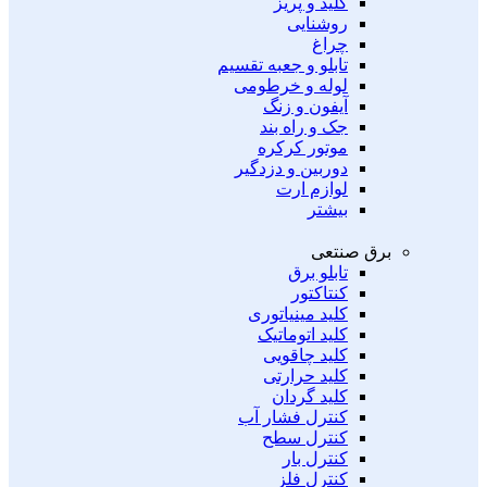
کلید و پریز
روشنایی
چراغ
تابلو و جعبه تقسیم
لوله و خرطومی
آیفون و زنگ
جک و راه بند
موتور کرکره
دوربین و دزدگیر
لوازم ارت
بیشتر
برق صنتعی
تابلو برق
کنتاکتور
کلید مینیاتوری
کلید اتوماتیک
کلید چاقویی
کلید حرارتی
کلید گردان
کنترل فشار آب
کنترل سطح
کنترل بار
کنترل فلز