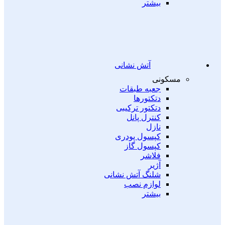
بیشتر
آتش نشانی
مسکونی
جعبه طبقات
دتکتورها
دتکتور ترکیبی
کنترل پانل
نازل
کپسول پودری
کپسول گاز
فلاشر
آژیر
شلنگ آتش نشانی
لوازم نصب
بیشتر