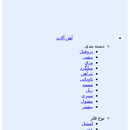
آهن آلات
دسته بندی
پروفیل
نبشی
ورق
میلگرد
تیرآهن
ناودانی
تسمه
ریل
سپری
مفتول
بیشتر
نوع فلز
استیل
مس