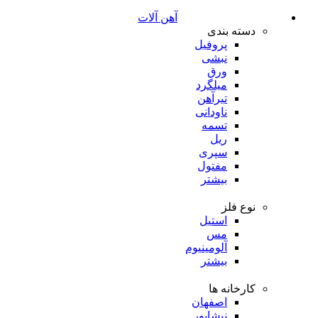
آهن آلات
دسته بندی
پروفیل
نبشی
ورق
میلگرد
تیرآهن
ناودانی
تسمه
ریل
سپری
مفتول
بیشتر
نوع فلز
استیل
مس
آلومینیوم
بیشتر
کارخانه ها
اصفهان
نیشابور