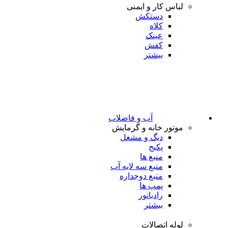
لباس کار و ایمنی
دستکش
کلاه
عینک
کفش
بیشتر
آب و فاضلاب
موتور خانه و گرمایش
دیگ و مشعل
پکیج
منبع ها
منبع سه لایه آب
منبع دوجداره
پمپ ها
رادیاتور
بیشتر
لوله اتصالات