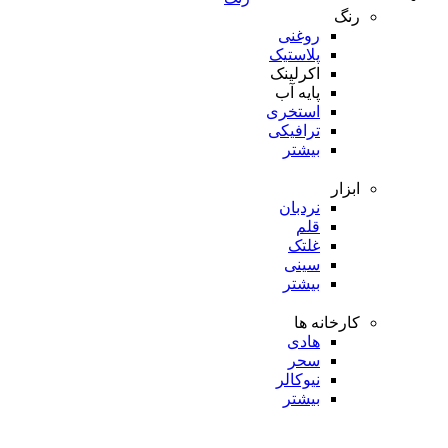
رنگ
روغنی
پلاستیک
اکرلینک
پایه آب
استخری
ترافیکی
بیشتر
ابزار
نردبان
قلم
غلتک
سینی
بیشتر
کارخانه ها
هادی
سحر
نیوکالر
بیشتر