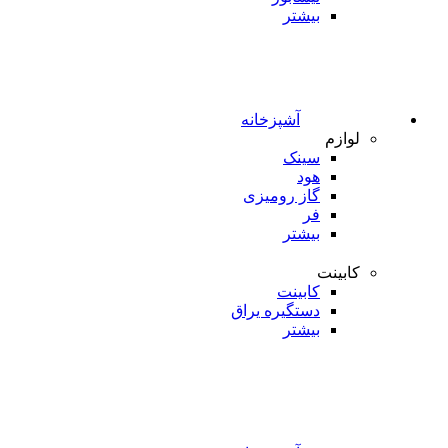
بیشتر
آشپزخانه
لوازم
سینک
هود
گاز رومیزی
فر
بیشتر
کابینت
کابینت
دستگیره یراق
بیشتر