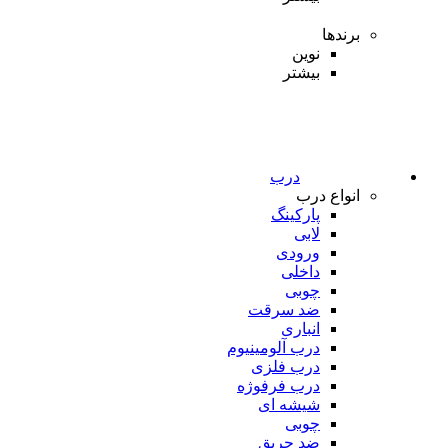
برندها
نوین
بیشتر
درب
انواع درب
پارکینگ
لابی
ورودی
داخلی
چوبی
ضد سرقت
انباری
درب آلومینیوم
درب فلزی
درب فرفوژه
شیشه ای
چوبی
ضد حریق