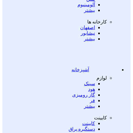
آلومینیوم
بیشتر
کارخانه ها
اصفهان
نیشابور
بیشتر
آشپزخانه
لوازم
سینک
هود
گاز رومیزی
فر
بیشتر
کابینت
کابینت
دستگیره یراق