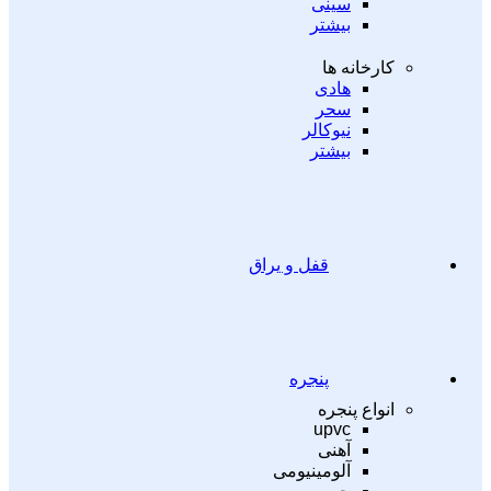
سینی
بیشتر
کارخانه ها
هادی
سحر
نیوکالر
بیشتر
قفل و یراق
پنجره
انواع پنجره
upvc
آهنی
آلومینیومی