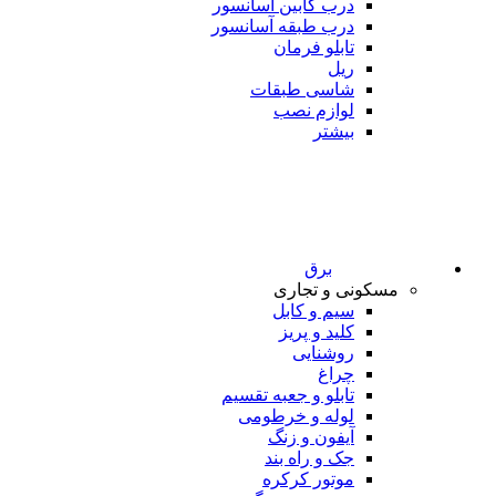
درب کابین آسانسور
درب طبقه آسانسور
تابلو فرمان
ریل
شاسی طبقات
لوازم نصب
بیشتر
برق
مسکونی و تجاری
سیم و کابل
کلید و پریز
روشنایی
چراغ
تابلو و جعبه تقسیم
لوله و خرطومی
آیفون و زنگ
جک و راه بند
موتور کرکره