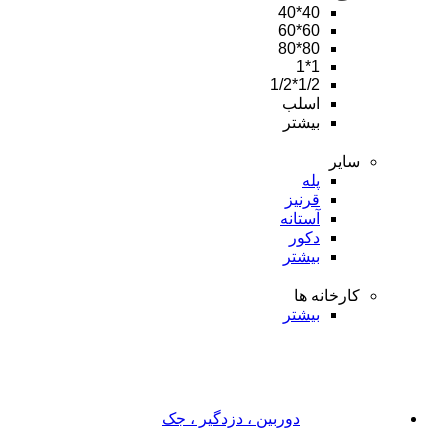
40*40
60*60
80*80
1*1
1/2*1/2
اسلب
بیشتر
سایر
پله
قرنیز
آستانه
دکور
بیشتر
کارخانه ها
بیشتر
دوربین ، دزدگیر ، جک