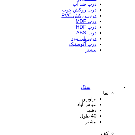
درب ضد آب
درب روکش چوب
درب روکش PVC
درب MDF
درب HDF
درب ABS
درب پلی وود
درب آکوستیک
بیشتر
سنگ
نما
تراورتن
عباس آباد
دهبید
40 طول
بیشتر
کف