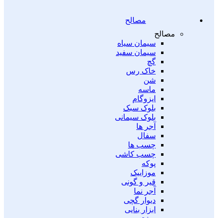
مصالح
مصالح
سیمان سیاه
سیمان سفید
گچ
خاک رس
شن
ماسه
ایزوگام
بلوک سبک
بلوک سیمانی
آجر ها
سفال
چسب ها
چسب کاشی
پوکه
موزاییک
قیر و گونی
آجر نما
دیوار گچی
ابزار بنایی