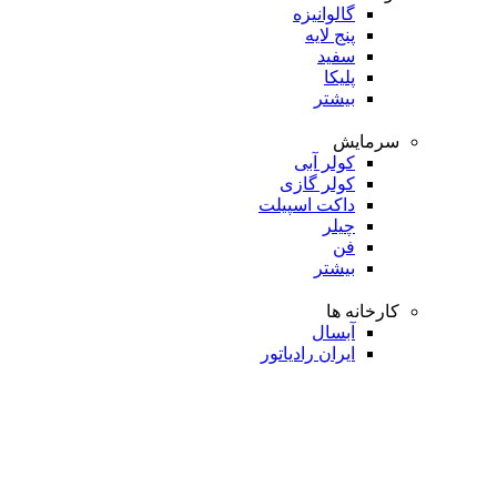
گالوانیزه
پنج لایه
سفید
پلیکا
بیشتر
سرمایش
کولر آبی
کولر گازی
داکت اسپیلت
چیلر
فن
بیشتر
کارخانه ها
آبسال
ایران رادیاتور