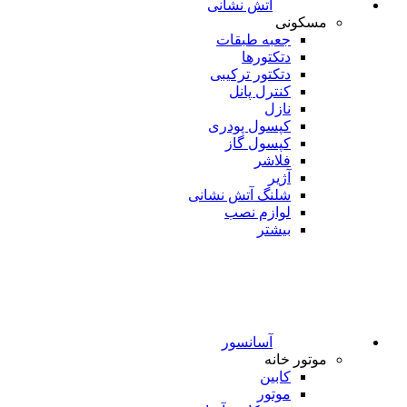
آتش نشانی
مسکونی
جعبه طبقات
دتکتورها
دتکتور ترکیبی
کنترل پانل
نازل
کپسول پودری
کپسول گاز
فلاشر
آژیر
شلنگ آتش نشانی
لوازم نصب
بیشتر
آسانسور
موتور خانه
کابین
موتور