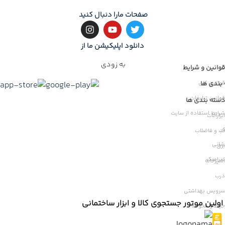
صفحات مارا دنبال کنید
دانلود اپلیکیشن ما از
به زودی
قوانین و شرایط
بندی ها
قوانین کلی
قوانین تبلیغات
ات
دسته بندی ها
شرایط استفاده از سایت
ابزارآلات
ر
آب و فاضلاب
شانی
برق
سرامیک
آشپزخانه
درب
سرویس بهداشتی
اولین موتور جستجوی کالا و ابزار ساختمانی
حیاط و محوطه