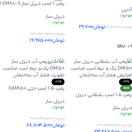
اتصال مقاوم و ایمن برای
پمپ 1 اسب دیزل ساز DM80-S |
آذین
سیستم‌های لوله‌کشی
قیمت خرید الکتروپمپ DM80-
دیزل ساز
S هد 56 متر تکفاز- تقویت
فشار آب ساختمان
تومان
۲۹.۷۰۰
تومان
۴۹.۰۰۰
تومان
۲۳.۱۵۰.۵۰۰
افزودن به سبد خرید
تومان
۱۹.۹۶۵.۰۰۰
SKU:
79
افزودن به سبد خرید
-27%
-42%
پمپ 1.5 اسب جتی DAM150
NEW
پمپ 1.5 اسب بشقابی دیزل
دیزل ساز | قیمت خرید
دیزل ساز
ساز DM150 | قیمت روز خرید
الکتروپمپ هد 60متر – تقویت
دیزل ساز
الکتروپمپ تقویت فشار آب
فشار آب ساختمان – تکفاز
ساختمان – هد 38 متر
3000 دور
تومان
۳۹.۶۴۲.۵۰۰
تومان
۲۸.۸۰۴.۵۰۰
تومان
۳۹.۸۴۰.۵۰۰
تومان
۲۳.۲۸۷.۵۰۰