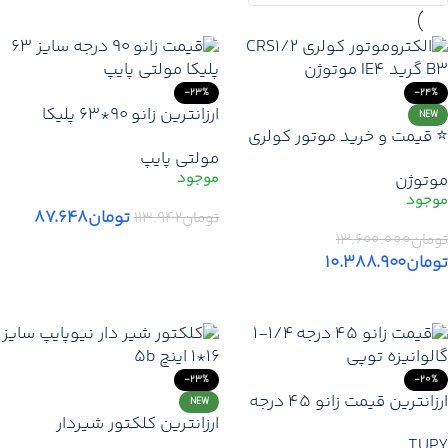
-23%
-24%
ارزانترین زانو 90*63 پلیکا
NEW
⭐ قیمت و خرید موتور کولری
مولتی پایپ | قیمت و خرید زانو
مولتی پایپ
CRS1/2 B3 گرید IE4 موتوژن
90 پلیکا سایز 63 – نمایندگی
موتوژن
اصلی
تهران کرج دماوند + ارسال
فوری
تومان
۸۷.۶۴۸
تومان
۱۱۳.۹۴۲
تومان
۱۳.۶۰۰.۰۰۰
افزودن به سبد خرید
تومان
۱۰.۳۸۸.۹۰۰
افزودن به سبد خرید
-23%
-20%
ارزانترین قیمت زانو 45 درجه
NEW
ارزانترین کلکتور شیردار
1/4-1 گالوانیزه برزیلی برند
TUPY
نیوپایپ سایز 16×1 اینچ مدل 5B
توپی | خرید ارزانترین زانو 45