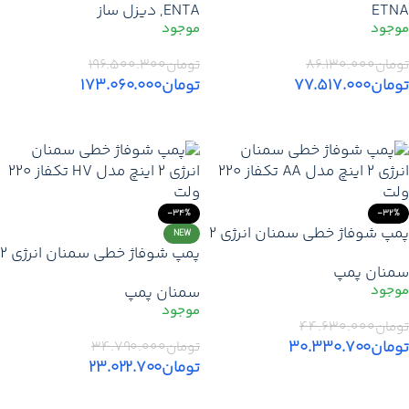
ETNA
ENTA
,
دیزل ساز
اتنا مدل KO7/8-22 | قیمت
روتور خشک اتنا EILR HF +
پمپ ETNA ترک
گارانتی
تومان
۸۶.۱۳۰.۰۰۰
تومان
۱۹۶.۵۰۰.۳۰۰
تومان
۷۷.۵۱۷.۰۰۰
تومان
۱۷۳.۰۶۰.۰۰۰
افزودن به سبد خرید
افزودن به سبد خرید
-34%
-32%
پمپ شوفاژ خطی سمنان انرژی 2
NEW
پمپ شوفاژ خطی سمنان انرژی 2
اینچ مدل AA – سیرکولاسیون
سمنان پمپ
اینچ مدل HV مناسب سیستم
آب گرم
سمنان پمپ
گرمایشی
تومان
۴۴.۶۳۰.۰۰۰
تومان
۳۰.۳۳۰.۷۰۰
تومان
۳۴.۷۹۰.۰۰۰
تومان
۲۳.۰۲۲.۷۰۰
افزودن به سبد خرید
افزودن به سبد خرید