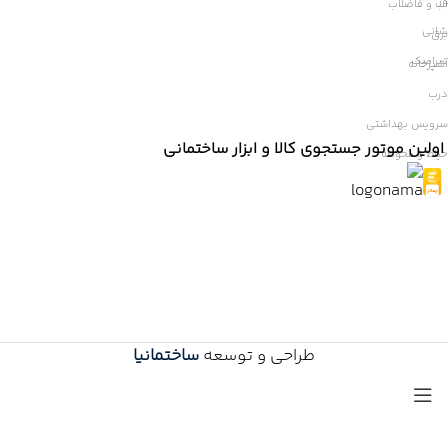
ر
آب و فاضلاب
شانی
برق
سرامیک
آشپزخانه
درب
سرویس بهداشتی
اولین موتور جستجوی کالا و ابزار ساختمانی
حیاط و محوطه
طراحی و توسعه
ساختمانیا