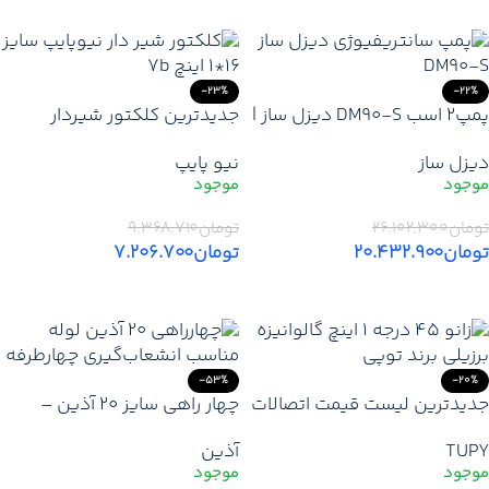
-23%
-22%
پمپ2 اسب DM90-S دیزل ساز |
جدیدترین کلکتور شیردار
قیمت خرید الکتروپمپ
نیوپایپ سایز 16×1 اینچ مدل 7B
دیزل ساز
نیو پایپ
سانتریفیوژی DM90-S – هد
| قیمت خرید کلکتور نیوپایپ +
75 متر
نمایندگی تهران کرج دماوند
تومان
۲۶.۱۰۲.۳۰۰
تومان
۹.۳۶۸.۷۱۰
تومان
۲۰.۴۳۲.۹۰۰
تومان
۷.۲۰۶.۷۰۰
افزودن به سبد خرید
افزودن به سبد خرید
-53%
-20%
جدیدترین لیست قیمت اتصالات
چهار راهی سایز 20 آذین –
برزیلی زانو 45 درجه 1 اینچ
اتصالات با کیفیت برای
TUPY
آذین
گالوانیزه برزیلی برند توپی |
پروژه‌های ساختمانی
خرید زانو 45 درجه 1 اینچ TUPY