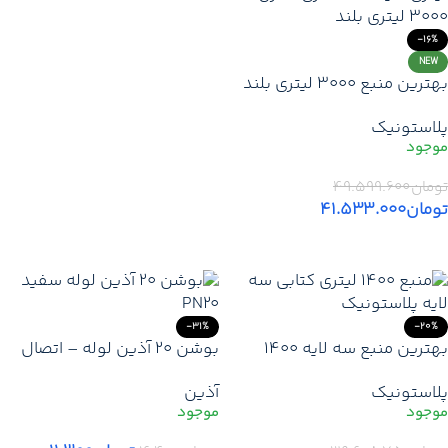
-16%
NEW
بهترین منبع 3000 لیتری بلند
سه‌لایه عمودی پلاستونیک |
پلاستونیک
لیست قیمت پلاستونیک مخزن
آب 3000 لیتری بلند نمایندگی
تهران کرج دماوند
تومان
۴۹.۵۹۹.۶۰۰
تومان
۴۱.۵۳۳.۰۰۰
افزودن به سبد خرید
-31%
-20%
بهترین منبع سه لایه 1400
بوشن ۲۰ آذین لوله – اتصال
لیتری کتابی پلاستونیک | قیمت
سریع، مطمئن و ماندگار در
پلاستونیک
آذین
خرید ارزانترین مخزن 1400
سیستم‌های لوله‌کشی آب
لیتری پلاستونیک با تخفیف در
تهران کرج دماوند