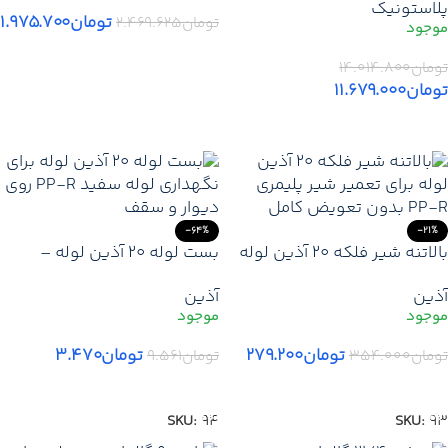
پلاستونیک
خرید مخزن آب 500 لیتری
برزیلی توپی + گارانتی
تومان
۱.۹۷۵.۷۰۰
تومان
۲.۴۶۹.۶۲۵
پلاستونیک – نمایندگی تهران
افزودن به سبد خرید
کرج
تومان
۱۴.۰۱۴.۸۰۰
تومان
۱۱.۶۷۹.۰۰۰
افزودن به سبد خرید
-64%
-21%
بالاتنه شیر فلکه ۲۰ آذین لوله
بست لوله ۲۰ آذین لوله –
– قطعه یدکی اصلی برای احیای
نگهدارنده مقاوم لوله سفید
آذین
آذین
عملکرد شیر فلکه PPR
روی دیوار و سقف
تومان
۲۷۹.۲۰۰
تومان
۳.۴۷۰
تومان
۳۵۴.۰۰۰
تومان
۹.۵۶۱
افزودن به سبد خرید
افزودن به سبد خرید
SKU:
94
SKU:
93