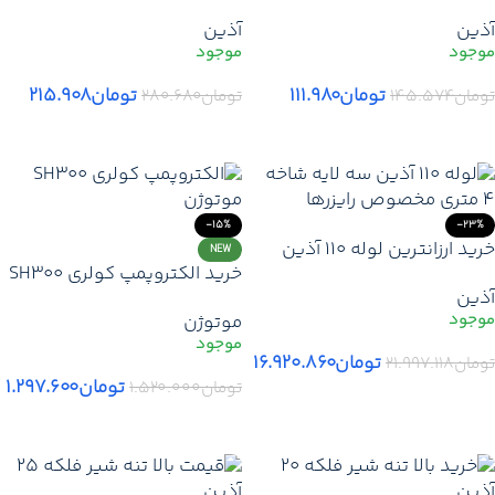
آذین | قیمت آداپتور فلنج
آذین | قیمت آداپتور فلنج
آذین
آذین
پلیمری 75 آذین + ارسال فوری
پلیمری 90 آذین + ارسال فوری
تومان
۱۱۱.۹۸۰
تومان
۲۱۵.۹۰۸
تومان
۱۴۵.۵۷۴
تومان
۲۸۰.۶۸۰
افزودن به سبد خرید
افزودن به سبد خرید
-15%
-23%
خرید ارزانترین لوله 110 آذین
NEW
خرید الکتروپمپ کولری SH300
سه لایه (شاخه 4 متری) | قیمت
آذین
موتوژن | پمپ کولر آبی سیم
لوله 110 آذین 3 لایه + ارسال
موتوژن
مسی
سریع + گارانتی
تومان
۱۶.۹۲۰.۸۶۰
تومان
۲۱.۹۹۷.۱۱۸
تومان
۱.۲۹۷.۶۰۰
تومان
۱.۵۲۰.۰۰۰
افزودن به سبد خرید
افزودن به سبد خرید