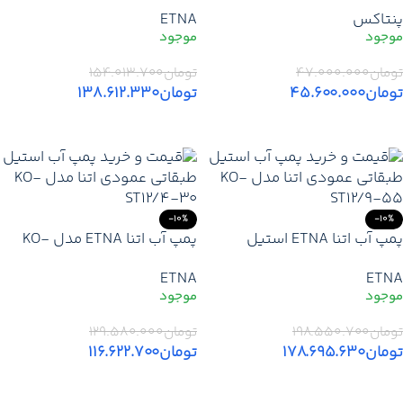
دو پروانه مدل CBT210/01
ST16/4-40 استیل طبقاتی |
پنتاکس
ETNA
قیمت و خرید پمپ 5.4 اسب
اتنا KO-ST16/4-40
تومان
۴۷.۰۰۰.۰۰۰
تومان
۱۵۴.۰۱۳.۷۰۰
تومان
۴۵.۶۰۰.۰۰۰
تومان
۱۳۸.۶۱۲.۳۳۰
افزودن به سبد خرید
افزودن به سبد خرید
-10%
-10%
پمپ آب اتنا ETNA استیل
پمپ آب اتنا ETNA مدل KO-
طبقاتی عمودی مدل KO-
ST12/4-30 | قیمت خرید پمپ
ETNA
ETNA
ST12/9-55 | قیمت پمپ 7.4
4 اسب ETNA + قیمت عمده +
اسب ETNA
ارسال فوری
تومان
۱۹۸.۵۵۰.۷۰۰
تومان
۱۲۹.۵۸۰.۰۰۰
تومان
۱۷۸.۶۹۵.۶۳۰
تومان
۱۱۶.۶۲۲.۷۰۰
افزودن به سبد خرید
افزودن به سبد خرید