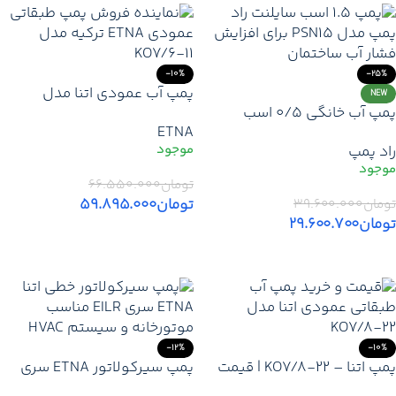
-10%
-25%
پمپ آب عمودی اتنا مدل
NEW
پمپ آب خانگی ۰/۵ اسب
KO7/6-11 | قیمت پمپ طبقاتی
ETNA
بی‌صدا ضدآب استیل راد پمپ –
1.5 اسب ETNA ترک + با گارانتی
راد پمپ
مدل 3SS03 | سایلنت
اصلی و ارسال فوری
تومان
۶۶.۵۵۰.۰۰۰
تومان
۵۹.۸۹۵.۰۰۰
تومان
۳۹.۶۰۰.۰۰۰
تومان
۲۹.۶۰۰.۷۰۰
افزودن به سبد خرید
افزودن به سبد خرید
-12%
-10%
پمپ اتنا – KO7/8-22 | قیمت
پمپ سیرکولاتور ETNA سری
خرید پمپ آب طبقاتی عمودی
EILR | قیمت خرید پمپ خطی