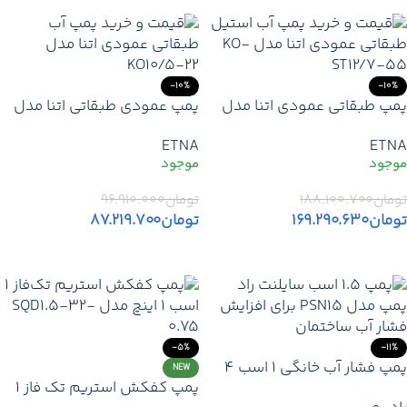
-10%
-10%
پمپ طبقاتی عمودی اتنا مدل
پمپ عمودی طبقاتی اتنا مدل
KO-ST12/7-55 | خرید و قیمت
KO7/9-30 | قیمت پمپ آب 3
ETNA
ETNA
پمپ 7.4 اسب ETNA
اسب ETNA ترک + خرید از وارد
کننده + ارسال فوری
تومان
۱۸۸.۱۰۰.۷۰۰
تومان
۹۶.۹۱۰.۰۰۰
تومان
۱۶۹.۲۹۰.۶۳۰
تومان
۸۷.۲۱۹.۷۰۰
افزودن به سبد خرید
افزودن به سبد خرید
-5%
-11%
پمپ فشار آب خانگی ۱ اسب ۴
NEW
پمپ کفکش استریم تک فاز 1
پروانه استیل بی‌صدا ضدآب راد