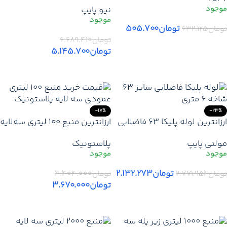
نیو پایپ
| قیمت خرید بهترین کلکتور
درجه 1/4-1 TUPY با گارانتی +
نیوپایپ + نمایندگی تهران کرج
تخفیف + ارسال به کرج همدان
تومان
۵۰۵.۷۰۰
تومان
۶۳۲.۱۲۵
دماوند
شیراز
تومان
۶.۶۸۹.۴۱۰
افزودن به سبد خرید
تومان
۵.۱۴۵.۷۰۰
افزودن به سبد خرید
-17%
-23%
ارزانترین لوله پلیکا 63 فاضلابی
ارزانترین منبع 100 لیتری سه‌لایه
شاخه 6 متری مولتی پایپ |
عمودی پلاستونیک | لیست
مولتی پایپ
پلاستونیک
قمیت خرید لوله پلیکا فاضلاب
قیمت پلاستونیک مخزن آب 100
سایز 63 نمایندگی تهران کرج
لیتری نمایندگی تهران کرج
دماوند
دماوند
تومان
۲.۱۳۲.۲۷۳
تومان
۲.۷۷۱.۹۵۴
تومان
۴.۴۰۴.۰۰۰
تومان
۳.۶۷۰.۰۰۰
افزودن به سبد خرید
افزودن به سبد خرید