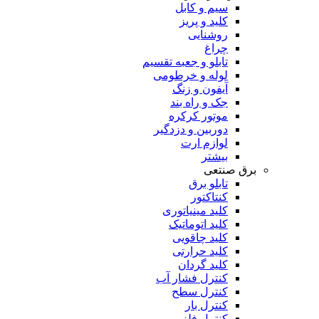
سیم و کابل
کلید و پریز
روشنایی
چراغ
تابلو و جعبه تقسیم
لوله و خرطومی
آیفون و زنگ
جک و راه بند
موتور کرکره
دوربین و دزدگیر
لوازم ارت
بیشتر
برق صنتعی
تابلو برق
کنتاکتور
کلید مینیاتوری
کلید اتوماتیک
کلید چاقویی
کلید حرارتی
کلید گردان
کنترل فشار آب
کنترل سطح
کنترل بار
کنترل فلز