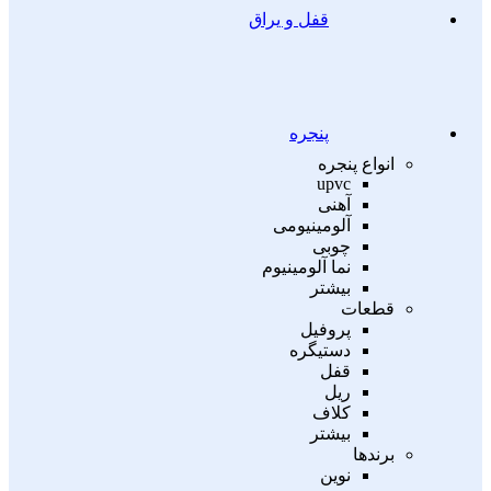
قفل و یراق
پنجره
انواع پنجره
upvc
آهنی
آلومینیومی
چوبی
نما آلومینیوم
بیشتر
قطعات
پروفیل
دستیگره
قفل
ریل
کلاف
بیشتر
برندها
نوین