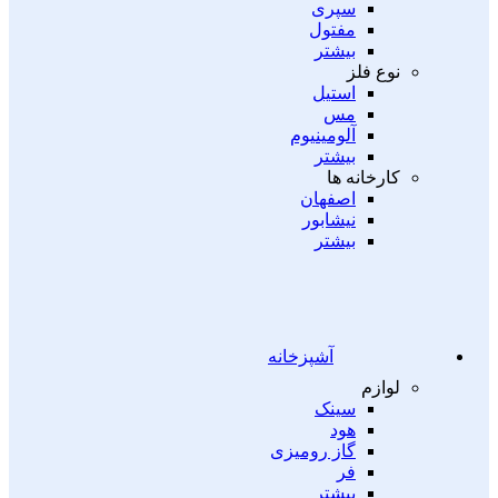
سپری
مفتول
بیشتر
نوع فلز
استیل
مس
آلومینیوم
بیشتر
کارخانه ها
اصفهان
نیشابور
بیشتر
آشپزخانه
لوازم
سینک
هود
گاز رومیزی
فر
بیشتر