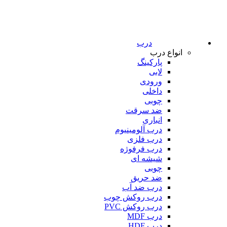
درب
انواع درب
پارکینگ
لابی
ورودی
داخلی
چوبی
ضد سرقت
انباری
درب آلومینیوم
درب فلزی
درب فرفوژه
شیشه ای
چوبی
ضد حریق
درب ضد آب
درب روکش چوب
درب روکش PVC
درب MDF
درب HDF