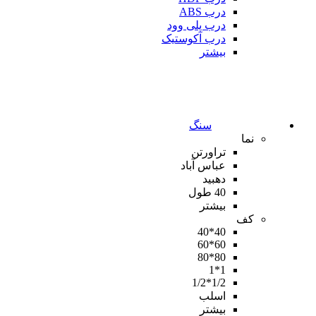
درب ABS
درب پلی وود
درب آکوستیک
بیشتر
سنگ
نما
تراورتن
عباس آباد
دهبید
40 طول
بیشتر
کف
40*40
60*60
80*80
1*1
1/2*1/2
اسلب
بیشتر