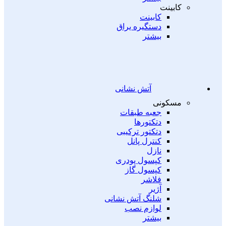
کابینت
کابینت
دستگیره یراق
بیشتر
آتش نشانی
مسکونی
جعبه طبقات
دتکتورها
دتکتور ترکیبی
کنترل پانل
نازل
کپسول پودری
کپسول گاز
فلاشر
آژیر
شلنگ آتش نشانی
لوازم نصب
بیشتر