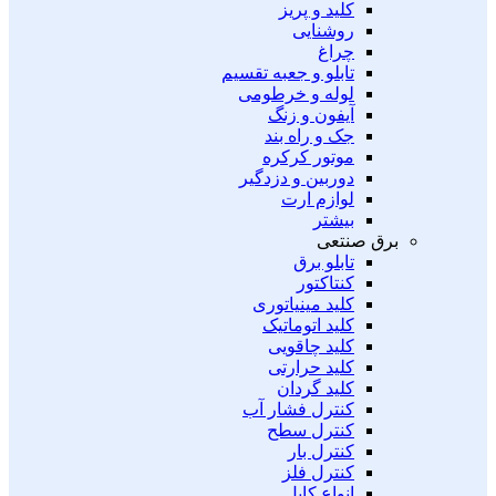
کلید و پریز
روشنایی
چراغ
تابلو و جعبه تقسیم
لوله و خرطومی
آیفون و زنگ
جک و راه بند
موتور کرکره
دوربین و دزدگیر
لوازم ارت
بیشتر
برق صنتعی
تابلو برق
کنتاکتور
کلید مینیاتوری
کلید اتوماتیک
کلید چاقویی
کلید حرارتی
کلید گردان
کنترل فشار آب
کنترل سطح
کنترل بار
کنترل فلز
انواع کابل