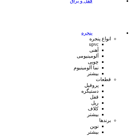
قفل و یراق
پنجره
انواع پنجره
upvc
آهنی
آلومینیومی
چوبی
نما آلومینیوم
بیشتر
قطعات
پروفیل
دستیگره
قفل
ریل
کلاف
بیشتر
برندها
نوین
بیشتر