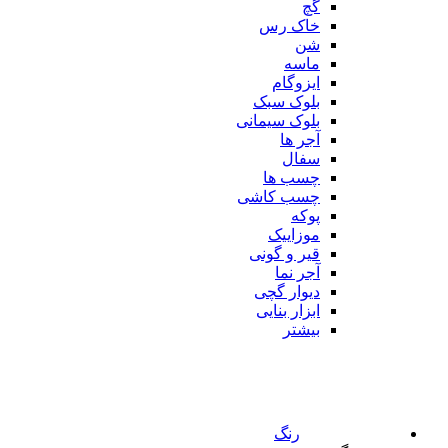
گچ
خاک رس
شن
ماسه
ایزوگام
بلوک سبک
بلوک سیمانی
آجر ها
سفال
چسب ها
چسب کاشی
پوکه
موزاییک
قیر و گونی
آجر نما
دیوار گچی
ابزار بنایی
بیشتر
رنگ