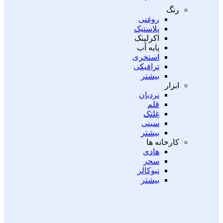
رنگ
روغنی
پلاستیک
اکرلینک
پایه آب
استخری
ترافیکی
بیشتر
ابزار
نردبان
قلم
غلتک
سینی
بیشتر
کارخانه ها
هادی
سحر
نیوکالر
بیشتر