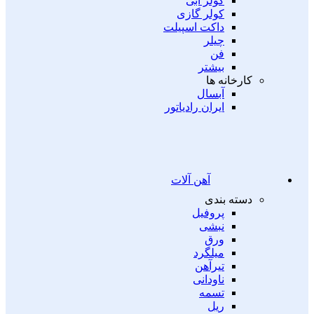
کولر آبی
کولر گازی
داکت اسپیلت
چیلر
فن
بیشتر
کارخانه ها
آبسال
ایران رادیاتور
آهن آلات
دسته بندی
پروفیل
نبشی
ورق
میلگرد
تیرآهن
ناودانی
تسمه
ریل