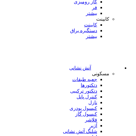
گاز رومیزی
فر
بیشتر
کابینت
کابینت
دستگیره یراق
بیشتر
آتش نشانی
مسکونی
جعبه طبقات
دتکتورها
دتکتور ترکیبی
کنترل پانل
نازل
کپسول پودری
کپسول گاز
فلاشر
آژیر
شلنگ آتش نشانی