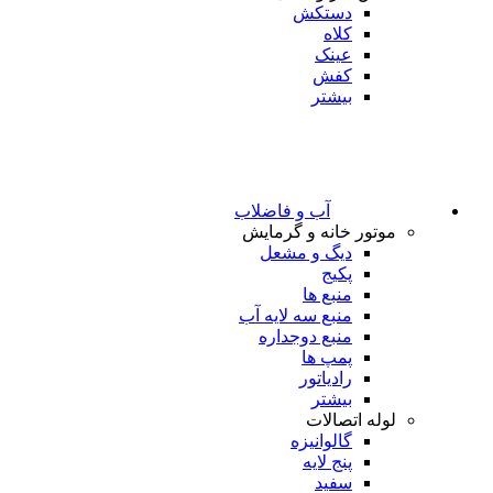
دستکش
کلاه
عینک
کفش
بیشتر
آب و فاضلاب
موتور خانه و گرمایش
دیگ و مشعل
پکیج
منبع ها
منبع سه لایه آب
منبع دوجداره
پمپ ها
رادیاتور
بیشتر
لوله اتصالات
گالوانیزه
پنج لایه
سفید