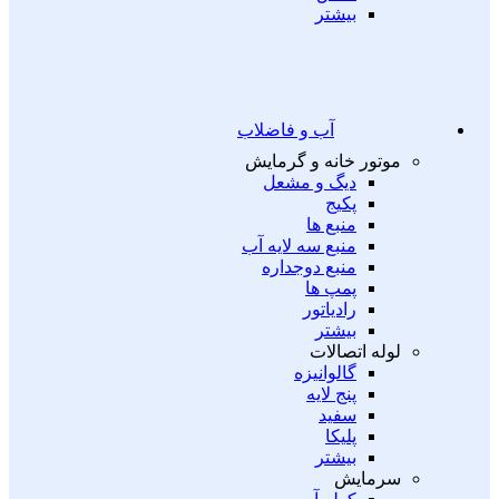
بیشتر
آب و فاضلاب
موتور خانه و گرمایش
دیگ و مشعل
پکیج
منبع ها
منبع سه لایه آب
منبع دوجداره
پمپ ها
رادیاتور
بیشتر
لوله اتصالات
گالوانیزه
پنج لایه
سفید
پلیکا
بیشتر
سرمایش