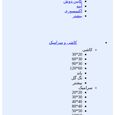
کابین دوش
آینه
اکسسوری
بیشتر
کاشی و سرامیک
کاشی
20*30
30*60
30*90
60*120
باند
تگ گل
بیشتر
سرامیک
20*20
30*30
40*40
40*80
50*50