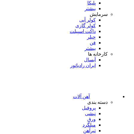
پلیکا
بیشتر
سرمایش
کولر آبی
کولر گازی
داکت اسپیلت
چیلر
فن
بیشتر
کارخانه ها
آبسال
ایران رادیاتور
آهن آلات
دسته بندی
پروفیل
نبشی
ورق
میلگرد
تیرآهن