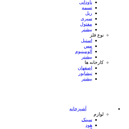
ناودانی
تسمه
ریل
سپری
مفتول
بیشتر
نوع فلز
استیل
مس
آلومینیوم
بیشتر
کارخانه ها
اصفهان
نیشابور
بیشتر
آشپزخانه
لوازم
سینک
هود