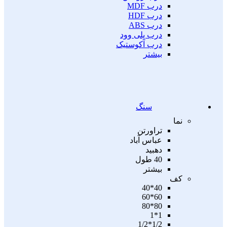
درب MDF
درب HDF
درب ABS
درب پلی وود
درب آکوستیک
بیشتر
سنگ
نما
تراورتن
عباس آباد
دهبید
40 طول
بیشتر
کف
40*40
60*60
80*80
1*1
1/2*1/2