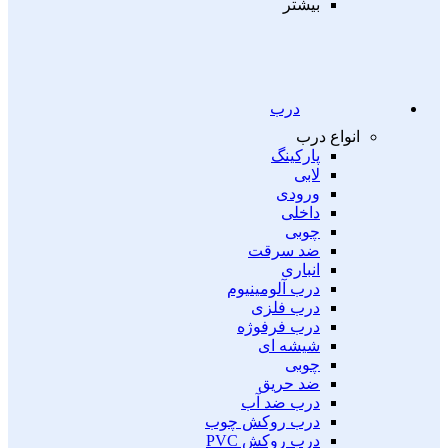
بیشتر
درب
انواع درب
پارکینگ
لابی
ورودی
داخلی
چوبی
ضد سرقت
انباری
درب آلومینیوم
درب فلزی
درب فرفوژه
شیشه ای
چوبی
ضد حریق
درب ضد آب
درب روکش چوب
درب روکش PVC