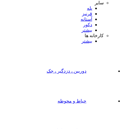
سایر
پله
قرنیز
آستانه
دکور
بیشتر
کارخانه ها
بیشتر
دوربین ، دزدگیر ، جک
حیاط و محوطه