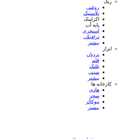
رنگ
روغنی
پلاستیک
اکرلینک
پایه آب
استخری
ترافیکی
بیشتر
ابزار
نردبان
قلم
غلتک
سینی
بیشتر
کارخانه ها
هادی
سحر
نیوکالر
بیشتر