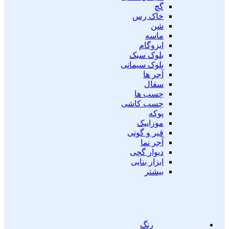
گچ
خاک رس
شن
ماسه
ایزوگام
بلوک سبک
بلوک سیمانی
آجر ها
سفال
چسب ها
چسب کاشی
پوکه
موزاییک
قیر و گونی
آجر نما
دیوار گچی
ابزار بنایی
بیشتر
رنگ