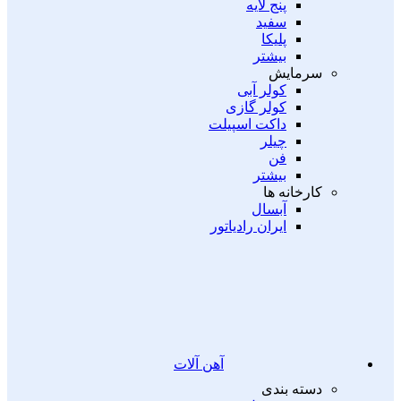
پنج لایه
سفید
پلیکا
بیشتر
سرمایش
کولر آبی
کولر گازی
داکت اسپیلت
چیلر
فن
بیشتر
کارخانه ها
آبسال
ایران رادیاتور
آهن آلات
دسته بندی