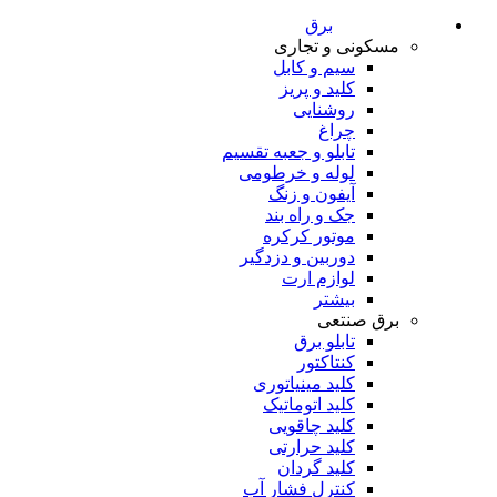
برق
مسکونی و تجاری
سیم و کابل
کلید و پریز
روشنایی
چراغ
تابلو و جعبه تقسیم
لوله و خرطومی
آیفون و زنگ
جک و راه بند
موتور کرکره
دوربین و دزدگیر
لوازم ارت
بیشتر
برق صنتعی
تابلو برق
کنتاکتور
کلید مینیاتوری
کلید اتوماتیک
کلید چاقویی
کلید حرارتی
کلید گردان
کنترل فشار آب