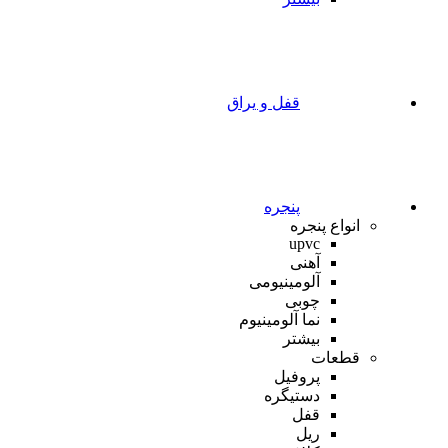
قفل و یراق
پنجره
انواع پنجره
upvc
آهنی
آلومینیومی
چوبی
نما آلومینیوم
بیشتر
قطعات
پروفیل
دستیگره
قفل
ریل