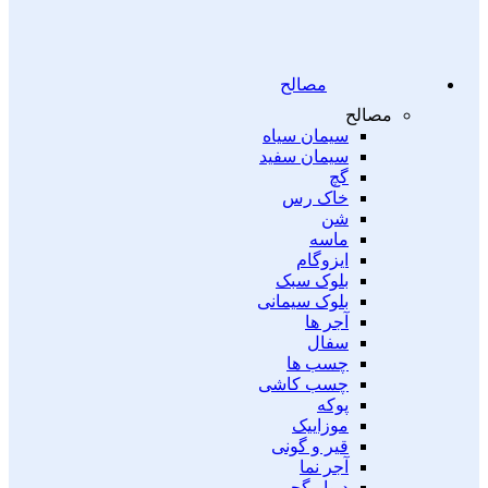
مصالح
مصالح
سیمان سیاه
سیمان سفید
گچ
خاک رس
شن
ماسه
ایزوگام
بلوک سبک
بلوک سیمانی
آجر ها
سفال
چسب ها
چسب کاشی
پوکه
موزاییک
قیر و گونی
آجر نما
دیوار گچی