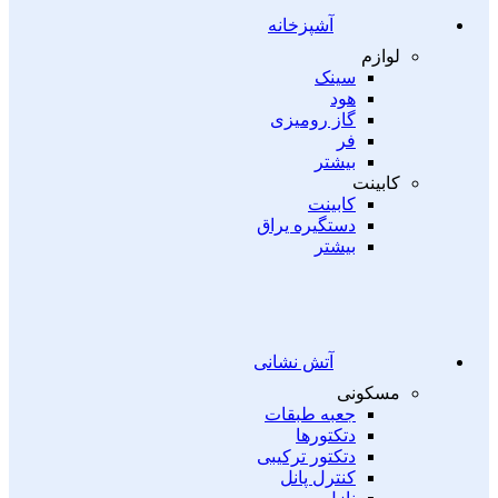
آشپزخانه
لوازم
سینک
هود
گاز رومیزی
فر
بیشتر
کابینت
کابینت
دستگیره یراق
بیشتر
آتش نشانی
مسکونی
جعبه طبقات
دتکتورها
دتکتور ترکیبی
کنترل پانل