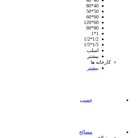
40*40
40*80
50*50
60*60
60*120
80*80
1*1
1/2*1/2
1/5*1/5
اسلب
بیشتر
کارخانه ها
بیشتر
چسب
مصالح
مصالح