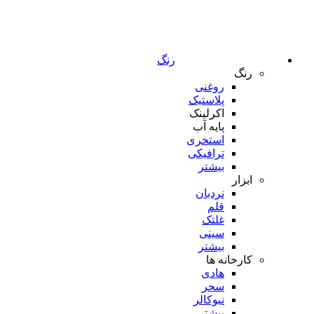
رنگ
رنگ
روغنی
پلاستیک
اکرلینک
پایه آب
استخری
ترافیکی
بیشتر
ابزار
نردبان
قلم
غلتک
سینی
بیشتر
کارخانه ها
هادی
سحر
نیوکالر
بیشتر