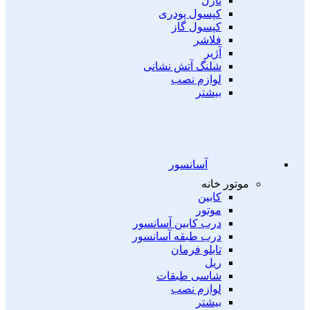
نازل
کپسول پودری
کپسول گاز
فلاشر
آژیر
شلنگ آتش نشانی
لوازم نصب
بیشتر
آسانسور
موتور خانه
کابین
موتور
درب کابین آسانسور
درب طبقه آسانسور
تابلو فرمان
ریل
شاسی طبقات
لوازم نصب
بیشتر