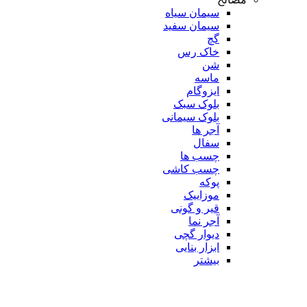
سیمان سیاه
سیمان سفید
گچ
خاک رس
شن
ماسه
ایزوگام
بلوک سبک
بلوک سیمانی
آجر ها
سفال
چسب ها
چسب کاشی
پوکه
موزاییک
قیر و گونی
آجر نما
دیوار گچی
ابزار بنایی
بیشتر