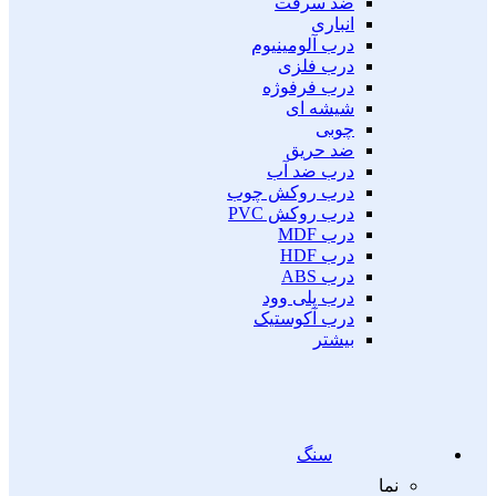
ضد سرقت
انباری
درب آلومینیوم
درب فلزی
درب فرفوژه
شیشه ای
چوبی
ضد حریق
درب ضد آب
درب روکش چوب
درب روکش PVC
درب MDF
درب HDF
درب ABS
درب پلی وود
درب آکوستیک
بیشتر
سنگ
نما