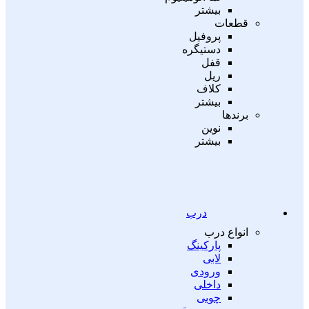
بیشتر
قطعات
پروفیل
دستیگره
قفل
ریل
کلاف
بیشتر
برندها
نوین
بیشتر
درب
انواع درب
پارکینگ
لابی
ورودی
داخلی
چوبی