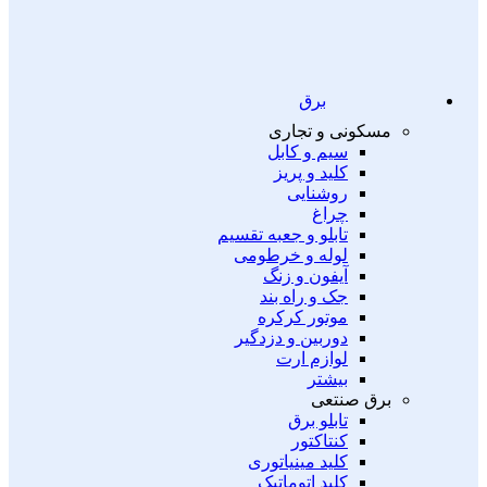
برق
مسکونی و تجاری
سیم و کابل
کلید و پریز
روشنایی
چراغ
تابلو و جعبه تقسیم
لوله و خرطومی
آیفون و زنگ
جک و راه بند
موتور کرکره
دوربین و دزدگیر
لوازم ارت
بیشتر
برق صنتعی
تابلو برق
کنتاکتور
کلید مینیاتوری
کلید اتوماتیک