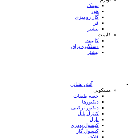
سینک
هود
گاز رومیزی
فر
بیشتر
کابینت
کابینت
دستگیره یراق
بیشتر
آتش نشانی
مسکونی
جعبه طبقات
دتکتورها
دتکتور ترکیبی
کنترل پانل
نازل
کپسول پودری
کپسول گاز
فلاشر