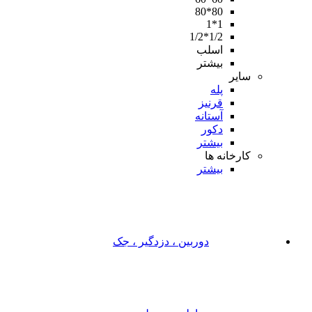
80*80
1*1
1/2*1/2
اسلب
بیشتر
سایر
پله
قرنیز
آستانه
دکور
بیشتر
کارخانه ها
بیشتر
دوربین ، دزدگیر ، جک