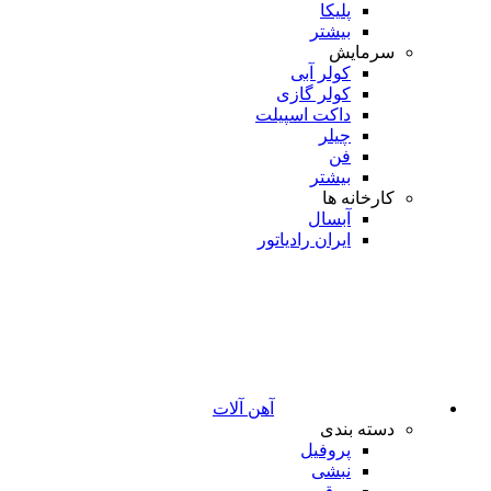
پلیکا
بیشتر
سرمایش
کولر آبی
کولر گازی
داکت اسپیلت
چیلر
فن
بیشتر
کارخانه ها
آبسال
ایران رادیاتور
آهن آلات
دسته بندی
پروفیل
نبشی