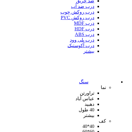
ضد حریق
درب ضد آب
درب روکش چوب
درب روکش PVC
درب MDF
درب HDF
درب ABS
درب پلی وود
درب آکوستیک
بیشتر
سنگ
نما
تراورتن
عباس آباد
دهبید
40 طول
بیشتر
کف
40*40
60*60