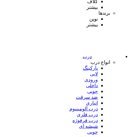
کلاف
بیشتر
برندها
نوین
بیشتر
درب
انواع درب
پارکینگ
لابی
ورودی
داخلی
چوبی
ضد سرقت
انباری
درب آلومینیوم
درب فلزی
درب فرفوژه
شیشه ای
چوبی