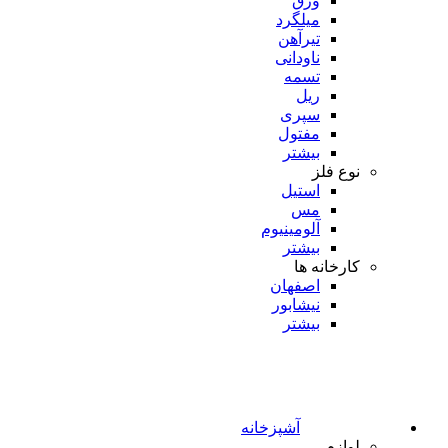
ورق
میلگرد
تیرآهن
ناودانی
تسمه
ریل
سپری
مفتول
بیشتر
نوع فلز
استیل
مس
آلومینیوم
بیشتر
کارخانه ها
اصفهان
نیشابور
بیشتر
آشپزخانه
لوازم