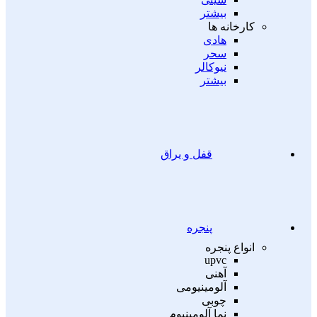
بیشتر
کارخانه ها
هادی
سحر
نیوکالر
بیشتر
قفل و یراق
پنجره
انواع پنجره
upvc
آهنی
آلومینیومی
چوبی
نما آلومینیوم