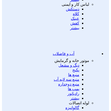
لباس کار و ایمنی
دستکش
کلاه
عینک
کفش
بیشتر
آب و فاضلاب
موتور خانه و گرمایش
دیگ و مشعل
پکیج
منبع ها
منبع سه لایه آب
منبع دوجداره
پمپ ها
رادیاتور
بیشتر
لوله اتصالات
گالوانیزه