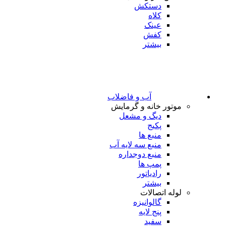
دستکش
کلاه
عینک
کفش
بیشتر
آب و فاضلاب
موتور خانه و گرمایش
دیگ و مشعل
پکیج
منبع ها
منبع سه لایه آب
منبع دوجداره
پمپ ها
رادیاتور
بیشتر
لوله اتصالات
گالوانیزه
پنج لایه
سفید