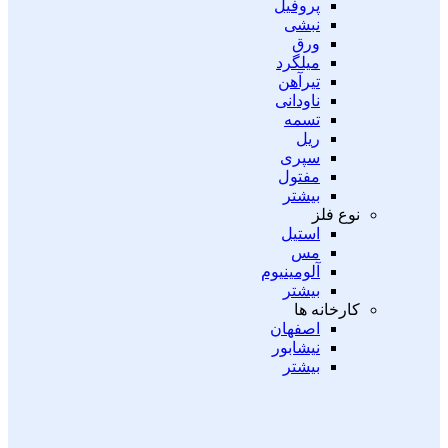
پروفیل
نبشی
ورق
میلگرد
تیرآهن
ناودانی
تسمه
ریل
سپری
مفتول
بیشتر
نوع فلز
استیل
مس
آلومینیوم
بیشتر
کارخانه ها
اصفهان
نیشابور
بیشتر