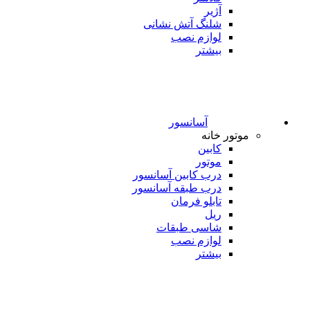
آژیر
شلنگ آتش نشانی
لوازم نصب
بیشتر
آسانسور
موتور خانه
کابین
موتور
درب کابین آسانسور
درب طبقه آسانسور
تابلو فرمان
ریل
شاسی طبقات
لوازم نصب
بیشتر