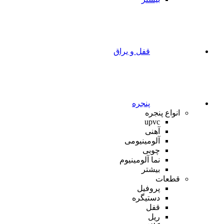
قفل و یراق
پنجره
انواع پنجره
upvc
آهنی
آلومینیومی
چوبی
نما آلومینیوم
بیشتر
قطعات
پروفیل
دستیگره
قفل
ریل