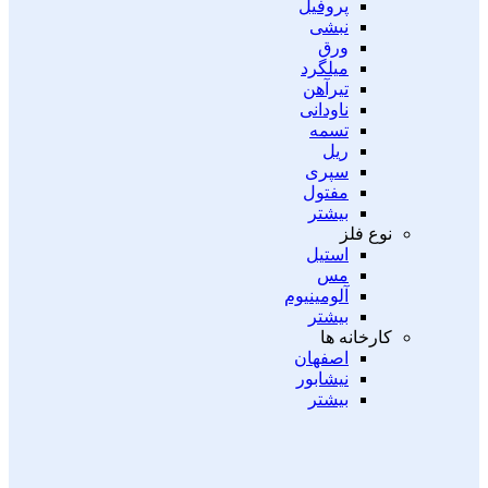
پروفیل
نبشی
ورق
میلگرد
تیرآهن
ناودانی
تسمه
ریل
سپری
مفتول
بیشتر
نوع فلز
استیل
مس
آلومینیوم
بیشتر
کارخانه ها
اصفهان
نیشابور
بیشتر