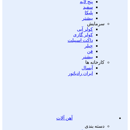
پنج لایه
سفید
پلیکا
بیشتر
سرمایش
کولر آبی
کولر گازی
داکت اسپیلت
چیلر
فن
بیشتر
کارخانه ها
آبسال
ایران رادیاتور
آهن آلات
دسته بندی