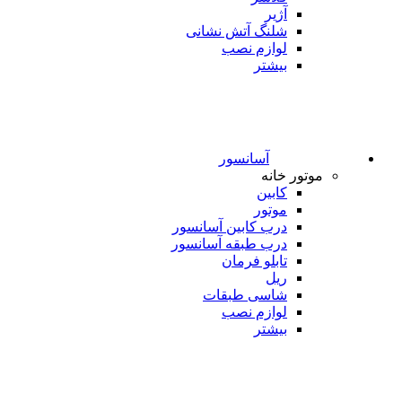
آژیر
شلنگ آتش نشانی
لوازم نصب
بیشتر
آسانسور
موتور خانه
کابین
موتور
درب کابین آسانسور
درب طبقه آسانسور
تابلو فرمان
ریل
شاسی طبقات
لوازم نصب
بیشتر