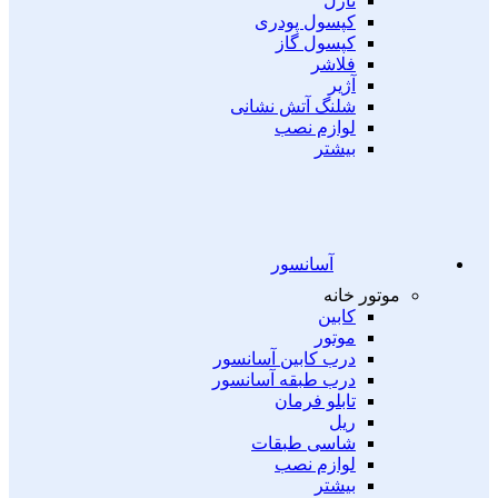
نازل
کپسول پودری
کپسول گاز
فلاشر
آژیر
شلنگ آتش نشانی
لوازم نصب
بیشتر
آسانسور
موتور خانه
کابین
موتور
درب کابین آسانسور
درب طبقه آسانسور
تابلو فرمان
ریل
شاسی طبقات
لوازم نصب
بیشتر