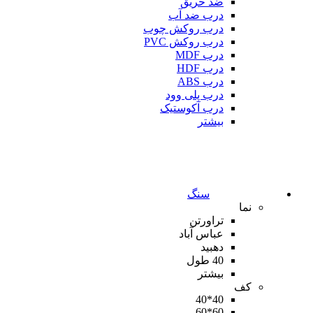
ضد حریق
درب ضد آب
درب روکش چوب
درب روکش PVC
درب MDF
درب HDF
درب ABS
درب پلی وود
درب آکوستیک
بیشتر
سنگ
نما
تراورتن
عباس آباد
دهبید
40 طول
بیشتر
کف
40*40
60*60