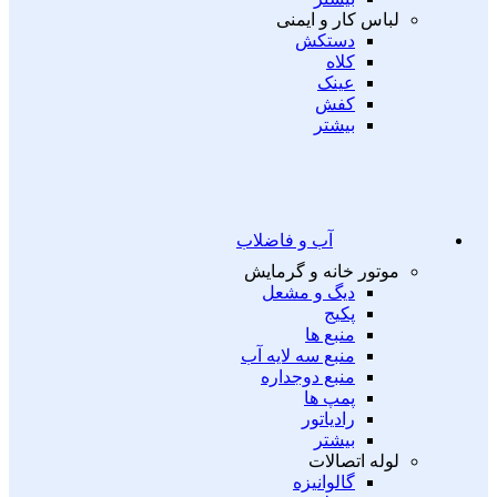
لباس کار و ایمنی
دستکش
کلاه
عینک
کفش
بیشتر
آب و فاضلاب
موتور خانه و گرمایش
دیگ و مشعل
پکیج
منبع ها
منبع سه لایه آب
منبع دوجداره
پمپ ها
رادیاتور
بیشتر
لوله اتصالات
گالوانیزه