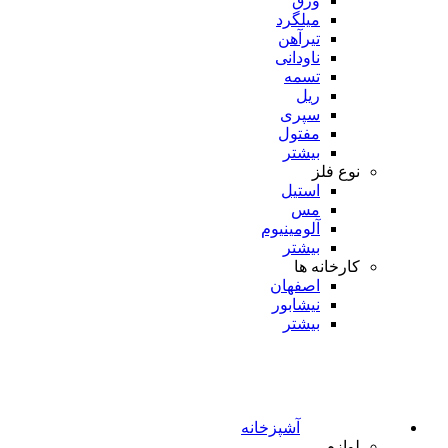
ورق
میلگرد
تیرآهن
ناودانی
تسمه
ریل
سپری
مفتول
بیشتر
نوع فلز
استیل
مس
آلومینیوم
بیشتر
کارخانه ها
اصفهان
نیشابور
بیشتر
آشپزخانه
لوازم