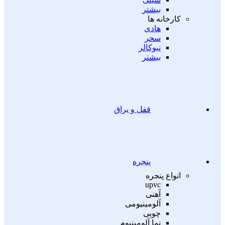
بیشتر
کارخانه ها
هادی
سحر
نیوکالر
بیشتر
قفل و یراق
پنجره
انواع پنجره
upvc
آهنی
آلومینیومی
چوبی
نما آلومینیوم