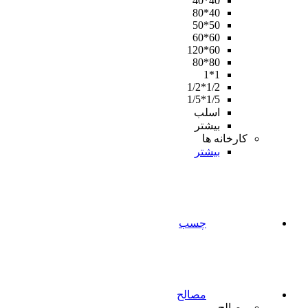
40*40
40*80
50*50
60*60
60*120
80*80
1*1
1/2*1/2
1/5*1/5
اسلب
بیشتر
کارخانه ها
بیشتر
چسب
مصالح
مصالح