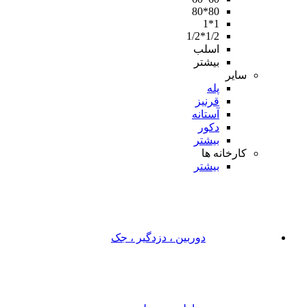
80*80
1*1
1/2*1/2
اسلب
بیشتر
سایر
پله
قرنیز
آستانه
دکور
بیشتر
کارخانه ها
بیشتر
دوربین ، دزدگیر ، جک