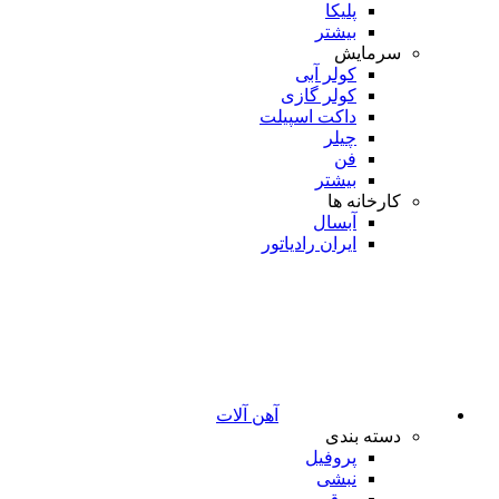
پلیکا
بیشتر
سرمایش
کولر آبی
کولر گازی
داکت اسپیلت
چیلر
فن
بیشتر
کارخانه ها
آبسال
ایران رادیاتور
آهن آلات
دسته بندی
پروفیل
نبشی