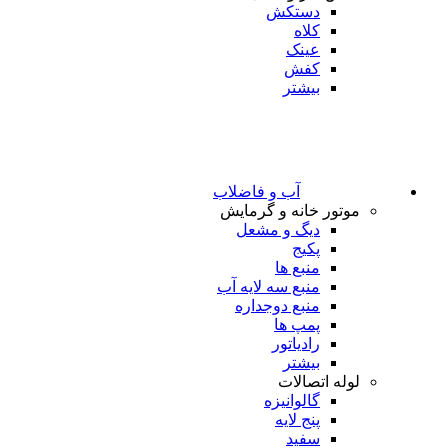
دستکش
کلاه
عینک
کفش
بیشتر
آب و فاضلاب
موتور خانه و گرمایش
دیگ و مشعل
پکیج
منبع ها
منبع سه لایه آب
منبع دوجداره
پمپ ها
رادیاتور
بیشتر
لوله اتصالات
گالوانیزه
پنج لایه
سفید