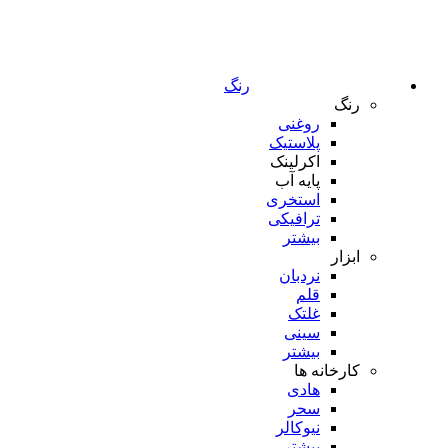
رنگ
رنگ
روغنی
پلاستیک
اکرلینک
پایه آب
استخری
ترافیکی
بیشتر
ابزار
نردبان
قلم
غلتک
سینی
بیشتر
کارخانه ها
هادی
سحر
نیوکالر
بیشتر