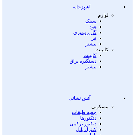
آشپزخانه
لوازم
سینک
هود
گاز رومیزی
فر
بیشتر
کابینت
کابینت
دستگیره یراق
بیشتر
آتش نشانی
مسکونی
جعبه طبقات
دتکتورها
دتکتور ترکیبی
کنترل پانل