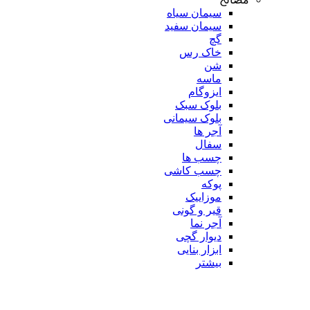
سیمان سیاه
سیمان سفید
گچ
خاک رس
شن
ماسه
ایزوگام
بلوک سبک
بلوک سیمانی
آجر ها
سفال
چسب ها
چسب کاشی
پوکه
موزاییک
قیر و گونی
آجر نما
دیوار گچی
ابزار بنایی
بیشتر