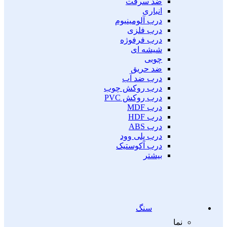
ضد سرقت
انباری
درب آلومینیوم
درب فلزی
درب فرفوژه
شیشه ای
چوبی
ضد حریق
درب ضد آب
درب روکش چوب
درب روکش PVC
درب MDF
درب HDF
درب ABS
درب پلی وود
درب آکوستیک
بیشتر
سنگ
نما