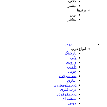
کلاف
بیشتر
برندها
نوین
بیشتر
درب
انواع درب
پارکینگ
لابی
ورودی
داخلی
چوبی
ضد سرقت
انباری
درب آلومینیوم
درب فلزی
درب فرفوژه
شیشه ای
چوبی