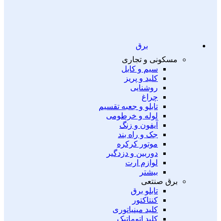
برق
مسکونی و تجاری
سیم و کابل
کلید و پریز
روشنایی
چراغ
تابلو و جعبه تقسیم
لوله و خرطومی
آیفون و زنگ
جک و راه بند
موتور کرکره
دوربین و دزدگیر
لوازم ارت
بیشتر
برق صنتعی
تابلو برق
کنتاکتور
کلید مینیاتوری
کلید اتوماتیک