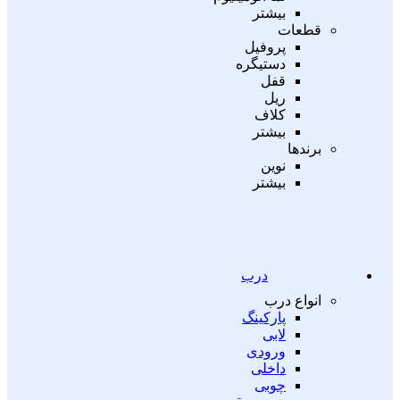
بیشتر
قطعات
پروفیل
دستیگره
قفل
ریل
کلاف
بیشتر
برندها
نوین
بیشتر
درب
انواع درب
پارکینگ
لابی
ورودی
داخلی
چوبی