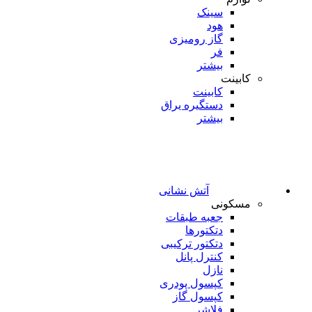
سینک
هود
گاز رومیزی
فر
بیشتر
کابینت
کابینت
دستگیره یراق
بیشتر
آتش نشانی
مسکونی
جعبه طبقات
دتکتورها
دتکتور ترکیبی
کنترل پانل
نازل
کپسول پودری
کپسول گاز
فلاشر