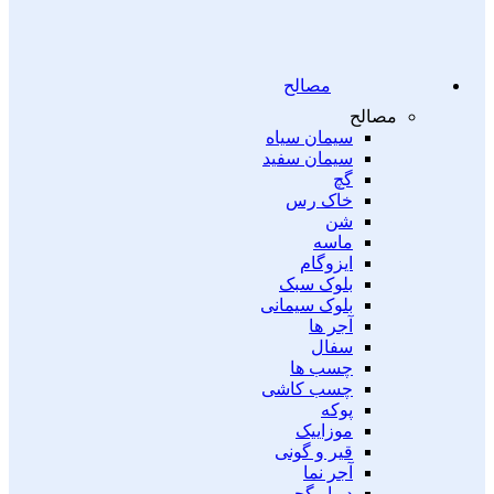
مصالح
مصالح
سیمان سیاه
سیمان سفید
گچ
خاک رس
شن
ماسه
ایزوگام
بلوک سبک
بلوک سیمانی
آجر ها
سفال
چسب ها
چسب کاشی
پوکه
موزاییک
قیر و گونی
آجر نما
دیوار گچی