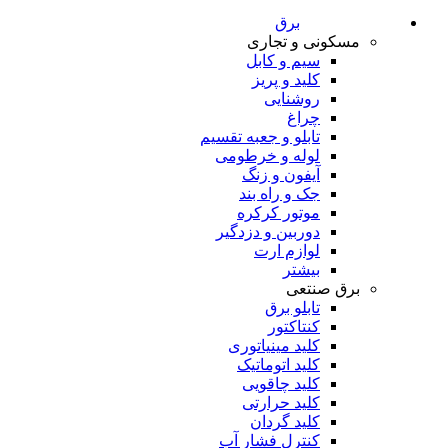
برق
مسکونی و تجاری
سیم و کابل
کلید و پریز
روشنایی
چراغ
تابلو و جعبه تقسیم
لوله و خرطومی
آیفون و زنگ
جک و راه بند
موتور کرکره
دوربین و دزدگیر
لوازم ارت
بیشتر
برق صنتعی
تابلو برق
کنتاکتور
کلید مینیاتوری
کلید اتوماتیک
کلید چاقویی
کلید حرارتی
کلید گردان
کنترل فشار آب