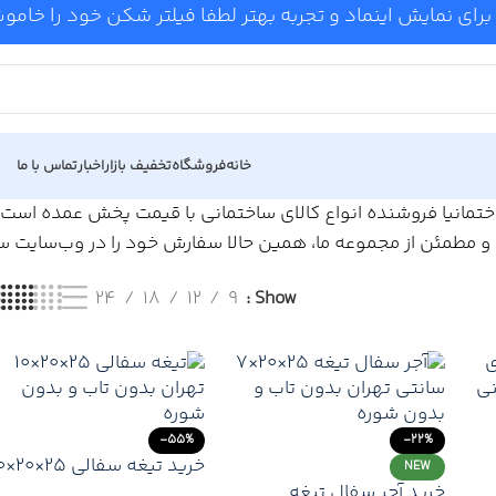
برای نمایش اینماد و تجربه بهتر لطفا فیلتر شکن خود را خام
خانه
فروشگاه
تخفیف بازار
اخبار
تماس با ما
اختمانیا فروشنده انواع کالای ساختمانی با قیمت پخش عمده است. با
و مطمئن از مجموعه ما، همین حالا سفارش خود را در وب‌سایت ساخ
24
18
12
9
Show
-55%
-22%
خرید تیغه
NEW
قیمت
تهران | قیمت روز + حمل و
خرید آجر سفال تیغه