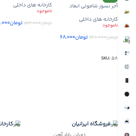
کارخانه های داخلی
روز آجر سفالی سوراخ‌دار ب
آجر نسوز شاموتی ابعاد
دیوارچینی – تهران/کرج
7×31 مناسب نمای ساختمان
کارخانه های داخلی
– مقاوم در برابر حرارت،
تومان
۰.۰۰۰
تومان
۱۵۳.۰۰۰
فرسایش و ضربه – 1 کارتن
اطلاعات بیشتر
تومان
۶۸.۰۰۰
تومان
۹۴۰.۰۰۰
اطلاعات بیشتر
SKU:
58
فروشگاه ایرانیان
کارخانه
تهران بازار آهن