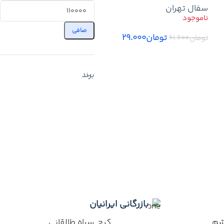
سفال تهران
مناسب تیغه‌چینی دیوار
داخلی – تهران/کرج
صافی
تومان
۲۹.۰۰۰
تومان
۶۱.۶۰۰
اطلاعات بیشتر
برند
بازرگانی ایرانیان
اشم
کرج سراه طالقانی