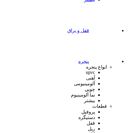
قفل و یراق
پنجره
انواع پنجره
upvc
آهنی
آلومینیومی
چوبی
نما آلومینیوم
بیشتر
قطعات
پروفیل
دستیگره
قفل
ریل