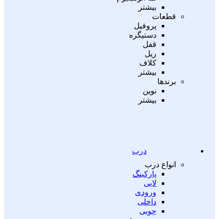
بیشتر
قطعات
پروفیل
دستیگره
قفل
ریل
کلاف
بیشتر
برندها
نوین
بیشتر
درب
انواع درب
پارکینگ
لابی
ورودی
داخلی
چوبی