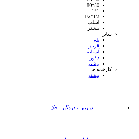
80*80
1*1
1/2*1/2
اسلب
بیشتر
سایر
پله
قرنیز
آستانه
دکور
بیشتر
کارخانه ها
بیشتر
دوربین ، دزدگیر ، جک