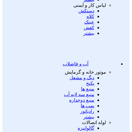
لباس کار و ایمنی
دستکش
کلاه
عینک
کفش
بیشتر
آب و فاضلاب
موتور خانه و گرمایش
دیگ و مشعل
پکیج
منبع ها
منبع سه لایه آب
منبع دوجداره
پمپ ها
رادیاتور
بیشتر
لوله اتصالات
گالوانیزه