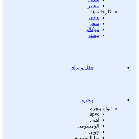
بیشتر
کارخانه ها
هادی
سحر
نیوکالر
بیشتر
قفل و یراق
پنجره
انواع پنجره
upvc
آهنی
آلومینیومی
چوبی
نما آلومینیوم