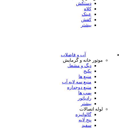
دستکش
کلاه
عینک
کفش
بیشتر
آب و فاضلاب
موتور خانه و گرمایش
دیگ و مشعل
پکیج
منبع ها
منبع سه لایه آب
منبع دوجداره
پمپ ها
رادیاتور
بیشتر
لوله اتصالات
گالوانیزه
پنج لایه
سفید