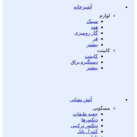
آشپزخانه
لوازم
سینک
هود
گاز رومیزی
فر
بیشتر
کابینت
کابینت
دستگیره یراق
بیشتر
آتش نشانی
مسکونی
جعبه طبقات
دتکتورها
دتکتور ترکیبی
کنترل پانل