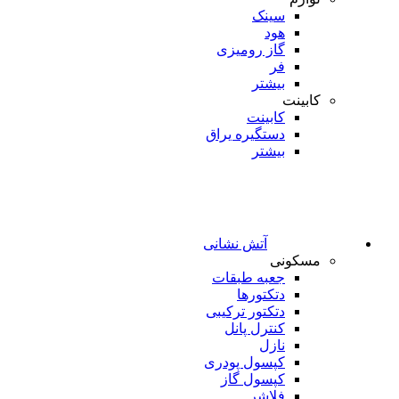
سینک
هود
گاز رومیزی
فر
بیشتر
کابینت
کابینت
دستگیره یراق
بیشتر
آتش نشانی
مسکونی
جعبه طبقات
دتکتورها
دتکتور ترکیبی
کنترل پانل
نازل
کپسول پودری
کپسول گاز
فلاشر