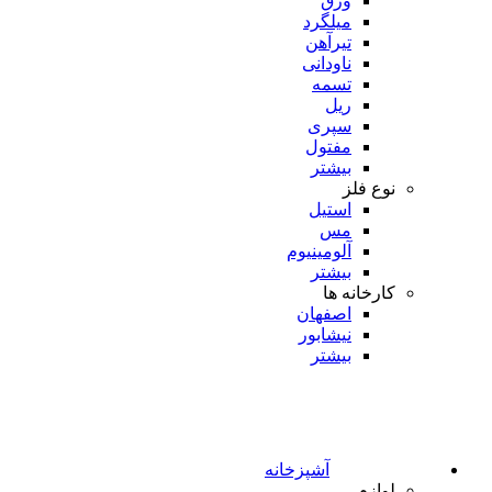
ورق
میلگرد
تیرآهن
ناودانی
تسمه
ریل
سپری
مفتول
بیشتر
نوع فلز
استیل
مس
آلومینیوم
بیشتر
کارخانه ها
اصفهان
نیشابور
بیشتر
آشپزخانه
لوازم