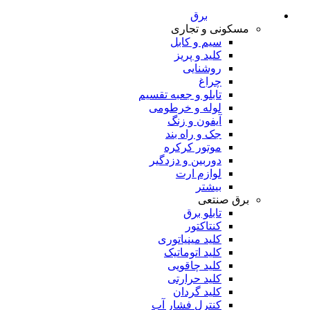
برق
مسکونی و تجاری
سیم و کابل
کلید و پریز
روشنایی
چراغ
تابلو و جعبه تقسیم
لوله و خرطومی
آیفون و زنگ
جک و راه بند
موتور کرکره
دوربین و دزدگیر
لوازم ارت
بیشتر
برق صنتعی
تابلو برق
کنتاکتور
کلید مینیاتوری
کلید اتوماتیک
کلید چاقویی
کلید حرارتی
کلید گردان
کنترل فشار آب