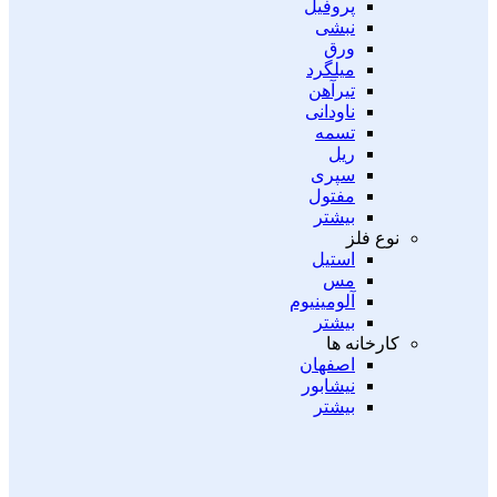
پروفیل
نبشی
ورق
میلگرد
تیرآهن
ناودانی
تسمه
ریل
سپری
مفتول
بیشتر
نوع فلز
استیل
مس
آلومینیوم
بیشتر
کارخانه ها
اصفهان
نیشابور
بیشتر