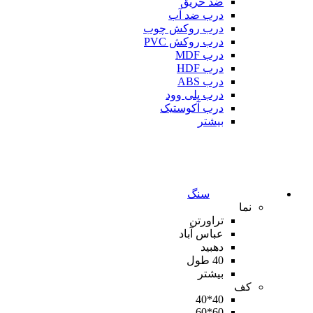
ضد حریق
درب ضد آب
درب روکش چوب
درب روکش PVC
درب MDF
درب HDF
درب ABS
درب پلی وود
درب آکوستیک
بیشتر
سنگ
نما
تراورتن
عباس آباد
دهبید
40 طول
بیشتر
کف
40*40
60*60