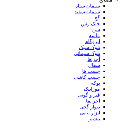
سیمان سیاه
سیمان سفید
گچ
خاک رس
شن
ماسه
ایزوگام
بلوک سبک
بلوک سیمانی
آجر ها
سفال
چسب ها
چسب کاشی
پوکه
موزاییک
قیر و گونی
آجر نما
دیوار گچی
ابزار بنایی
بیشتر