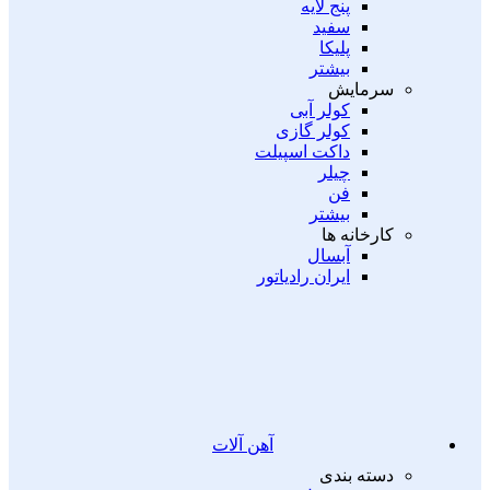
پنج لایه
سفید
پلیکا
بیشتر
سرمایش
کولر آبی
کولر گازی
داکت اسپیلت
چیلر
فن
بیشتر
کارخانه ها
آبسال
ایران رادیاتور
آهن آلات
دسته بندی