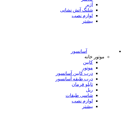
آژیر
شلنگ آتش نشانی
لوازم نصب
بیشتر
آسانسور
موتور خانه
کابین
موتور
درب کابین آسانسور
درب طبقه آسانسور
تابلو فرمان
ریل
شاسی طبقات
لوازم نصب
بیشتر