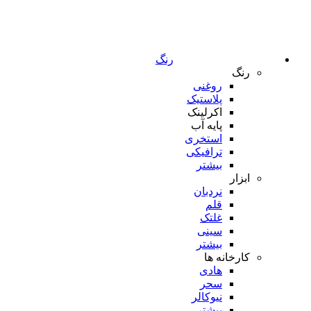
رنگ
رنگ
روغنی
پلاستیک
اکرلینک
پایه آب
استخری
ترافیکی
بیشتر
ابزار
نردبان
قلم
غلتک
سینی
بیشتر
کارخانه ها
هادی
سحر
نیوکالر
بیشتر