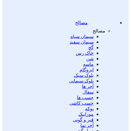
مصالح
مصالح
سیمان سیاه
سیمان سفید
گچ
خاک رس
شن
ماسه
ایزوگام
بلوک سبک
بلوک سیمانی
آجر ها
سفال
چسب ها
چسب کاشی
پوکه
موزاییک
قیر و گونی
آجر نما
دیوار گچی