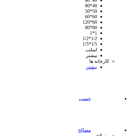
40*40
40*80
50*50
60*60
60*120
80*80
1*1
1/2*1/2
1/5*1/5
اسلب
بیشتر
کارخانه ها
بیشتر
چسب
مصالح
مصالح