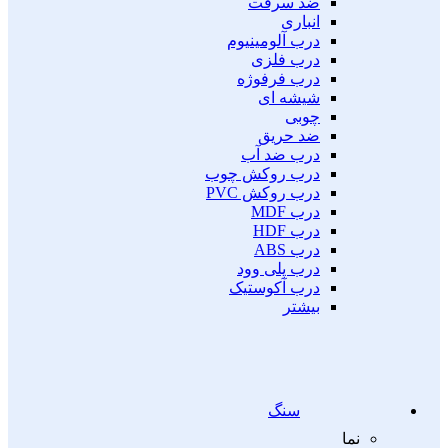
ضد سرقت
انباری
درب آلومینیوم
درب فلزی
درب فرفوژه
شیشه ای
چوبی
ضد حریق
درب ضد آب
درب روکش چوب
درب روکش PVC
درب MDF
درب HDF
درب ABS
درب پلی وود
درب آکوستیک
بیشتر
سنگ
نما