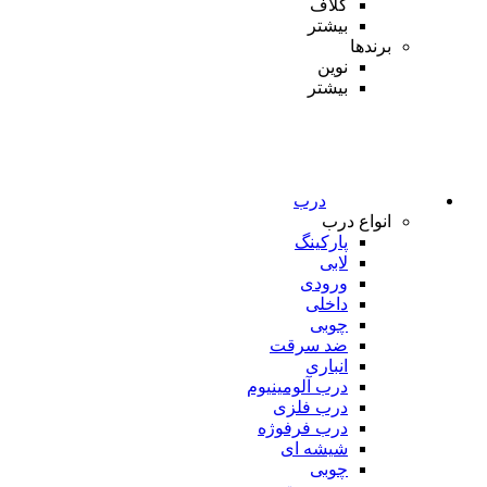
کلاف
بیشتر
برندها
نوین
بیشتر
درب
انواع درب
پارکینگ
لابی
ورودی
داخلی
چوبی
ضد سرقت
انباری
درب آلومینیوم
درب فلزی
درب فرفوژه
شیشه ای
چوبی