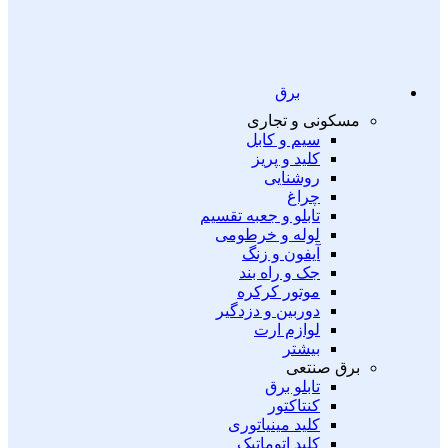
برق
مسکونی و تجاری
سیم و کابل
کلید و پریز
روشنایی
چراغ
تابلو و جعبه تقسیم
لوله و خرطومی
آیفون و زنگ
جک و راه بند
موتور کرکره
دوربین و دزدگیر
لوازم ارت
بیشتر
برق صنتعی
تابلو برق
کنتاکتور
کلید مینیاتوری
کلید اتوماتیک