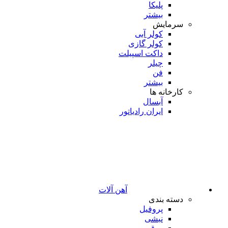
پلیکا
بیشتر
سرمایش
کولر آبی
کولر گازی
داکت اسپیلت
چیلر
فن
بیشتر
کارخانه ها
آبسال
ایران رادیاتور
آهن آلات
دسته بندی
پروفیل
نبشی