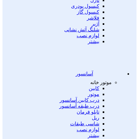
نازل
کپسول پودری
کپسول گاز
فلاشر
آژیر
شلنگ آتش نشانی
لوازم نصب
بیشتر
آسانسور
موتور خانه
کابین
موتور
درب کابین آسانسور
درب طبقه آسانسور
تابلو فرمان
ریل
شاسی طبقات
لوازم نصب
بیشتر