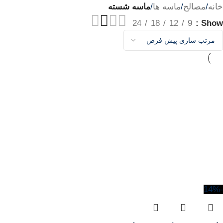
خانه
/
مصالح
/
ماسه ها
/
ماسه شسته
24
18
12
9
Show
-14%