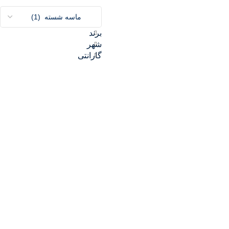
برند
شهر
گارانتی