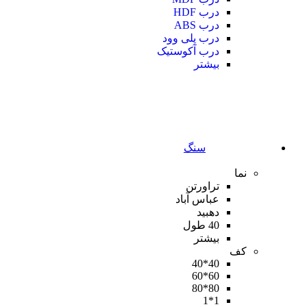
درب HDF
درب ABS
درب پلی وود
درب آکوستیک
بیشتر
سنگ
نما
تراورتن
عباس آباد
دهبید
40 طول
بیشتر
کف
40*40
60*60
80*80
1*1