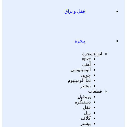
قفل و یراق
پنجره
انواع پنجره
upvc
آهنی
آلومینیومی
چوبی
نما آلومینیوم
بیشتر
قطعات
پروفیل
دستیگره
قفل
ریل
کلاف
بیشتر