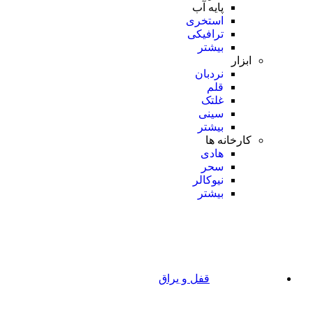
پایه آب
استخری
ترافیکی
بیشتر
ابزار
نردبان
قلم
غلتک
سینی
بیشتر
کارخانه ها
هادی
سحر
نیوکالر
بیشتر
قفل و یراق