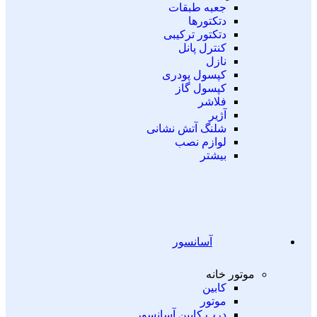
جعبه طبقات
دتکتورها
دتکتور ترکیبی
کنترل پانل
نازل
کپسول پودری
کپسول گاز
فلاشر
آژیر
شلنگ آتش نشانی
لوازم نصب
بیشتر
آسانسور
موتور خانه
کابین
موتور
درب کابین آسانسور