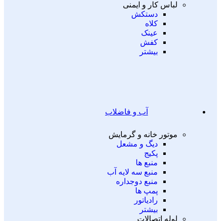
لباس کار و ایمنی
دستکش
کلاه
عینک
کفش
بیشتر
آب و فاضلاب
موتور خانه و گرمایش
دیگ و مشعل
پکیج
منبع ها
منبع سه لایه آب
منبع دوجداره
پمپ ها
رادیاتور
بیشتر
لوله اتصالات