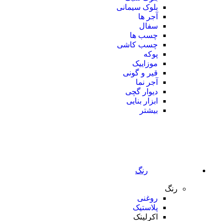
بلوک سیمانی
آجر ها
سفال
چسب ها
چسب کاشی
پوکه
موزاییک
قیر و گونی
آجر نما
دیوار گچی
ابزار بنایی
بیشتر
رنگ
رنگ
روغنی
پلاستیک
اکرلینک