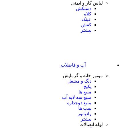
لباس کار و ایمنی
دستکش
کلاه
عینک
کفش
بیشتر
آب و فاضلاب
موتور خانه و گرمایش
دیگ و مشعل
پکیج
منبع ها
منبع سه لایه آب
منبع دوجداره
پمپ ها
رادیاتور
بیشتر
لوله اتصالات