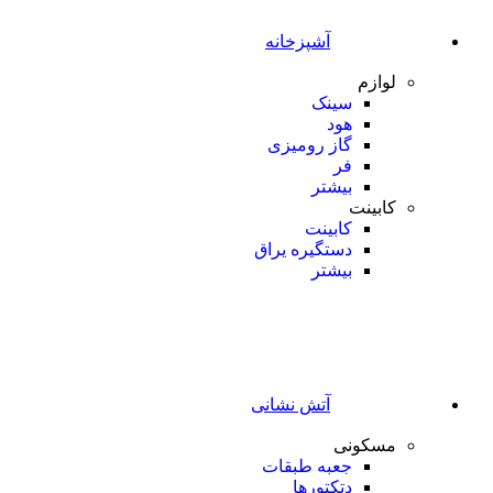
آشپزخانه
لوازم
سینک
هود
گاز رومیزی
فر
بیشتر
کابینت
کابینت
دستگیره یراق
بیشتر
آتش نشانی
مسکونی
جعبه طبقات
دتکتورها