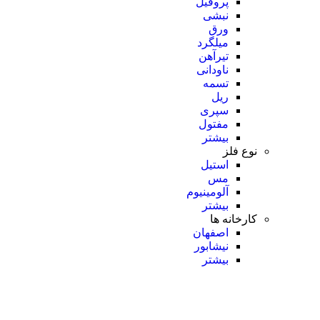
پروفیل
نبشی
ورق
میلگرد
تیرآهن
ناودانی
تسمه
ریل
سپری
مفتول
بیشتر
نوع فلز
استیل
مس
آلومینیوم
بیشتر
کارخانه ها
اصفهان
نیشابور
بیشتر