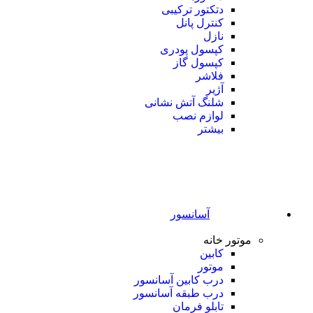
دتکتور ترکیبی
کنترل پانل
نازل
کپسول پودری
کپسول گاز
فلاشر
آژیر
شلنگ آتش نشانی
لوازم نصب
بیشتر
آسانسور
موتور خانه
کابین
موتور
درب کابین آسانسور
درب طبقه آسانسور
تابلو فرمان