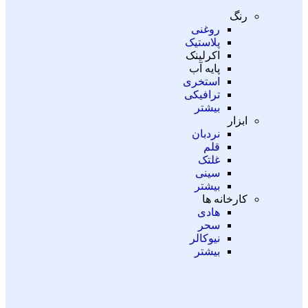
رنگ
روغنی
پلاستیک
اکرلینک
پایه آب
استخری
ترافیکی
بیشتر
ابزار
نردبان
قلم
غلتک
سینی
بیشتر
کارخانه ها
هادی
سحر
نیوکالر
بیشتر