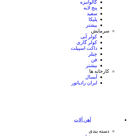
گالوانیزه
پنج لایه
سفید
پلیکا
بیشتر
سرمایش
کولر آبی
کولر گازی
داکت اسپیلت
چیلر
فن
بیشتر
کارخانه ها
آبسال
ایران رادیاتور
آهن آلات
دسته بندی