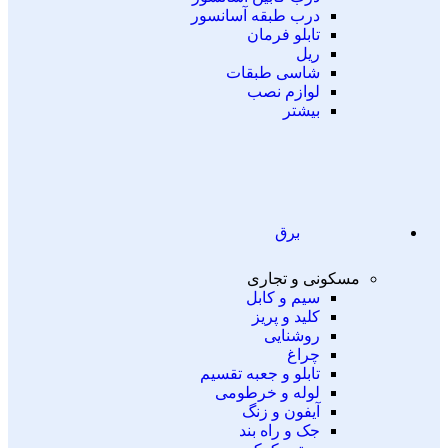
درب طبقه آسانسور
تابلو فرمان
ریل
شاسی طبقات
لوازم نصب
بیشتر
برق
مسکونی و تجاری
سیم و کابل
کلید و پریز
روشنایی
چراغ
تابلو و جعبه تقسیم
لوله و خرطومی
آیفون و زنگ
جک و راه بند