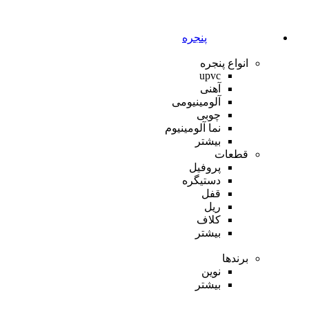
پنجره
انواع پنجره
upvc
آهنی
آلومینیومی
چوبی
نما آلومینیوم
بیشتر
قطعات
پروفیل
دستیگره
قفل
ریل
کلاف
بیشتر
برندها
نوین
بیشتر