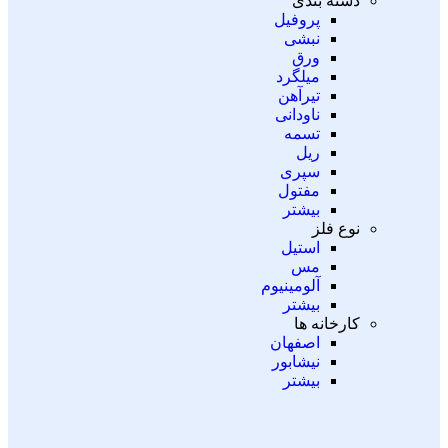
دسته بندی
پروفیل
نبشی
ورق
میلگرد
تیرآهن
ناودانی
تسمه
ریل
سپری
مفتول
بیشتر
نوع فلز
استیل
مس
آلومینیوم
بیشتر
کارخانه ها
اصفهان
نیشابور
بیشتر