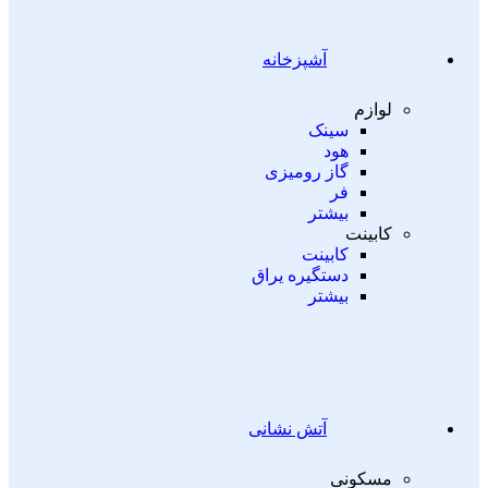
آشپزخانه
لوازم
سینک
هود
گاز رومیزی
فر
بیشتر
کابینت
کابینت
دستگیره یراق
بیشتر
آتش نشانی
مسکونی