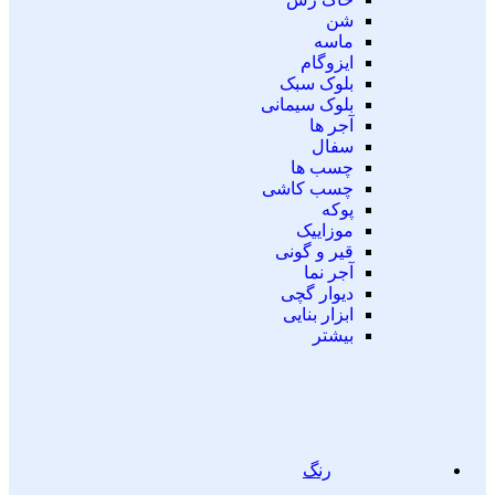
شن
ماسه
ایزوگام
بلوک سبک
بلوک سیمانی
آجر ها
سفال
چسب ها
چسب کاشی
پوکه
موزاییک
قیر و گونی
آجر نما
دیوار گچی
ابزار بنایی
بیشتر
رنگ