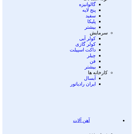
گالوانیزه
پنج لایه
سفید
پلیکا
بیشتر
سرمایش
کولر آبی
کولر گازی
داکت اسپیلت
چیلر
فن
بیشتر
کارخانه ها
آبسال
ایران رادیاتور
آهن آلات