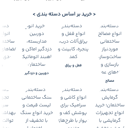
بیشتر
روشنایی
سیم و
< خرید بر اساس دسته بندی >
سرویس
چسب
نیوپایپ
کابل
چینی
چسب
لوله
کرد و
پودری
های
خرید زیر
مروارید
5 لایه
قیمت
بهترین
بازار
چسب
تخفیف
فقط
پوری
برای
این
اطلاعات
پروژه
هفته
بیشتر
اطلاعات
قفل و یراق
در
اطلاعات
اطلاعات
بیشتر
دوربین و دزدگیر
بیشتر
بیشتر
مصالح