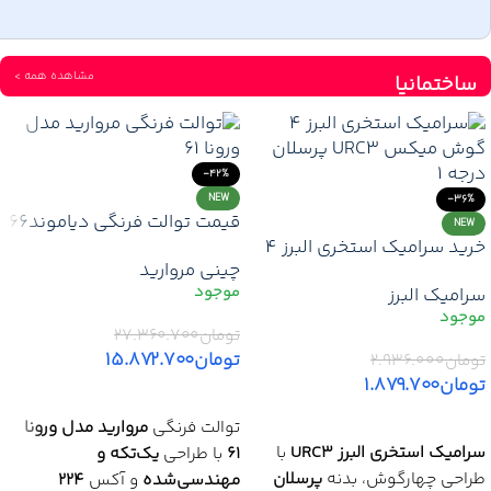
مشاهده همه >
ساختمانیا
-42%
NEW
-36%
قیمت توالت فرنگی دیاموند۶۶
NEW
خرید سرامیک استخری البرز 4
مروارید | خرید توالت فرنگی
چینی مروارید
گوش میکس URC3 | قیمت
یک‌تکه مروارید با آکس ۱۵۵ +
سرامیک البرز
عمده، سرامیک البرز – ارزانترین
گارانتی + ارسال
و بهترین
تومان
۲۷.۳۶۰.۷۰۰
تومان
۱۵.۸۷۲.۷۰۰
تومان
۲.۹۳۶.۰۰۰
تومان
۱.۸۷۹.۷۰۰
افزودن به سبد خرید
افزودن به سبد خرید
توالت فرنگی
مروارید مدل ورونا
سرامیک استخری البرز URC3
با
61
با طراحی
یک‌تکه و
طراحی چهارگوش، بدنه
پرسلان
مهندسی‌شده
و آکس
224