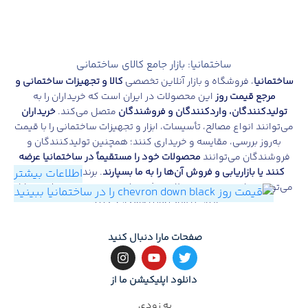
تاریخ بروز رسانی: 14 جولای 2026
ساختمانیا: بازار جامع کالای ساختمانی
ساختمانیا
، فروشگاه و بازار آنلاین تخصصی
کالا و تجهیزات ساختمانی و
مرجع قیمت روز
این محصولات در ایران است که خریداران را به
تولیدکنندگان، واردکنندگان و فروشندگان
متصل می‌کند.
خریداران
می‌توانند انواع مصالح، تأسیسات، ابزار و تجهیزات ساختمانی را با قیمت
به‌روز بررسی، مقایسه و خریداری کنند؛ همچنین تولیدکنندگان و
فروشندگان می‌توانند
محصولات خود را مستقیماً در ساختمانیا عرضه
کنند یا بازاریابی و فروش آن‌ها را به ما بسپارند
. برندهای خارجی نیز
اطلاعات بیشتر
می‌توانند برای معرفی محصولات، جذب مشتری و توسعه فروش در بازار
ایران با ساختمانیا همکاری کنند.
صفحات مارا دنبال کنید
Sakhtemania is a specialized online store and marketplace for
دانلود اپلیکیشن ما از
construction products and equipment, providing buyers in Iran
with up-to-date prices. Customers can explore, compare, and
به زودی