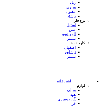
ریل
سپری
مفتول
بیشتر
نوع فلز
استیل
مس
آلومینیوم
بیشتر
کارخانه ها
اصفهان
نیشابور
بیشتر
آشپزخانه
لوازم
سینک
هود
گاز رومیزی
فر