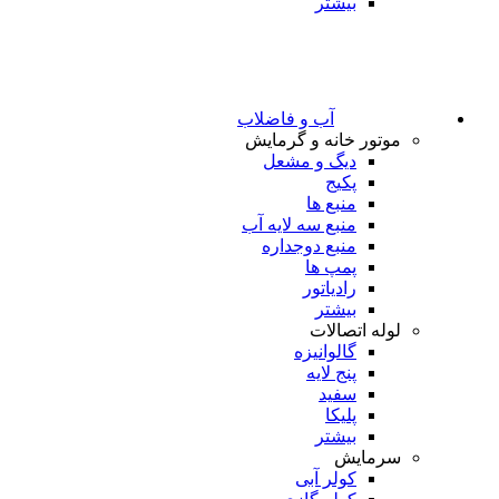
بیشتر
آب و فاضلاب
موتور خانه و گرمایش
دیگ و مشعل
پکیج
منبع ها
منبع سه لایه آب
منبع دوجداره
پمپ ها
رادیاتور
بیشتر
لوله اتصالات
گالوانیزه
پنج لایه
سفید
پلیکا
بیشتر
سرمایش
کولر آبی