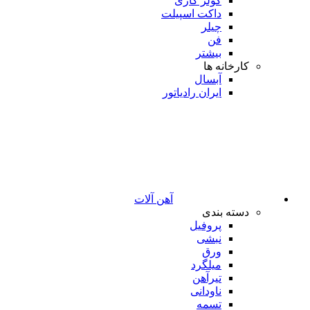
کولر گازی
داکت اسپیلت
چیلر
فن
بیشتر
کارخانه ها
آبسال
ایران رادیاتور
آهن آلات
دسته بندی
پروفیل
نبشی
ورق
میلگرد
تیرآهن
ناودانی
تسمه