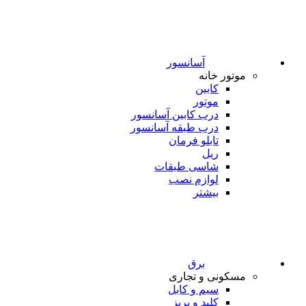
آسانسور
موتور خانه
کابین
موتور
درب کابین آسانسور
درب طبقه آسانسور
تابلو فرمان
ریل
شاسی طبقات
لوازم نصب
بیشتر
برق
مسکونی و تجاری
سیم و کابل
کلید و پریز