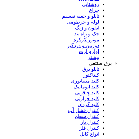
روشنایی
چراغ
تابلو و جعبه تقسیم
لوله و خرطومی
آیفون و زنگ
جک و راه بند
موتور کرکره
دوربین و دزدگیر
لوازم ارت
بیشتر
برق صنتعی
تابلو برق
کنتاکتور
کلید مینیاتوری
کلید اتوماتیک
کلید چاقویی
کلید حرارتی
کلید گردان
کنترل فشار آب
کنترل سطح
کنترل بار
کنترل فلز
انواع کابل