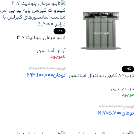
-3%
تابلو فرمان بلولایت 3.7
کیلووات گیرلس پایه یو پی اس
آریان آسانسور
– قیمت و خرید
تومان
۳۰۱.۰۰۰.۰۰۰
-21%
تومان
۲۹۳.۱۰۰.۰۰۰
درب 80 کابین سانترال آسانسور
اتوماتیک حریری 2 لته ارتفاع 2
اطلاعات بیشتر
درب حریری
متر
تومان
۷۷.۸۰۰.۰۰۰
تومان
۶۱.۷۰۵.۷۰۰
افزودن به سبد خرید