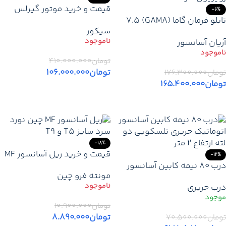
قیمت و خرید موتور گیرلس
-6%
تابلو فرمان گاما (GAMA) 7.5
سیکور 6 نفره 1.6 متر | موتور
سیکور
کیلووات اپن (EM)+ کارکدک –
آسانسور SICOR ایتالیا 5.4KW
آریان آسانسور
قیمت و خرید
تومان
۴۱۰.۰۰۰.۰۰۰
تومان
۱۰۶.۰۰۰.۰۰۰
تومان
۱۷۶.۳۰۰.۰۰۰
تومان
۱۶۵.۴۰۰.۰۰۰
اطلاعات بیشتر
اطلاعات بیشتر
-18%
قیمت و خرید ریل آسانسور MF
-12%
درب 80 نیمه کابین آسانسور
چین نورد سرد T5 – T9
مونته فرو چین
اتوماتیک حریری تلسکوپی 2
درب حریری
لته ارتفاع 2 متر
تومان
۱۰.۹۰۰.۰۰۰
تومان
۸.۸۹۰.۰۰۰
تومان
۷۰.۵۰۰.۰۰۰