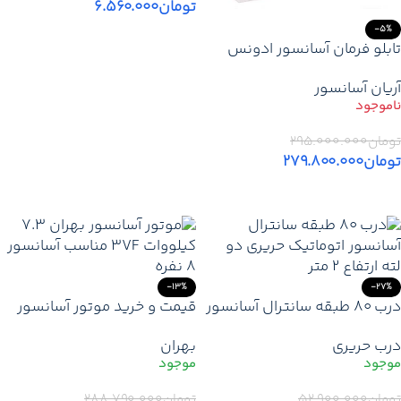
تومان
۶.۵۶۰.۰۰۰
-5%
اطلاعات بیشتر
تابلو فرمان آسانسور ادونس
7.5 کیلووات گیربکس
آریان آسانسور
Non‑Stop
تومان
۲۹۵.۰۰۰.۰۰۰
تومان
۲۷۹.۸۰۰.۰۰۰
اطلاعات بیشتر
-13%
-27%
درب 80 طبقه سانترال آسانسور
قیمت و خرید موتور آسانسور
اتوماتیک حریری 2 لته ارتفاع 2
بهران 7.3 کیلووات 3VF |
درب حریری
بهران
متر
موتور گیربکس BEHRAN هشت
نفره
تومان
۵۲.۹۰۰.۰۰۰
تومان
۲۸۸.۷۹۰.۰۰۰