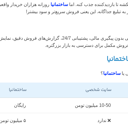
ه تا بازدیدکننده جذب کنه. اما
ساختمانیا
روزانه هزاران خریدار واقعی
ه تبلیغ جداگانه. این یعنی فروش سریع‌تر و سود بیشتر!
یه شریک تجاریه، نه فقط یه پلتفرم. فروش اقساطی بدون پیگ
فروش مکمل برای دسترسی به بازار بزرگتره.
تمانیا
 یا
ساختمانیا
؟
سایت شخصی
ساختمانیا
10-50 میلیون تومن
رایگان
❌ ندارد
۵ میلیون تومن (تخفیف ۱ میلیون برای اعضای جدید)