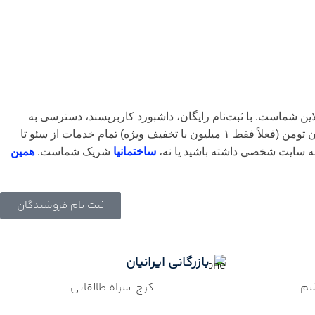
این شماست. با ثبت‌نام رایگان، داشبورد کاربرپسند، دسترسی به
هزاران خریدار، فروش اقساطی، پشتیبانی 24/7 و تبلیغات هدفمند، کسب‌وکارتون رو متحول می‌کنیم. هزینه عضویت ماهانه ۵ میلیون تومن (فعلاً فقط ۱ میلیون با تخفیف ویژه) تمام خدمات از سئو تا
ه سایت شخصی داشته باشید یا نه،
ساختمانیا
شریک شماست.
همین
ثبت نام فروشندگان
بازرگانی ایرانیان
شم
کرج سراه طالقانی