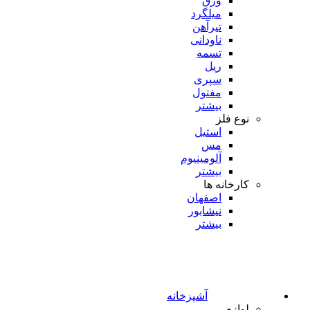
ورق
میلگرد
تیرآهن
ناودانی
تسمه
ریل
سپری
مفتول
بیشتر
نوع فلز
استیل
مس
آلومینیوم
بیشتر
کارخانه ها
اصفهان
نیشابور
بیشتر
آشپزخانه
لوازم