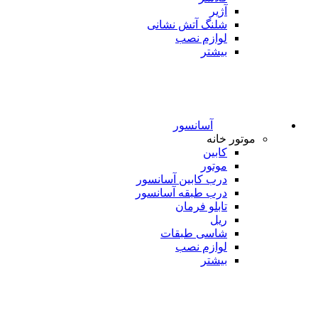
آژیر
شلنگ آتش نشانی
لوازم نصب
بیشتر
آسانسور
موتور خانه
کابین
موتور
درب کابین آسانسور
درب طبقه آسانسور
تابلو فرمان
ریل
شاسی طبقات
لوازم نصب
بیشتر