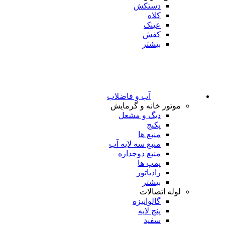
دستکش
کلاه
عینک
کفش
بیشتر
آب و فاضلاب
موتور خانه و گرمایش
دیگ و مشعل
پکیج
منبع ها
منبع سه لایه آب
منبع دوجداره
پمپ ها
رادیاتور
بیشتر
لوله اتصالات
گالوانیزه
پنج لایه
سفید