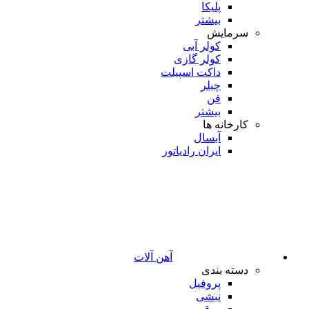
پلیکا
بیشتر
سرمایش
کولر آبی
کولر گازی
داکت اسپیلت
چیلر
فن
بیشتر
کارخانه ها
آبسال
ایران رادیاتور
آهن آلات
دسته بندی
پروفیل
نبشی