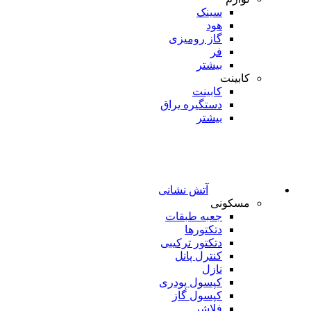
سینک
هود
گاز رومیزی
فر
بیشتر
کابینت
کابینت
دستگیره یراق
بیشتر
آتش نشانی
مسکونی
جعبه طبقات
دتکتورها
دتکتور ترکیبی
کنترل پانل
نازل
کپسول پودری
کپسول گاز
فلاشر