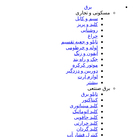
برق
مسکونی و تجاری
سیم و کابل
کلید و پریز
روشنایی
چراغ
تابلو و جعبه تقسیم
لوله و خرطومی
آیفون و زنگ
جک و راه بند
موتور کرکره
دوربین و دزدگیر
لوازم ارت
بیشتر
برق صنتعی
تابلو برق
کنتاکتور
کلید مینیاتوری
کلید اتوماتیک
کلید چاقویی
کلید حرارتی
کلید گردان
کنترل فشار آب