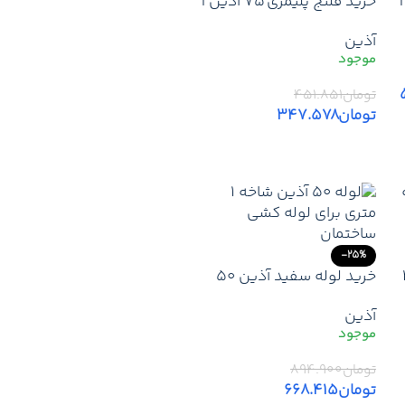
ن |
خرید فلنج پلیمری 75 آذین |
ذین
قیمت فلنج پلیمری 75 آذین
آذین
+ یدکی آذین + ارسال فوری
تومان
۴۵۱.۸۵۱
تومان
۳۴۷.۵۷۸
افزودن به سبد خرید
-25%
شاخه 4
خرید لوله سفید آذین 50
سفید 40
(1متر) | ارزانترین قیمت
آذین
ن
نمایندگی آذین + زیر قیمت
بازار + ارسال سریع
تومان
۸۹۴.۹۰۰
تومان
۶۶۸.۴۱۵