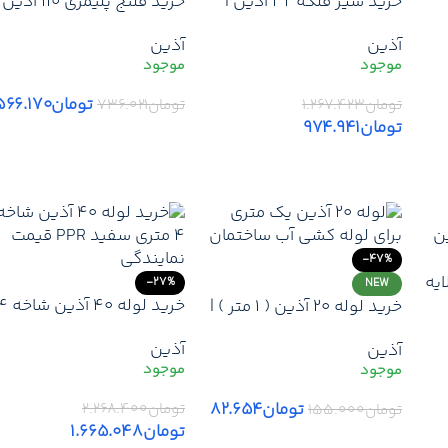
خرید شیر فلکه 32 آذین |
خرید فلنج پلیمری 110 آذی
یر
قیمت خرید عمده شیر فلکه
قیمت فلنج پلیمری 110 آ
آذین
آذین
م)
32 آذین + تخفیف همکاری
+ ارسال فوری
و پروژه + ارسال فوری
تومان
۵۶۶.۱۷۰
تومان
۱.۲۶۷.۴۲۳
تومان
۷۳۶.۰۲۱
تومان
۹۷۴.۹۴۱
افزودن به سبد خرید
افزودن به سبد خرید
-47%
ه لایه
-27%
NEW
خرید لوله 40 آذین 
خرید لوله 20 آذین ( 1 متر ) |
125 آذین 3 لایه
متری | قیمت لوله 
قیمت لوله سفید آذین سایز
آذین
آذین
آذین – نمایندگی + ارزانتری
20 + نمایندگی آذین +
قیمت بازار + ارسال سریع
ارزانترین قیمت بازار + ارسال
سریع
تومان
۸۲.۶۵۴
تومان
۲.۲۶۸.۴۰۰
تومان
۱۵۵.۰۰۰
تومان
۱.۶۶۵.۰۴۸
افزودن به سبد خرید