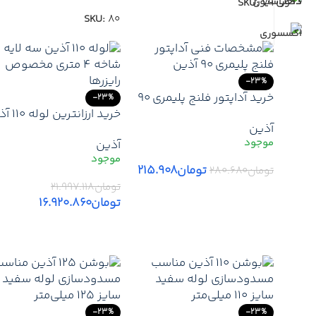
SKU:
79
SKU:
80
-23%
خرید آداپتور فلنج پلیمری 90
-23%
آذین | قیمت آداپتور فلنج
خرید ارزانتری
آذین
پلیمری 90 آذین + ارسال
سه لایه (شاخه 4 متری) |
آذین
فوری
قیمت لوله 10
ارسال سریع + گارانتی
تومان
۲۱۵.۹۰۸
تومان
۲۸۰.۶۸۰
تومان
۲۱.۹۹۷.۱۱۸
افزودن به سبد خرید
تومان
۱۶.۹۲۰.۸۶۰
افزودن به سبد خرید
-23%
-23%