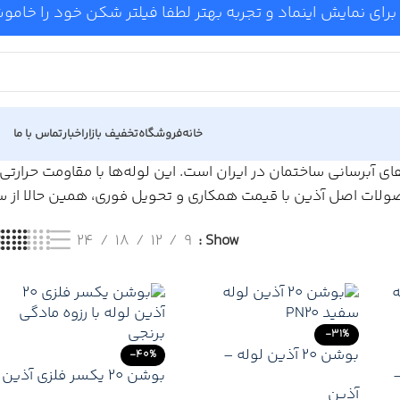
برای نمایش اینماد و تجربه بهتر لطفا فیلتر شکن خود را خام
خانه
فروشگاه
تخفیف بازار
اخبار
تماس با ما
 آبرسانی ساختمان در ایران است. این لوله‌ها با مقاومت حرارتی 
ت اصل آذین با قیمت همکاری و تحویل فوری، همین حالا از ساخ
24
18
12
9
Show
-31%
بوشن ۲۰ آذین لوله –
-40%
 –
اتصال سریع، مطمئن و
بوشن 20 یکسر فلزی آذین
آذین
ماندگار در سیستم‌های
– اتصال ترکیبی پلاستیکی