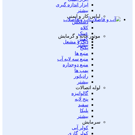
ابزار اندازه گیری
بیشتر
لباس کار و ایمنی
آب و فاضلاب
دستکش
کلاه
عینک
موتور خانه و گرمایش
کفش
دیگ و مشعل
بیشتر
پکیج
منبع ها
منبع سه لایه آب
منبع دوجداره
پمپ ها
رادیاتور
بیشتر
لوله اتصالات
گالوانیزه
پنج لایه
سفید
پلیکا
بیشتر
سرمایش
کولر آبی
کولر گازی