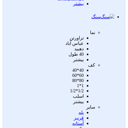
بیشتر
سنگ
نما
تراورتن
عباس آباد
دهبید
40 طول
بیشتر
کف
40*40
60*60
80*80
1*1
1/2*1/2
اسلب
بیشتر
سایر
پله
قرنیز
آستانه