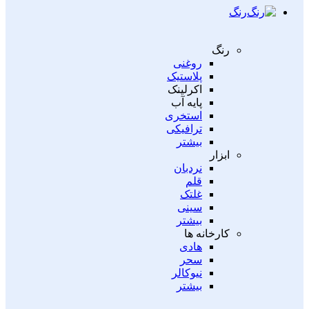
رنگ
رنگ
روغنی
پلاستیک
اکرلینک
پایه آب
استخری
ترافیکی
بیشتر
ابزار
نردبان
قلم
غلتک
سینی
بیشتر
کارخانه ها
هادی
سحر
نیوکالر
بیشتر