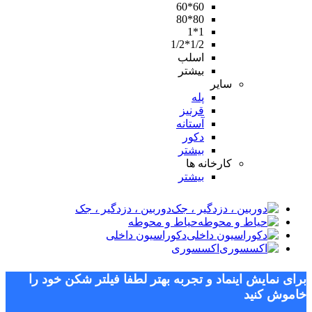
60*60
80*80
1*1
1/2*1/2
اسلب
بیشتر
سایر
پله
قرنیز
آستانه
دکور
بیشتر
کارخانه ها
بیشتر
دوربین ، دزدگیر ، جک
حیاط و محوطه
دکوراسیون داخلی
اکسسوری
برای نمایش اینماد و تجربه بهتر لطفا فیلتر شکن خود را
خاموش کنید