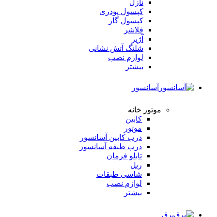
نازل
کپسول پودری
کپسول گاز
فلاشر
آژیر
شلنگ آتش نشانی
لوازم نصب
بیشتر
آسانسور
موتور خانه
کابین
موتور
درب کابین آسانسور
درب طبقه آسانسور
تابلو فرمان
ریل
شاسی طبقات
لوازم نصب
بیشتر
برق