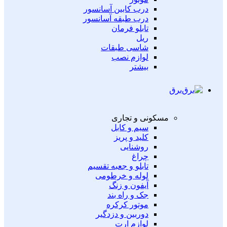
درب کابین آسانسور
درب طبقه آسانسور
تابلو فرمان
ریل
شاسی طبقات
لوازم نصب
بیشتر
برق
مسکونی و تجاری
سیم و کابل
کلید و پریز
روشنایی
چراغ
تابلو و جعبه تقسیم
لوله و خرطومی
آیفون و زنگ
جک و راه بند
موتور کرکره
دوربین و دزدگیر
لوازم ارت