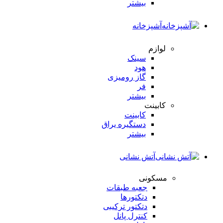
بیشتر
آشپزخانه
لوازم
سینک
هود
گاز رومیزی
فر
بیشتر
کابینت
کابینت
دستگیره یراق
بیشتر
آتش نشانی
مسکونی
جعبه طبقات
دتکتورها
دتکتور ترکیبی
کنترل پانل