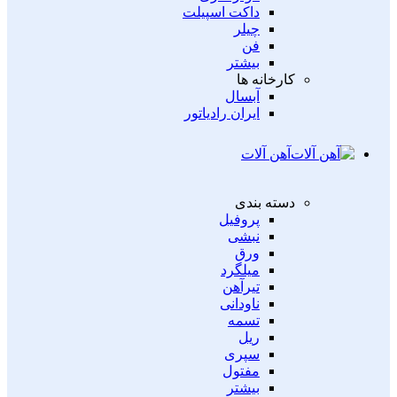
داکت اسپیلت
چیلر
فن
بیشتر
کارخانه ها
آبسال
ایران رادیاتور
آهن آلات
دسته بندی
پروفیل
نبشی
ورق
میلگرد
تیرآهن
ناودانی
تسمه
ریل
سپری
مفتول
بیشتر