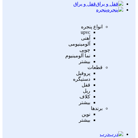
قفل و یراق
پنجره
انواع پنجره
upvc
آهنی
آلومینیومی
چوبی
نما آلومینیوم
بیشتر
قطعات
پروفیل
دستیگره
قفل
ریل
کلاف
بیشتر
برندها
نوین
بیشتر
درب