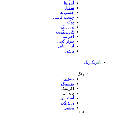
آجر ها
سفال
چسب ها
چسب کاشی
پوکه
موزاییک
قیر و گونی
آجر نما
دیوار گچی
ابزار بنایی
بیشتر
رنگ
رنگ
روغنی
پلاستیک
اکرلینک
پایه آب
استخری
ترافیکی
بیشتر
ابزار