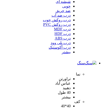
شیشه ای
چوبی
ضد حریق
درب ضد آب
درب روکش چوب
درب روکش PVC
درب MDF
درب HDF
درب ABS
درب پلی وود
درب آکوستیک
بیشتر
سنگ
نما
تراورتن
عباس آباد
دهبید
40 طول
بیشتر
کف
40*40