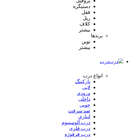
پروفیل
دستیگره
قفل
ریل
کلاف
بیشتر
برندها
نوین
بیشتر
درب
انواع درب
پارکینگ
لابی
ورودی
داخلی
چوبی
ضد سرقت
انباری
درب آلومینیوم
درب فلزی
درب فرفوژه