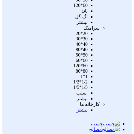
60*120
باند
تگ گل
بیشتر
سرامیک
20*20
30*30
40*40
40*80
50*50
60*60
60*120
80*80
1*1
1/2*1/2
1/5*1/5
اسلب
بیشتر
کارخانه ها
بیشتر
چسب
مصالح