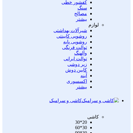
کفشور خطی
سنگ
مصالح
بیشتر
لوازم
شیرآلات بهداشتی
روشویی کابینتی
روشویی پایه
توالت فرنگی
والهنگ
توالت ایرانی
زیر دوشی
کابین دوش
آینه
اکسسوری
بیشتر
کاشی و سرامیک
کاشی
20*30
30*60
30*90