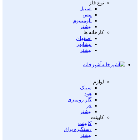
نوع فلز
استیل
مس
آلومینیوم
بیشتر
کارخانه ها
اصفهان
نیشابور
بیشتر
آشپزخانه
لوازم
سینک
هود
گاز رومیزی
فر
بیشتر
کابینت
کابینت
دستگیره یراق
بیشتر