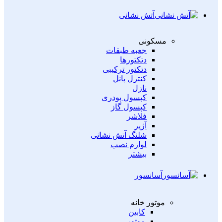
آتش نشانی
مسکونی
جعبه طبقات
دتکتورها
دتکتور ترکیبی
کنترل پانل
نازل
کپسول پودری
کپسول گاز
فلاشر
آژیر
شلنگ آتش نشانی
لوازم نصب
بیشتر
آسانسور
موتور خانه
کابین
موتور