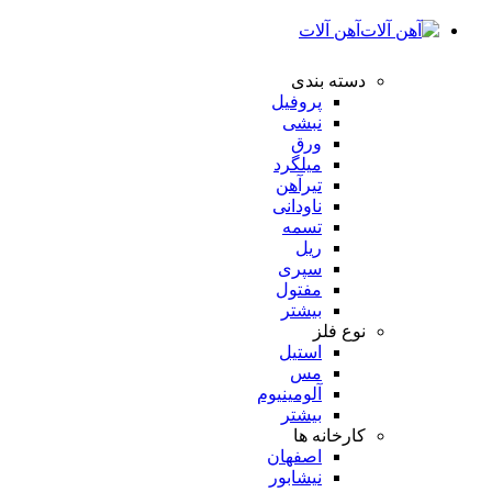
آهن آلات
دسته بندی
پروفیل
نبشی
ورق
میلگرد
تیرآهن
ناودانی
تسمه
ریل
سپری
مفتول
بیشتر
نوع فلز
استیل
مس
آلومینیوم
بیشتر
کارخانه ها
اصفهان
نیشابور