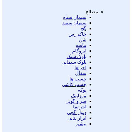
مصالح
سیمان سیاه
سیمان سفید
گچ
خاک رس
شن
ماسه
ایزوگام
بلوک سبک
بلوک سیمانی
آجر ها
سفال
چسب ها
چسب کاشی
پوکه
موزاییک
قیر و گونی
آجر نما
دیوار گچی
ابزار بنایی
بیشتر