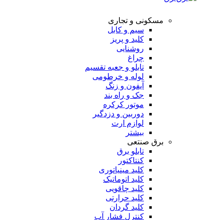
مسکونی و تجاری
سیم و کابل
کلید و پریز
روشنایی
چراغ
تابلو و جعبه تقسیم
لوله و خرطومی
آیفون و زنگ
جک و راه بند
موتور کرکره
دوربین و دزدگیر
لوازم ارت
بیشتر
برق صنتعی
تابلو برق
کنتاکتور
کلید مینیاتوری
کلید اتوماتیک
کلید چاقویی
کلید حرارتی
کلید گردان
کنترل فشار آب