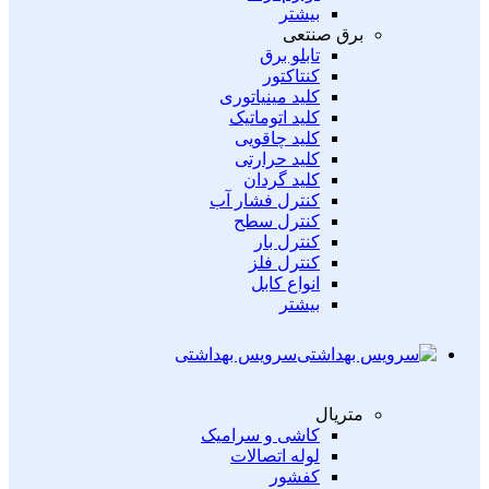
بیشتر
برق صنتعی
تابلو برق
کنتاکتور
کلید مینیاتوری
کلید اتوماتیک
کلید چاقویی
کلید حرارتی
کلید گردان
کنترل فشار آب
کنترل سطح
کنترل بار
کنترل فلز
انواع کابل
بیشتر
سرویس بهداشتی
متریال
کاشی و سرامیک
لوله اتصالات
کفشور