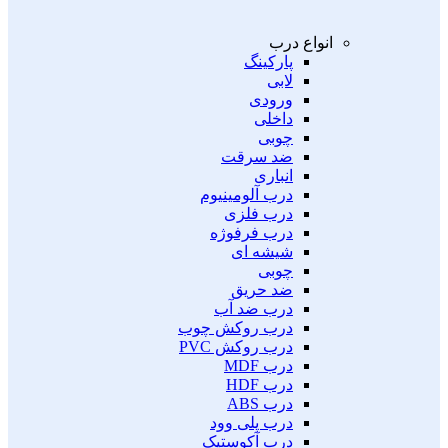
انواع درب
پارکینگ
لابی
ورودی
داخلی
چوبی
ضد سرقت
انباری
درب آلومینیوم
درب فلزی
درب فرفوژه
شیشه ای
چوبی
ضد حریق
درب ضد آب
درب روکش چوب
درب روکش PVC
درب MDF
درب HDF
درب ABS
درب پلی وود
درب آکوستیک