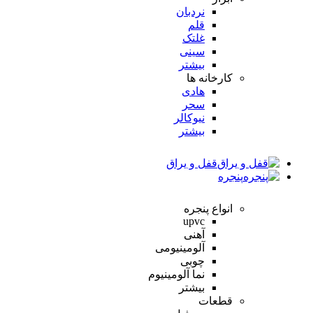
نردبان
قلم
غلتک
سینی
بیشتر
کارخانه ها
هادی
سحر
نیوکالر
بیشتر
قفل و یراق
پنجره
انواع پنجره
upvc
آهنی
آلومینیومی
چوبی
نما آلومینیوم
بیشتر
قطعات