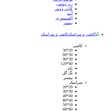
زیر دوشی
کابین دوش
آینه
اکسسوری
بیشتر
کاشی و سرامیک
کاشی
20*30
30*60
30*90
60*120
باند
تگ گل
بیشتر
سرامیک
20*20
30*30
40*40
40*80
50*50
60*60