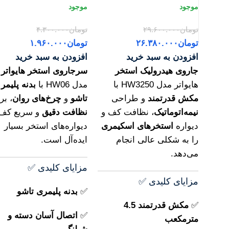
تومان
۲۹.۶۰۰.۰۰۰
تومان
۴.۳۰۰.۰۰۰
تومان
۲۶.۳۸۰.۰۰۰
تومان
۱.۹۶۰.۰۰۰
افزودن به سبد خرید
افزودن به سبد خرید
جاروی هیدرولیک استخر
سرجاروی استخر هایواتر
هایواتر مدل HW3250 با
مدل HW06 با
بدنه پلیمر
مکش قدرتمند
و طراحی
تاشو
و
چرخ‌های روان
، بر
نیمه‌اتوماتیک
، نظافت کف و
نظافت دقیق
و سریع کف 
دیواره
استخرهای اسکیمری
دیواره‌های استخر بسیار
را به شکلی عالی انجام
ایده‌آل است.
می‌دهد.
مزایای کلیدی ✅
مزایای کلیدی ✅
✅
بدنه پلیمری تاشو
✅
مکش قدرتمند 4.5
✅
اتصال آسان دسته و
مترمکعب