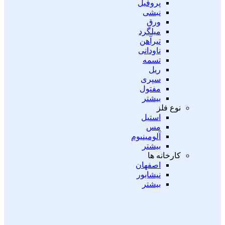
پروفیل
نبشی
ورق
میلگرد
تیرآهن
ناودانی
تسمه
ریل
سپری
مفتول
بیشتر
نوع فلز
استیل
مس
آلومینیوم
بیشتر
کارخانه ها
اصفهان
نیشابور
بیشتر