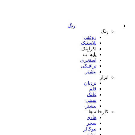
رنگ
رنگ
روغنی
پلاستیک
اکرلینک
پایه آب
استخری
ترافیکی
بیشتر
ابزار
نردبان
قلم
غلتک
سینی
بیشتر
کارخانه ها
هادی
سحر
نیوکالر
بیشتر