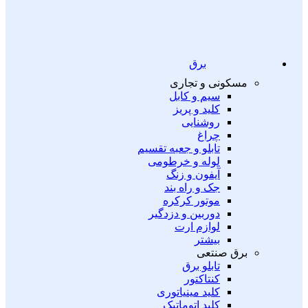
برق
مسکونی و تجاری
سیم و کابل
کلید و پریز
روشنایی
چراغ
تابلو و جعبه تقسیم
لوله و خرطومی
آیفون و زنگ
جک و راه بند
موتور کرکره
دوربین و دزدگیر
لوازم ارت
بیشتر
برق صنتعی
تابلو برق
کنتاکتور
کلید مینیاتوری
کلید اتوماتیک