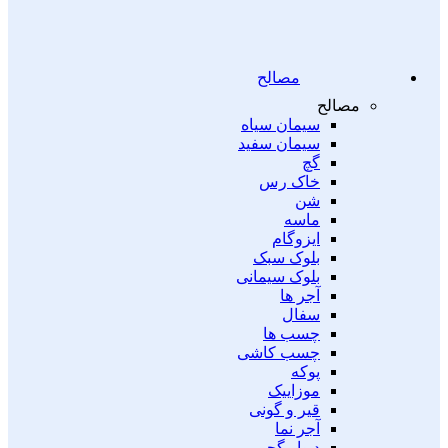
مصالح
مصالح
سیمان سیاه
سیمان سفید
گچ
خاک رس
شن
ماسه
ایزوگام
بلوک سبک
بلوک سیمانی
آجر ها
سفال
چسب ها
چسب کاشی
پوکه
موزاییک
قیر و گونی
آجر نما
دیوار گچی