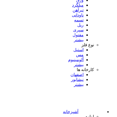
ورق
میلگرد
تیرآهن
ناودانی
تسمه
ریل
سپری
مفتول
بیشتر
نوع فلز
استیل
مس
آلومینیوم
بیشتر
کارخانه ها
اصفهان
نیشابور
بیشتر
آشپزخانه
لوازم