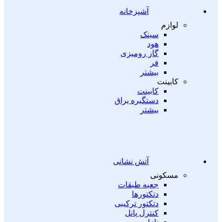
آشپزخانه
لوازم
سینک
هود
گاز رومیزی
فر
بیشتر
کابینت
کابینت
دستگیره یراق
بیشتر
آتش نشانی
مسکونی
جعبه طبقات
دتکتورها
دتکتور ترکیبی
کنترل پانل