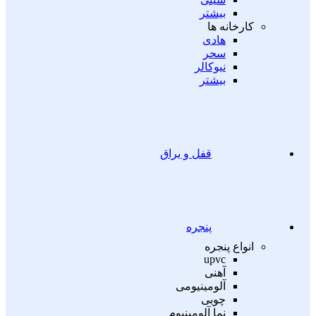
بیشتر
کارخانه ها
هادی
سحر
نیوکالر
بیشتر
قفل و یراق
پنجره
انواع پنجره
upvc
آهنی
آلومینیومی
چوبی
نما آلومینیوم