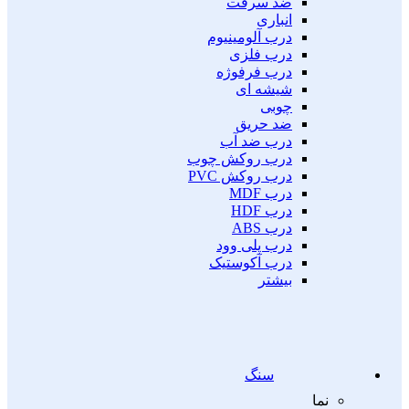
ضد سرقت
انباری
درب آلومینیوم
درب فلزی
درب فرفوژه
شیشه ای
چوبی
ضد حریق
درب ضد آب
درب روکش چوب
درب روکش PVC
درب MDF
درب HDF
درب ABS
درب پلی وود
درب آکوستیک
بیشتر
سنگ
نما