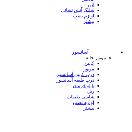
آژیر
شلنگ آتش نشانی
لوازم نصب
بیشتر
آسانسور
موتور خانه
کابین
موتور
درب کابین آسانسور
درب طبقه آسانسور
تابلو فرمان
ریل
شاسی طبقات
لوازم نصب
بیشتر