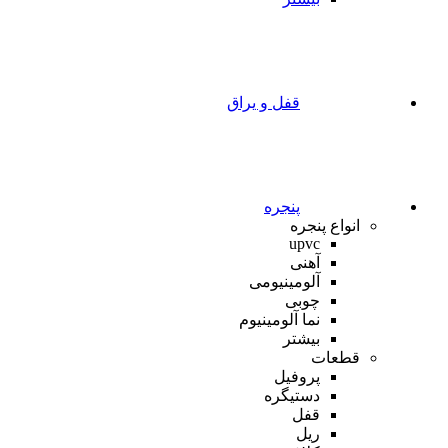
قفل و یراق
پنجره
انواع پنجره
upvc
آهنی
آلومینیومی
چوبی
نما آلومینیوم
بیشتر
قطعات
پروفیل
دستیگره
قفل
ریل