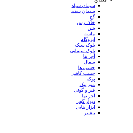
سیمان سیاه
سیمان سفید
گچ
خاک رس
شن
ماسه
ایزوگام
بلوک سبک
بلوک سیمانی
آجر ها
سفال
چسب ها
چسب کاشی
پوکه
موزاییک
قیر و گونی
آجر نما
دیوار گچی
ابزار بنایی
بیشتر