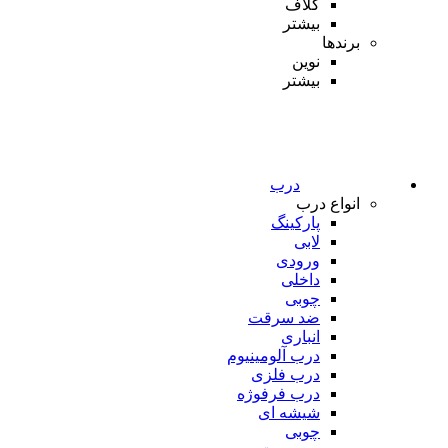
کلاف
بیشتر
برندها
نوین
بیشتر
درب
انواع درب
پارکینگ
لابی
ورودی
داخلی
چوبی
ضد سرقت
انباری
درب آلومینیوم
درب فلزی
درب فرفوژه
شیشه ای
چوبی