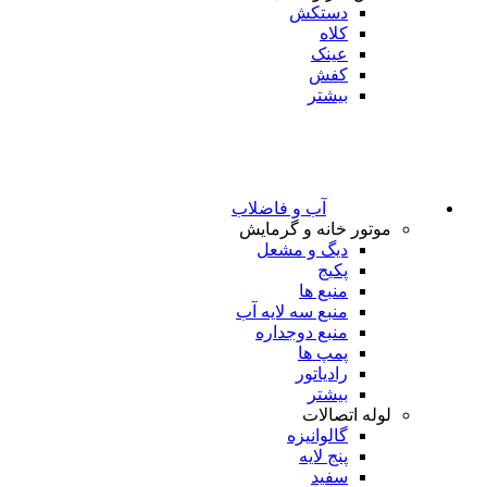
دستکش
کلاه
عینک
کفش
بیشتر
آب و فاضلاب
موتور خانه و گرمایش
دیگ و مشعل
پکیج
منبع ها
منبع سه لایه آب
منبع دوجداره
پمپ ها
رادیاتور
بیشتر
لوله اتصالات
گالوانیزه
پنج لایه
سفید