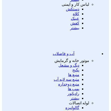
لباس کار و ایمنی
دستکش
کلاه
عینک
کفش
بیشتر
آب و فاضلاب
موتور خانه و گرمایش
دیگ و مشعل
پکیج
منبع ها
منبع سه لایه آب
منبع دوجداره
پمپ ها
رادیاتور
بیشتر
لوله اتصالات
گالوانیزه