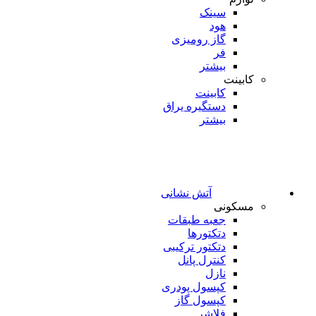
سینک
هود
گاز رومیزی
فر
بیشتر
کابینت
کابینت
دستگیره یراق
بیشتر
آتش نشانی
مسکونی
جعبه طبقات
دتکتورها
دتکتور ترکیبی
کنترل پانل
نازل
کپسول پودری
کپسول گاز
فلاشر