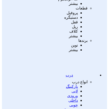
بیشتر
قطعات
پروفیل
دستیگره
قفل
ریل
کلاف
بیشتر
برندها
نوین
بیشتر
درب
انواع درب
پارکینگ
لابی
ورودی
داخلی
چوبی