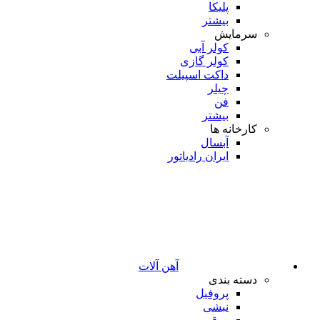
پلیکا
بیشتر
سرمایش
کولر آبی
کولر گازی
داکت اسپیلت
چیلر
فن
بیشتر
کارخانه ها
آبسال
ایران رادیاتور
آهن آلات
دسته بندی
پروفیل
نبشی