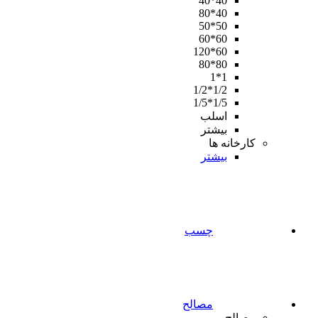
40*40
40*80
50*50
60*60
60*120
80*80
1*1
1/2*1/2
1/5*1/5
اسلب
بیشتر
کارخانه ها
بیشتر
چسب
مصالح
مصالح