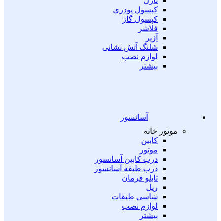
نازل
کپسول پودری
کپسول گاز
فلاشر
آژیر
شلنگ آتش نشانی
لوازم نصب
بیشتر
آسانسور
موتور خانه
کابین
موتور
درب کابین آسانسور
درب طبقه آسانسور
تابلو فرمان
ریل
شاسی طبقات
لوازم نصب
بیشتر