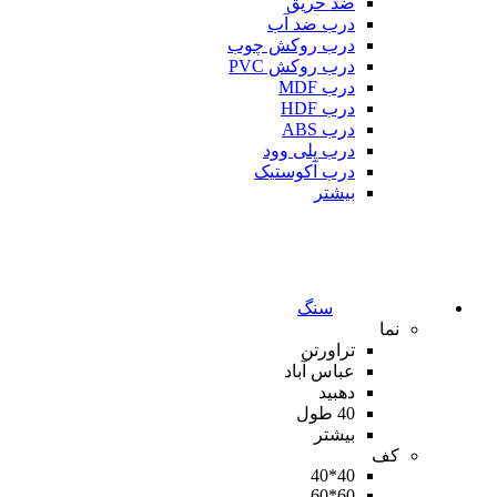
ضد حریق
درب ضد آب
درب روکش چوب
درب روکش PVC
درب MDF
درب HDF
درب ABS
درب پلی وود
درب آکوستیک
بیشتر
سنگ
نما
تراورتن
عباس آباد
دهبید
40 طول
بیشتر
کف
40*40
60*60