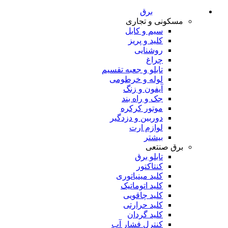
برق
مسکونی و تجاری
سیم و کابل
کلید و پریز
روشنایی
چراغ
تابلو و جعبه تقسیم
لوله و خرطومی
آیفون و زنگ
جک و راه بند
موتور کرکره
دوربین و دزدگیر
لوازم ارت
بیشتر
برق صنتعی
تابلو برق
کنتاکتور
کلید مینیاتوری
کلید اتوماتیک
کلید چاقویی
کلید حرارتی
کلید گردان
کنترل فشار آب