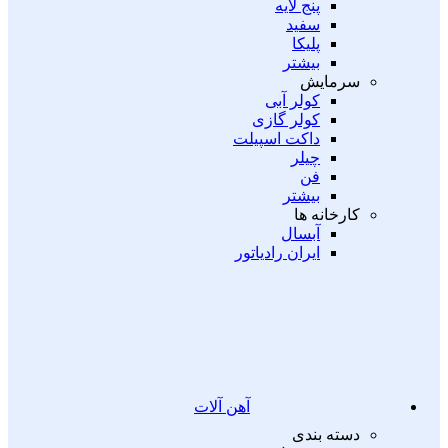
پنج لایه
سفید
پلیکا
بیشتر
سرمایش
کولر آبی
کولر گازی
داکت اسپیلت
چیلر
فن
بیشتر
کارخانه ها
آبسال
ایران رادیاتور
آهن آلات
دسته بندی