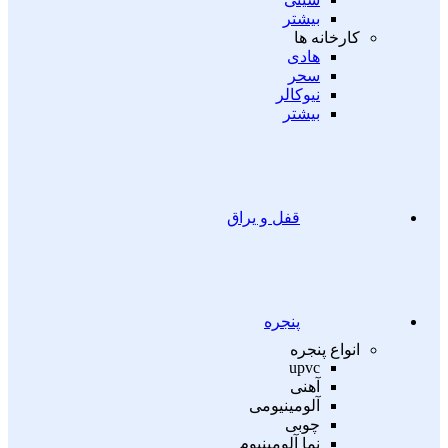
بیشتر
کارخانه ها
هادی
سحر
نیوکالر
بیشتر
قفل و یراق
پنجره
انواع پنجره
upvc
آهنی
آلومینیومی
چوبی
نما آلومینیوم