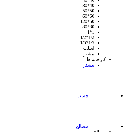
40*40
40*80
50*50
60*60
60*120
80*80
1*1
1/2*1/2
1/5*1/5
اسلب
بیشتر
کارخانه ها
بیشتر
چسب
مصالح
مصالح