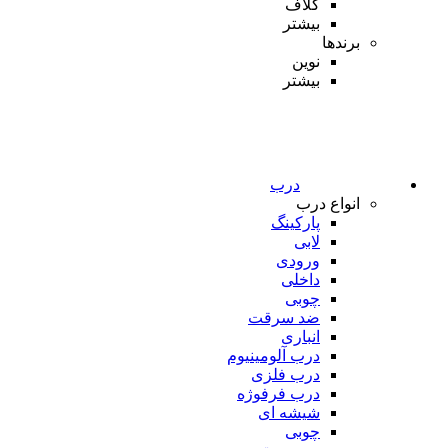
کلاف
بیشتر
برندها
نوین
بیشتر
درب
انواع درب
پارکینگ
لابی
ورودی
داخلی
چوبی
ضد سرقت
انباری
درب آلومینیوم
درب فلزی
درب فرفوژه
شیشه ای
چوبی