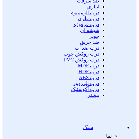
ضد سرقت
انباری
درب آلومینیوم
درب فلزی
درب فرفوژه
شیشه ای
چوبی
ضد حریق
درب ضد آب
درب روکش چوب
درب روکش PVC
درب MDF
درب HDF
درب ABS
درب پلی وود
درب آکوستیک
بیشتر
سنگ
نما