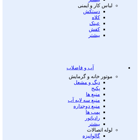
لباس کار و ایمنی
دستکش
کلاه
عینک
کفش
بیشتر
آب و فاضلاب
موتور خانه و گرمایش
دیگ و مشعل
پکیج
منبع ها
منبع سه لایه آب
منبع دوجداره
پمپ ها
رادیاتور
بیشتر
لوله اتصالات
گالوانیزه