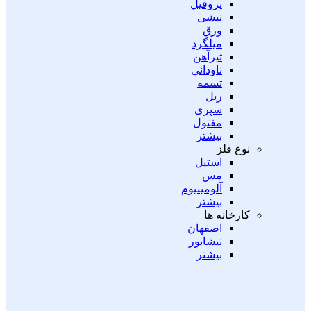
پروفیل
نبشی
ورق
میلگرد
تیرآهن
ناودانی
تسمه
ریل
سپری
مفتول
بیشتر
نوع فلز
استیل
مس
آلومینیوم
بیشتر
کارخانه ها
اصفهان
نیشابور
بیشتر