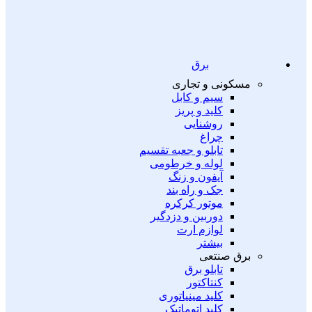
برق
مسکونی و تجاری
سیم و کابل
کلید و پریز
روشنایی
چراغ
تابلو و جعبه تقسیم
لوله و خرطومی
آیفون و زنگ
جک و راه بند
موتور کرکره
دوربین و دزدگیر
لوازم ارت
بیشتر
برق صنتعی
تابلو برق
کنتاکتور
کلید مینیاتوری
کلید اتوماتیک