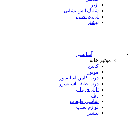
آژیر
شلنگ آتش نشانی
لوازم نصب
بیشتر
آسانسور
موتور خانه
کابین
موتور
درب کابین آسانسور
درب طبقه آسانسور
تابلو فرمان
ریل
شاسی طبقات
لوازم نصب
بیشتر