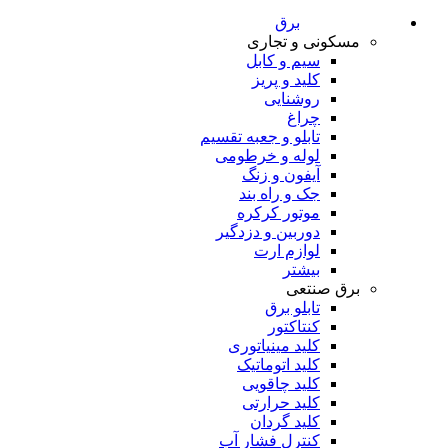
برق
مسکونی و تجاری
سیم و کابل
کلید و پریز
روشنایی
چراغ
تابلو و جعبه تقسیم
لوله و خرطومی
آیفون و زنگ
جک و راه بند
موتور کرکره
دوربین و دزدگیر
لوازم ارت
بیشتر
برق صنتعی
تابلو برق
کنتاکتور
کلید مینیاتوری
کلید اتوماتیک
کلید چاقویی
کلید حرارتی
کلید گردان
کنترل فشار آب