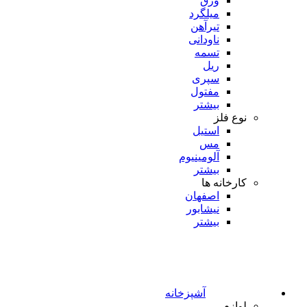
ورق
میلگرد
تیرآهن
ناودانی
تسمه
ریل
سپری
مفتول
بیشتر
نوع فلز
استیل
مس
آلومینیوم
بیشتر
کارخانه ها
اصفهان
نیشابور
بیشتر
آشپزخانه
لوازم