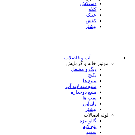
دستکش
کلاه
عینک
کفش
بیشتر
آب و فاضلاب
موتور خانه و گرمایش
دیگ و مشعل
پکیج
منبع ها
منبع سه لایه آب
منبع دوجداره
پمپ ها
رادیاتور
بیشتر
لوله اتصالات
گالوانیزه
پنج لایه
سفید