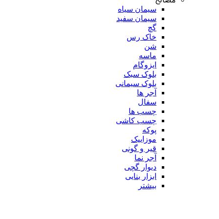
سیمان سیاه
سیمان سفید
گچ
خاک رس
شن
ماسه
ایزوگام
بلوک سبک
بلوک سیمانی
آجر ها
سفال
چسب ها
چسب کاشی
پوکه
موزاییک
قیر و گونی
آجر نما
دیوار گچی
ابزار بنایی
بیشتر