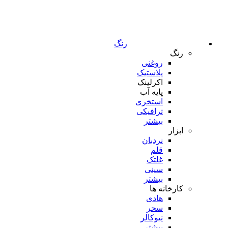
رنگ
رنگ
روغنی
پلاستیک
اکرلینک
پایه آب
استخری
ترافیکی
بیشتر
ابزار
نردبان
قلم
غلتک
سینی
بیشتر
کارخانه ها
هادی
سحر
نیوکالر
بیشتر