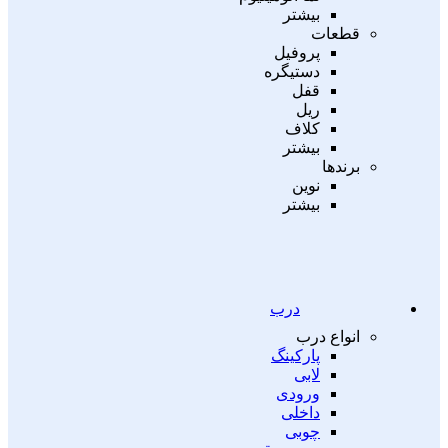
بیشتر
قطعات
پروفیل
دستیگره
قفل
ریل
کلاف
بیشتر
برندها
نوین
بیشتر
درب
انواع درب
پارکینگ
لابی
ورودی
داخلی
چوبی