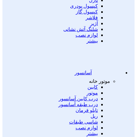
نازل
کپسول پودری
کپسول گاز
فلاشر
آژیر
شلنگ آتش نشانی
لوازم نصب
بیشتر
آسانسور
موتور خانه
کابین
موتور
درب کابین آسانسور
درب طبقه آسانسور
تابلو فرمان
ریل
شاسی طبقات
لوازم نصب
بیشتر