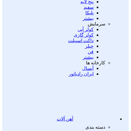
پنج لایه
سفید
پلیکا
بیشتر
سرمایش
کولر آبی
کولر گازی
داکت اسپیلت
چیلر
فن
بیشتر
کارخانه ها
آبسال
ایران رادیاتور
آهن آلات
دسته بندی