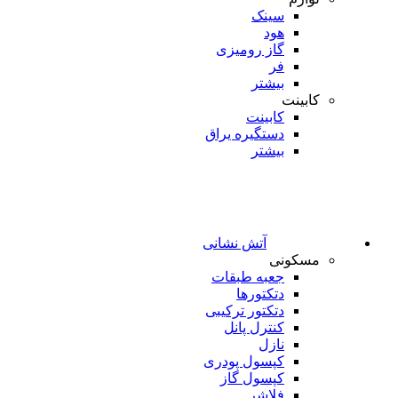
سینک
هود
گاز رومیزی
فر
بیشتر
کابینت
کابینت
دستگیره یراق
بیشتر
آتش نشانی
مسکونی
جعبه طبقات
دتکتورها
دتکتور ترکیبی
کنترل پانل
نازل
کپسول پودری
کپسول گاز
فلاشر