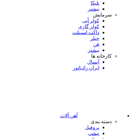
پلیکا
بیشتر
سرمایش
کولر آبی
کولر گازی
داکت اسپیلت
چیلر
فن
بیشتر
کارخانه ها
آبسال
ایران رادیاتور
آهن آلات
دسته بندی
پروفیل
نبشی