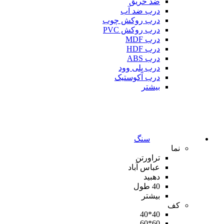
ضد حریق
درب ضد آب
درب روکش چوب
درب روکش PVC
درب MDF
درب HDF
درب ABS
درب پلی وود
درب آکوستیک
بیشتر
سنگ
نما
تراورتن
عباس آباد
دهبید
40 طول
بیشتر
کف
40*40
60*60