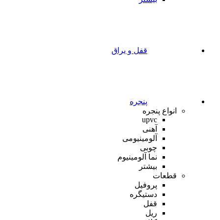
قفل و یراق
پنجره
انواع پنجره
upvc
آهنی
آلومینیومی
چوبی
نما آلومینیوم
بیشتر
قطعات
پروفیل
دستیگره
قفل
ریل