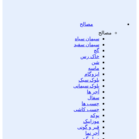
مصالح
مصالح
سیمان سیاه
سیمان سفید
گچ
خاک رس
شن
ماسه
ایزوگام
بلوک سبک
بلوک سیمانی
آجر ها
سفال
چسب ها
چسب کاشی
پوکه
موزاییک
قیر و گونی
آجر نما
دیوار گچی