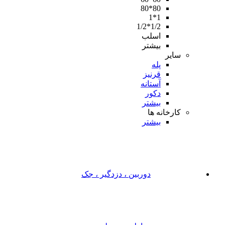
80*80
1*1
1/2*1/2
اسلب
بیشتر
سایر
پله
قرنیز
آستانه
دکور
بیشتر
کارخانه ها
بیشتر
دوربین ، دزدگیر ، جک