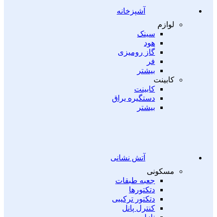
آشپزخانه
لوازم
سینک
هود
گاز رومیزی
فر
بیشتر
کابینت
کابینت
دستگیره یراق
بیشتر
آتش نشانی
مسکونی
جعبه طبقات
دتکتورها
دتکتور ترکیبی
کنترل پانل