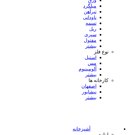
ورق
میلگرد
تیرآهن
ناودانی
تسمه
ریل
سپری
مفتول
بیشتر
نوع فلز
استیل
مس
آلومینیوم
بیشتر
کارخانه ها
اصفهان
نیشابور
بیشتر
آشپزخانه
لوازم