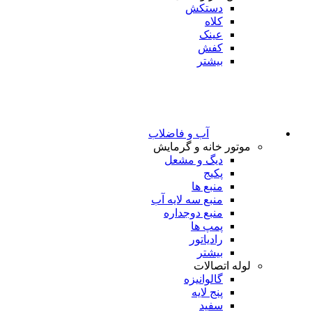
دستکش
کلاه
عینک
کفش
بیشتر
آب و فاضلاب
موتور خانه و گرمایش
دیگ و مشعل
پکیج
منبع ها
منبع سه لایه آب
منبع دوجداره
پمپ ها
رادیاتور
بیشتر
لوله اتصالات
گالوانیزه
پنج لایه
سفید