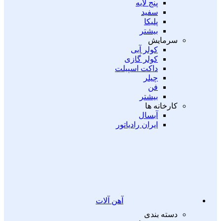
پنج لایه
سفید
پلیکا
بیشتر
سرمایش
کولر آبی
کولر گازی
داکت اسپیلت
چیلر
فن
بیشتر
کارخانه ها
آبسال
ایران رادیاتور
آهن آلات
دسته بندی