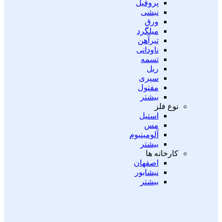
پروفیل
نبشی
ورق
میلگرد
تیرآهن
ناودانی
تسمه
ریل
سپری
مفتول
بیشتر
نوع فلز
استیل
مس
آلومینیوم
بیشتر
کارخانه ها
اصفهان
نیشابور
بیشتر