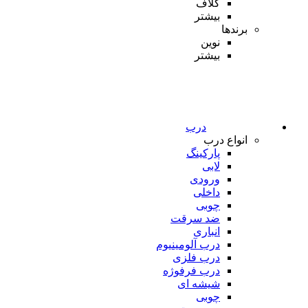
کلاف
بیشتر
برندها
نوین
بیشتر
درب
انواع درب
پارکینگ
لابی
ورودی
داخلی
چوبی
ضد سرقت
انباری
درب آلومینیوم
درب فلزی
درب فرفوژه
شیشه ای
چوبی