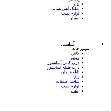
آژیر
شلنگ آتش نشانی
لوازم نصب
بیشتر
آسانسور
موتور خانه
کابین
موتور
درب کابین آسانسور
درب طبقه آسانسور
تابلو فرمان
ریل
شاسی طبقات
لوازم نصب
بیشتر