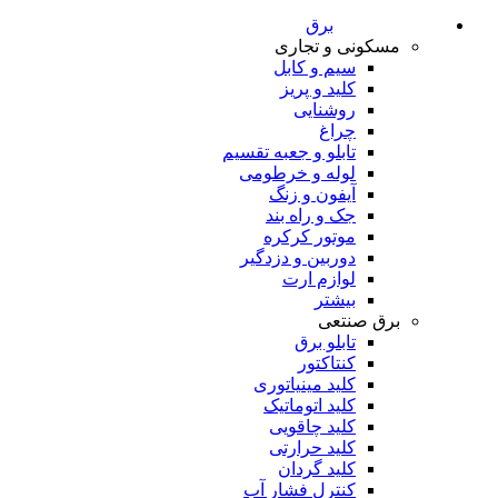
برق
مسکونی و تجاری
سیم و کابل
کلید و پریز
روشنایی
چراغ
تابلو و جعبه تقسیم
لوله و خرطومی
آیفون و زنگ
جک و راه بند
موتور کرکره
دوربین و دزدگیر
لوازم ارت
بیشتر
برق صنتعی
تابلو برق
کنتاکتور
کلید مینیاتوری
کلید اتوماتیک
کلید چاقویی
کلید حرارتی
کلید گردان
کنترل فشار آب