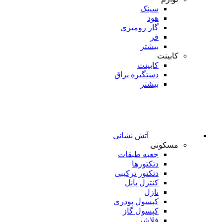
سینک
هود
گاز رومیزی
فر
بیشتر
کابینت
کابینت
دستگیره یراق
بیشتر
آتش نشانی
مسکونی
جعبه طبقات
دتکتورها
دتکتور ترکیبی
کنترل پانل
نازل
کپسول پودری
کپسول گاز
فلاشر