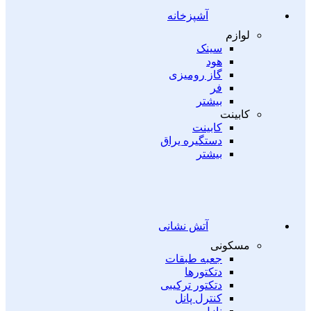
آشپزخانه
لوازم
سینک
هود
گاز رومیزی
فر
بیشتر
کابینت
کابینت
دستگیره یراق
بیشتر
آتش نشانی
مسکونی
جعبه طبقات
دتکتورها
دتکتور ترکیبی
کنترل پانل