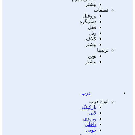
بیشتر
قطعات
پروفیل
دستیگره
قفل
ریل
کلاف
بیشتر
برندها
نوین
بیشتر
درب
انواع درب
پارکینگ
لابی
ورودی
داخلی
چوبی