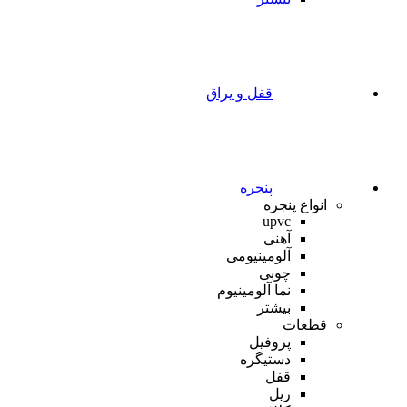
قفل و یراق
پنجره
انواع پنجره
upvc
آهنی
آلومینیومی
چوبی
نما آلومینیوم
بیشتر
قطعات
پروفیل
دستیگره
قفل
ریل