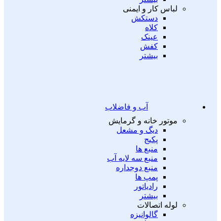
لباس کار و ایمنی
دستکش
کلاه
عینک
کفش
بیشتر
آب و فاضلاب
موتور خانه و گرمایش
دیگ و مشعل
پکیج
منبع ها
منبع سه لایه آب
منبع دوجداره
پمپ ها
رادیاتور
بیشتر
لوله اتصالات
گالوانیزه