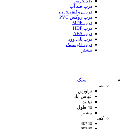
ضد حریق
درب ضد آب
درب روکش چوب
درب روکش PVC
درب MDF
درب HDF
درب ABS
درب پلی وود
درب آکوستیک
بیشتر
سنگ
نما
تراورتن
عباس آباد
دهبید
40 طول
بیشتر
کف
40*40
60*60