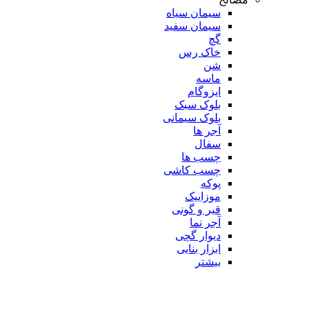
سیمان سیاه
سیمان سفید
گچ
خاک رس
شن
ماسه
ایزوگام
بلوک سبک
بلوک سیمانی
آجر ها
سفال
چسب ها
چسب کاشی
پوکه
موزاییک
قیر و گونی
آجر نما
دیوار گچی
ابزار بنایی
بیشتر