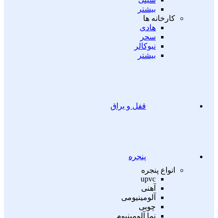
بیشتر
کارخانه ها
هادی
سحر
نیوکالر
بیشتر
قفل و یراق
پنجره
انواع پنجره
upvc
آهنی
آلومینیومی
چوبی
نما آلومینیوم