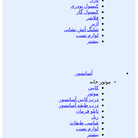
نازل
کپسول پودری
کپسول گاز
فلاشر
آژیر
شلنگ آتش نشانی
لوازم نصب
بیشتر
آسانسور
موتور خانه
کابین
موتور
درب کابین آسانسور
درب طبقه آسانسور
تابلو فرمان
ریل
شاسی طبقات
لوازم نصب
بیشتر