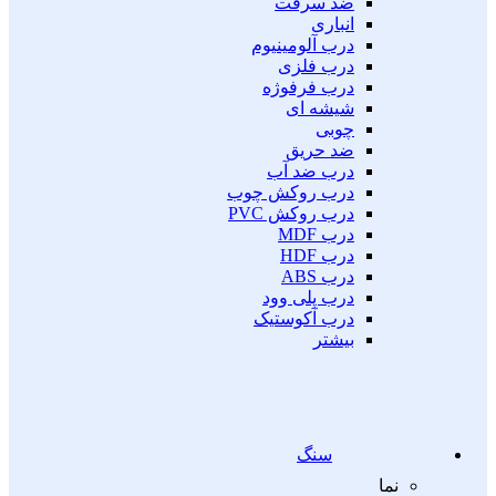
ضد سرقت
انباری
درب آلومینیوم
درب فلزی
درب فرفوژه
شیشه ای
چوبی
ضد حریق
درب ضد آب
درب روکش چوب
درب روکش PVC
درب MDF
درب HDF
درب ABS
درب پلی وود
درب آکوستیک
بیشتر
سنگ
نما