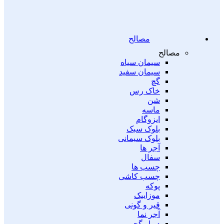
مصالح
مصالح
سیمان سیاه
سیمان سفید
گچ
خاک رس
شن
ماسه
ایزوگام
بلوک سبک
بلوک سیمانی
آجر ها
سفال
چسب ها
چسب کاشی
پوکه
موزاییک
قیر و گونی
آجر نما
دیوار گچی