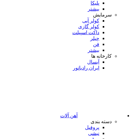
پلیکا
بیشتر
سرمایش
کولر آبی
کولر گازی
داکت اسپیلت
چیلر
فن
بیشتر
کارخانه ها
آبسال
ایران رادیاتور
آهن آلات
دسته بندی
پروفیل
نبشی