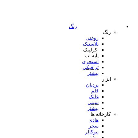
رنگ
رنگ
روغنی
پلاستیک
اکرلینک
پایه آب
استخری
ترافیکی
بیشتر
ابزار
نردبان
قلم
غلتک
سینی
بیشتر
کارخانه ها
هادی
سحر
نیوکالر
بیشتر