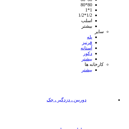
80*80
1*1
1/2*1/2
اسلب
بیشتر
سایر
پله
قرنیز
آستانه
دکور
بیشتر
کارخانه ها
بیشتر
دوربین ، دزدگیر ، جک