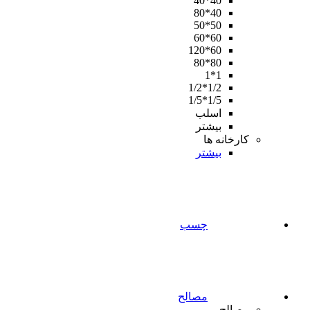
40*40
40*80
50*50
60*60
60*120
80*80
1*1
1/2*1/2
1/5*1/5
اسلب
بیشتر
کارخانه ها
بیشتر
چسب
مصالح
مصالح