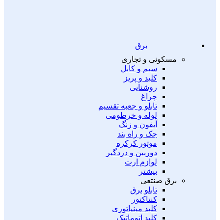
برق
مسکونی و تجاری
سیم و کابل
کلید و پریز
روشنایی
چراغ
تابلو و جعبه تقسیم
لوله و خرطومی
آیفون و زنگ
جک و راه بند
موتور کرکره
دوربین و دزدگیر
لوازم ارت
بیشتر
برق صنتعی
تابلو برق
کنتاکتور
کلید مینیاتوری
کلید اتوماتیک