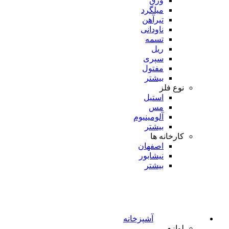
ورق
میلگرد
تیرآهن
ناودانی
تسمه
ریل
سپری
مفتول
بیشتر
نوع فلز
استیل
مس
آلومینیوم
بیشتر
کارخانه ها
اصفهان
نیشابور
بیشتر
آشپزخانه
لوازم