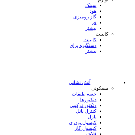
سینک
هود
گاز رومیزی
فر
بیشتر
کابینت
کابینت
دستگیره یراق
بیشتر
آتش نشانی
مسکونی
جعبه طبقات
دتکتورها
دتکتور ترکیبی
کنترل پانل
نازل
کپسول پودری
کپسول گاز
فلاشر