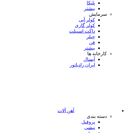
پلیکا
بیشتر
سرمایش
کولر آبی
کولر گازی
داکت اسپیلت
چیلر
فن
بیشتر
کارخانه ها
آبسال
ایران رادیاتور
آهن آلات
دسته بندی
پروفیل
نبشی