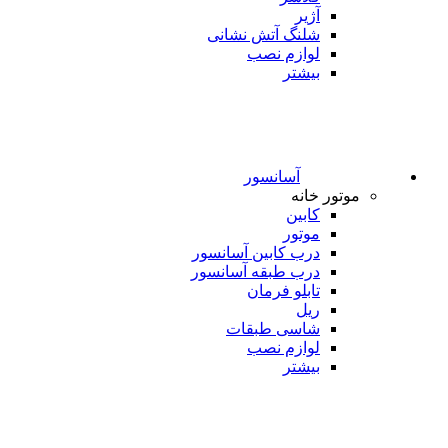
آژیر
شلنگ آتش نشانی
لوازم نصب
بیشتر
آسانسور
موتور خانه
کابین
موتور
درب کابین آسانسور
درب طبقه آسانسور
تابلو فرمان
ریل
شاسی طبقات
لوازم نصب
بیشتر