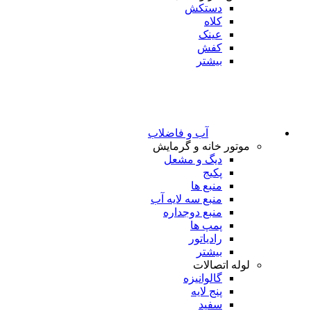
دستکش
کلاه
عینک
کفش
بیشتر
آب و فاضلاب
موتور خانه و گرمایش
دیگ و مشعل
پکیج
منبع ها
منبع سه لایه آب
منبع دوجداره
پمپ ها
رادیاتور
بیشتر
لوله اتصالات
گالوانیزه
پنج لایه
سفید