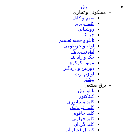
برق
مسکونی و تجاری
سیم و کابل
کلید و پریز
روشنایی
چراغ
تابلو و جعبه تقسیم
لوله و خرطومی
آیفون و زنگ
جک و راه بند
موتور کرکره
دوربین و دزدگیر
لوازم ارت
بیشتر
برق صنتعی
تابلو برق
کنتاکتور
کلید مینیاتوری
کلید اتوماتیک
کلید چاقویی
کلید حرارتی
کلید گردان
کنترل فشار آب