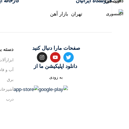
فروشگاه ایرانیان
کارخانه ای
تهران بازار آهن
صفحات مارا دنبال کنید
دسته بن
ابزارآلات
دانلود اپلیکیشن ما از
آب و فا
به زودی
برق
آشپزخانه
درب
سرویس 
حیاط و 