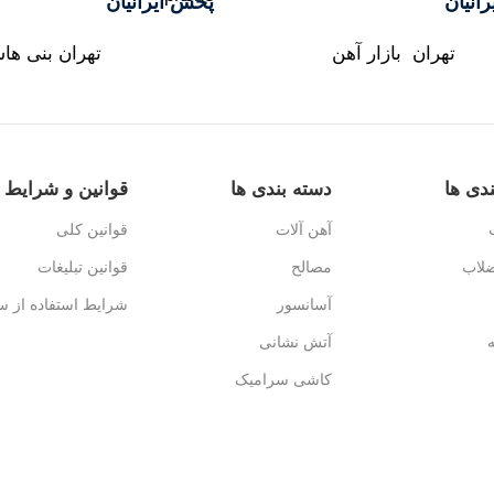
رانیان
پخش ایرانیان
تهران بازار آهن
تهران بنی ها
دی ها
دسته بندی ها
قوانین و شرایط
آهن آلات
قوانین کلی
ضلاب
مصالح
قوانین تبلیغات
آسانسور
شرایط استفاده از س
آتش نشانی
کاشی سرامیک
بهداشتی
پنجره
محوطه
رنگ