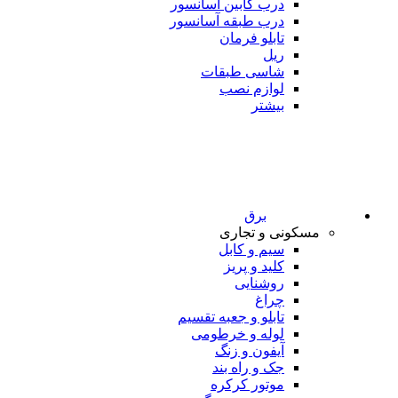
درب کابین آسانسور
درب طبقه آسانسور
تابلو فرمان
ریل
شاسی طبقات
لوازم نصب
بیشتر
برق
مسکونی و تجاری
سیم و کابل
کلید و پریز
روشنایی
چراغ
تابلو و جعبه تقسیم
لوله و خرطومی
آیفون و زنگ
جک و راه بند
موتور کرکره