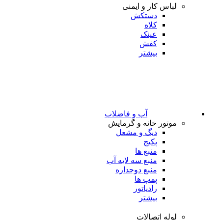
لباس کار و ایمنی
دستکش
کلاه
عینک
کفش
بیشتر
آب و فاضلاب
موتور خانه و گرمایش
دیگ و مشعل
پکیج
منبع ها
منبع سه لایه آب
منبع دوجداره
پمپ ها
رادیاتور
بیشتر
لوله اتصالات