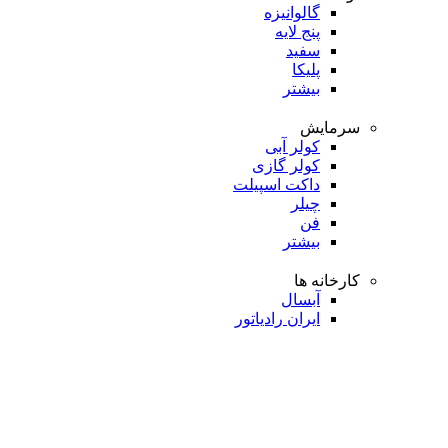
گالوانیزه
پنج لایه
سفید
پلیکا
بیشتر
سرمایش
کولر آبی
کولر گازی
داکت اسپیلت
چیلر
فن
بیشتر
کارخانه ها
آبسال
ایران رادیاتور