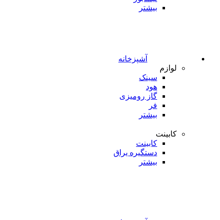
بیشتر
آشپزخانه
لوازم
سینک
هود
گاز رومیزی
فر
بیشتر
کابینت
کابینت
دستگیره یراق
بیشتر