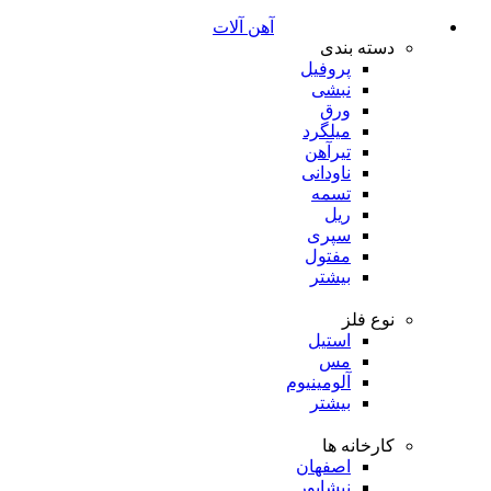
آهن آلات
دسته بندی
پروفیل
نبشی
ورق
میلگرد
تیرآهن
ناودانی
تسمه
ریل
سپری
مفتول
بیشتر
نوع فلز
استیل
مس
آلومینیوم
بیشتر
کارخانه ها
اصفهان
نیشابور