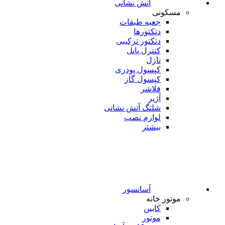
آتش نشانی
مسکونی
جعبه طبقات
دتکتورها
دتکتور ترکیبی
کنترل پانل
نازل
کپسول پودری
کپسول گاز
فلاشر
آژیر
شلنگ آتش نشانی
لوازم نصب
بیشتر
آسانسور
موتور خانه
کابین
موتور