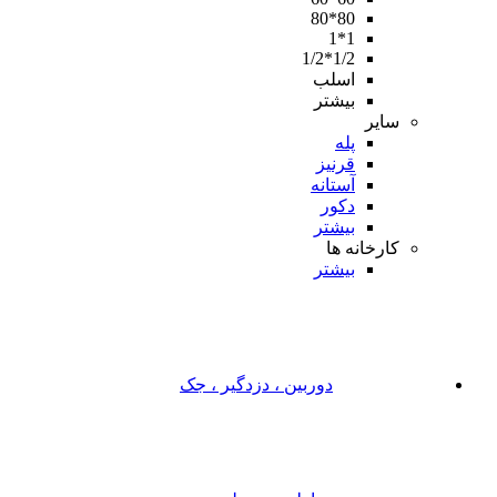
80*80
1*1
1/2*1/2
اسلب
بیشتر
سایر
پله
قرنیز
آستانه
دکور
بیشتر
کارخانه ها
بیشتر
دوربین ، دزدگیر ، جک