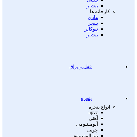
بیشتر
کارخانه ها
هادی
سحر
نیوکالر
بیشتر
قفل و یراق
پنجره
انواع پنجره
upvc
آهنی
آلومینیومی
چوبی
نما آلومینیوم