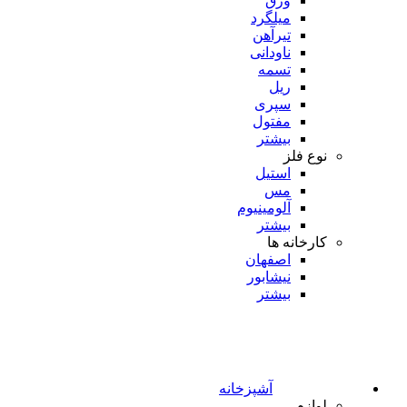
ورق
میلگرد
تیرآهن
ناودانی
تسمه
ریل
سپری
مفتول
بیشتر
نوع فلز
استیل
مس
آلومینیوم
بیشتر
کارخانه ها
اصفهان
نیشابور
بیشتر
آشپزخانه
لوازم