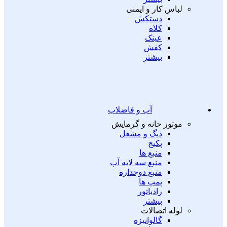
لباس کار و ایمنی
دستکش
کلاه
عینک
کفش
بیشتر
آب و فاضلاب
موتور خانه و گرمایش
دیگ و مشعل
پکیج
منبع ها
منبع سه لایه آب
منبع دوجداره
پمپ ها
رادیاتور
بیشتر
لوله اتصالات
گالوانیزه