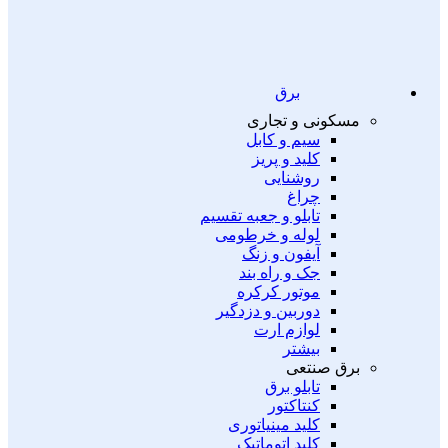
برق
مسکونی و تجاری
سیم و کابل
کلید و پریز
روشنایی
چراغ
تابلو و جعبه تقسیم
لوله و خرطومی
آیفون و زنگ
جک و راه بند
موتور کرکره
دوربین و دزدگیر
لوازم ارت
بیشتر
برق صنتعی
تابلو برق
کنتاکتور
کلید مینیاتوری
کلید اتوماتیک