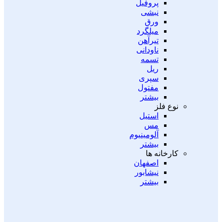
پروفیل
نبشی
ورق
میلگرد
تیرآهن
ناودانی
تسمه
ریل
سپری
مفتول
بیشتر
نوع فلز
استیل
مس
آلومینیوم
بیشتر
کارخانه ها
اصفهان
نیشابور
بیشتر