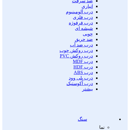
ضد سرقت
انباری
درب آلومینیوم
درب فلزی
درب فرفوژه
شیشه ای
چوبی
ضد حریق
درب ضد آب
درب روکش چوب
درب روکش PVC
درب MDF
درب HDF
درب ABS
درب پلی وود
درب آکوستیک
بیشتر
سنگ
نما