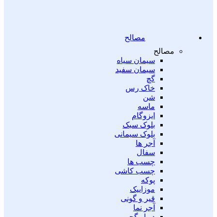
مصالح
مصالح
سیمان سیاه
سیمان سفید
گچ
خاک رس
شن
ماسه
ایزوگام
بلوک سبک
بلوک سیمانی
آجر ها
سفال
چسب ها
چسب کاشی
پوکه
موزاییک
قیر و گونی
آجر نما
دیوار گچی