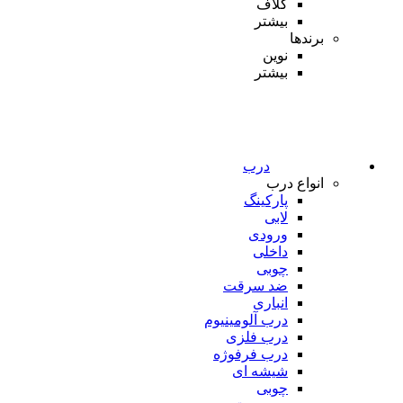
کلاف
بیشتر
برندها
نوین
بیشتر
درب
انواع درب
پارکینگ
لابی
ورودی
داخلی
چوبی
ضد سرقت
انباری
درب آلومینیوم
درب فلزی
درب فرفوژه
شیشه ای
چوبی