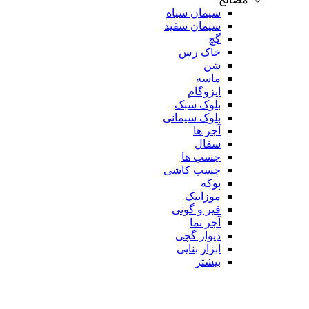
سیمان سیاه
سیمان سفید
گچ
خاک رس
شن
ماسه
ایزوگام
بلوک سبک
بلوک سیمانی
آجر ها
سفال
چسب ها
چسب کاشی
پوکه
موزاییک
قیر و گونی
آجر نما
دیوار گچی
ابزار بنایی
بیشتر