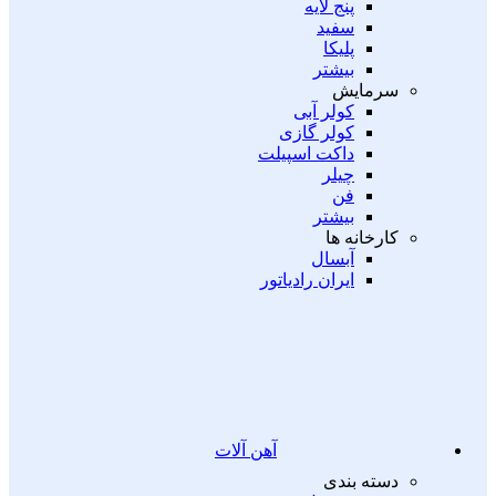
پنج لایه
سفید
پلیکا
بیشتر
سرمایش
کولر آبی
کولر گازی
داکت اسپیلت
چیلر
فن
بیشتر
کارخانه ها
آبسال
ایران رادیاتور
آهن آلات
دسته بندی