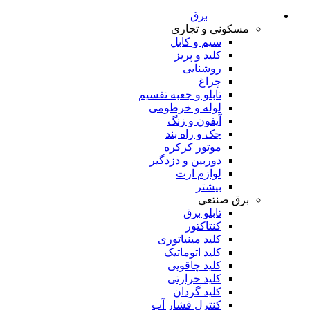
برق
مسکونی و تجاری
سیم و کابل
کلید و پریز
روشنایی
چراغ
تابلو و جعبه تقسیم
لوله و خرطومی
آیفون و زنگ
جک و راه بند
موتور کرکره
دوربین و دزدگیر
لوازم ارت
بیشتر
برق صنتعی
تابلو برق
کنتاکتور
کلید مینیاتوری
کلید اتوماتیک
کلید چاقویی
کلید حرارتی
کلید گردان
کنترل فشار آب