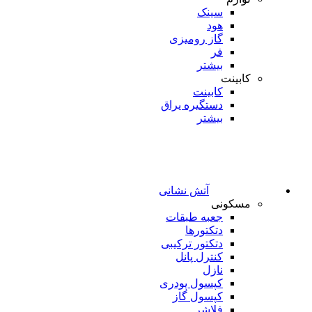
سینک
هود
گاز رومیزی
فر
بیشتر
کابینت
کابینت
دستگیره یراق
بیشتر
آتش نشانی
مسکونی
جعبه طبقات
دتکتورها
دتکتور ترکیبی
کنترل پانل
نازل
کپسول پودری
کپسول گاز
فلاشر