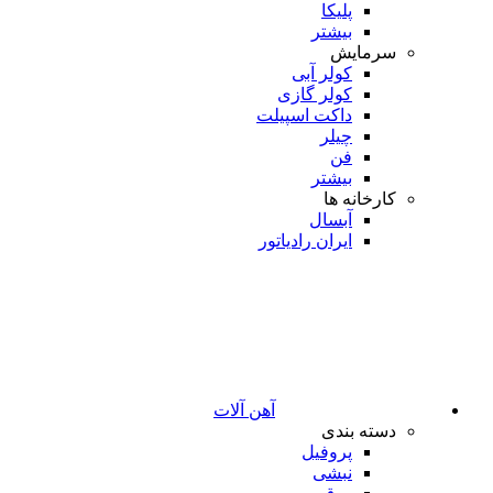
پلیکا
بیشتر
سرمایش
کولر آبی
کولر گازی
داکت اسپیلت
چیلر
فن
بیشتر
کارخانه ها
آبسال
ایران رادیاتور
آهن آلات
دسته بندی
پروفیل
نبشی