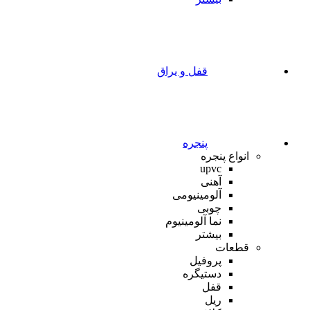
قفل و یراق
پنجره
انواع پنجره
upvc
آهنی
آلومینیومی
چوبی
نما آلومینیوم
بیشتر
قطعات
پروفیل
دستیگره
قفل
ریل