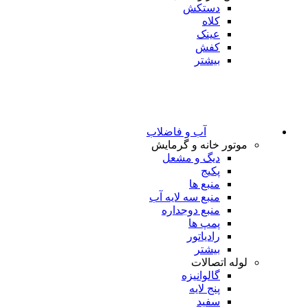
دستکش
کلاه
عینک
کفش
بیشتر
آب و فاضلاب
موتور خانه و گرمایش
دیگ و مشعل
پکیج
منبع ها
منبع سه لایه آب
منبع دوجداره
پمپ ها
رادیاتور
بیشتر
لوله اتصالات
گالوانیزه
پنج لایه
سفید