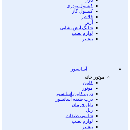
نازل
کپسول پودری
کپسول گاز
فلاشر
آژیر
شلنگ آتش نشانی
لوازم نصب
بیشتر
آسانسور
موتور خانه
کابین
موتور
درب کابین آسانسور
درب طبقه آسانسور
تابلو فرمان
ریل
شاسی طبقات
لوازم نصب
بیشتر