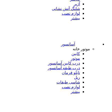
آژیر
شلنگ آتش نشانی
لوازم نصب
بیشتر
آسانسور
موتور خانه
کابین
موتور
درب کابین آسانسور
درب طبقه آسانسور
تابلو فرمان
ریل
شاسی طبقات
لوازم نصب
بیشتر