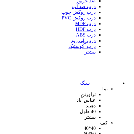
ضد حریق
درب ضد آب
درب روکش چوب
درب روکش PVC
درب MDF
درب HDF
درب ABS
درب پلی وود
درب آکوستیک
بیشتر
سنگ
نما
تراورتن
عباس آباد
دهبید
40 طول
بیشتر
کف
40*40
60*60