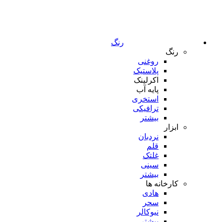
رنگ
رنگ
روغنی
پلاستیک
اکرلینک
پایه آب
استخری
ترافیکی
بیشتر
ابزار
نردبان
قلم
غلتک
سینی
بیشتر
کارخانه ها
هادی
سحر
نیوکالر
بیشتر