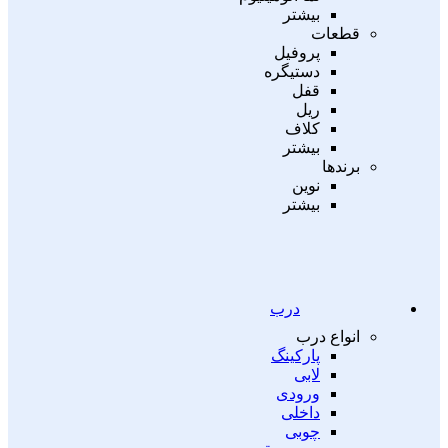
بیشتر
قطعات
پروفیل
دستیگره
قفل
ریل
کلاف
بیشتر
برندها
نوین
بیشتر
درب
انواع درب
پارکینگ
لابی
ورودی
داخلی
چوبی