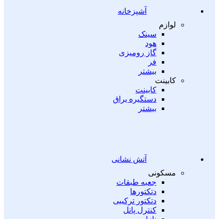
آشپزخانه
لوازم
سینک
هود
گاز رومیزی
فر
بیشتر
کابینت
کابینت
دستگیره یراق
بیشتر
آتش نشانی
مسکونی
جعبه طبقات
دتکتورها
دتکتور ترکیبی
کنترل پانل