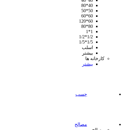
40*40
40*80
50*50
60*60
60*120
80*80
1*1
1/2*1/2
1/5*1/5
اسلب
بیشتر
کارخانه ها
بیشتر
چسب
مصالح
مصالح