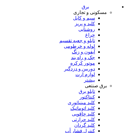
برق
مسکونی و تجاری
سیم و کابل
کلید و پریز
روشنایی
چراغ
تابلو و جعبه تقسیم
لوله و خرطومی
آیفون و زنگ
جک و راه بند
موتور کرکره
دوربین و دزدگیر
لوازم ارت
بیشتر
برق صنتعی
تابلو برق
کنتاکتور
کلید مینیاتوری
کلید اتوماتیک
کلید چاقویی
کلید حرارتی
کلید گردان
کنترل فشار آب