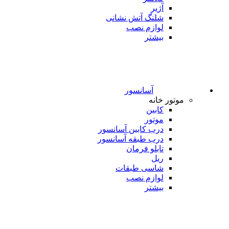
آژیر
شلنگ آتش نشانی
لوازم نصب
بیشتر
آسانسور
موتور خانه
کابین
موتور
درب کابین آسانسور
درب طبقه آسانسور
تابلو فرمان
ریل
شاسی طبقات
لوازم نصب
بیشتر