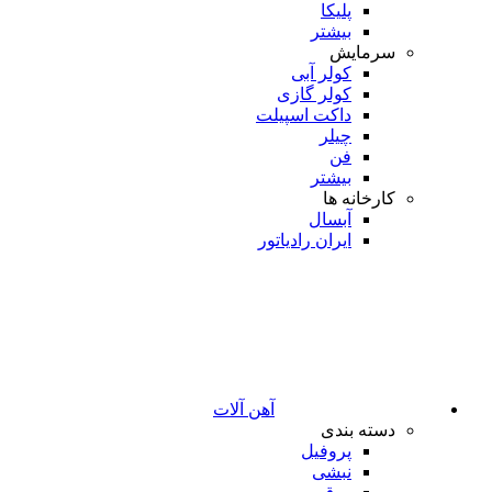
پلیکا
بیشتر
سرمایش
کولر آبی
کولر گازی
داکت اسپیلت
چیلر
فن
بیشتر
کارخانه ها
آبسال
ایران رادیاتور
آهن آلات
دسته بندی
پروفیل
نبشی