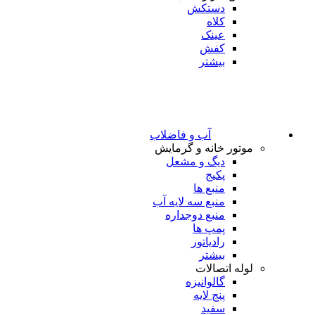
دستکش
کلاه
عینک
کفش
بیشتر
آب و فاضلاب
موتور خانه و گرمایش
دیگ و مشعل
پکیج
منبع ها
منبع سه لایه آب
منبع دوجداره
پمپ ها
رادیاتور
بیشتر
لوله اتصالات
گالوانیزه
پنج لایه
سفید