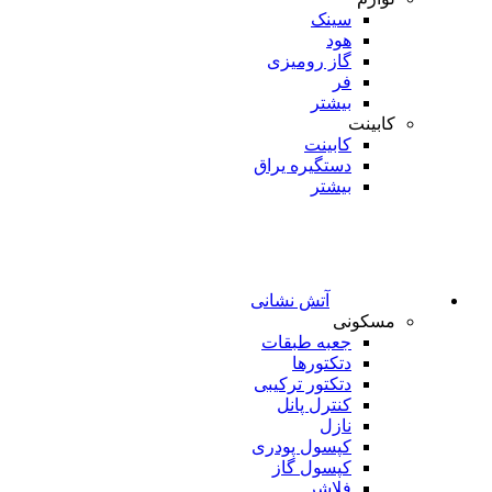
سینک
هود
گاز رومیزی
فر
بیشتر
کابینت
کابینت
دستگیره یراق
بیشتر
آتش نشانی
مسکونی
جعبه طبقات
دتکتورها
دتکتور ترکیبی
کنترل پانل
نازل
کپسول پودری
کپسول گاز
فلاشر