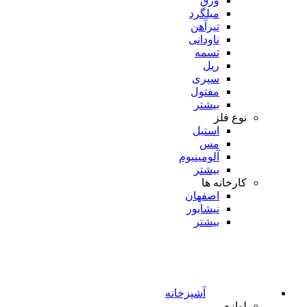
ورق
میلگرد
تیرآهن
ناودانی
تسمه
ریل
سپری
مفتول
بیشتر
نوع فلز
استیل
مس
آلومینیوم
بیشتر
کارخانه ها
اصفهان
نیشابور
بیشتر
آشپزخانه
لوازم