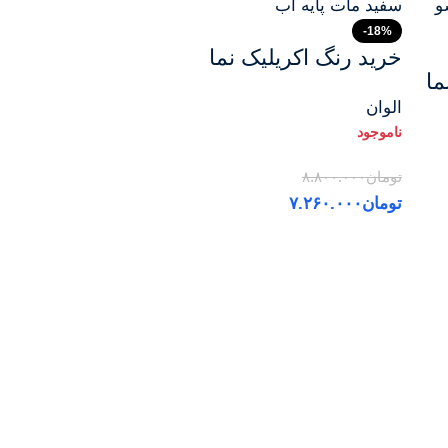
-18%
خرید رنگ اکریلیک نما
ما
فاساد مات الوان
الوان
گالن 4 کیلویی | سفید
مات، پایه آب و قابل
شستشو – قیمت –
تومان
۸.۸۰۰.۰۰۰
تومان
۷.۲۶۰.۰۰۰
تهران/کرج
اطلاعات بیشتر