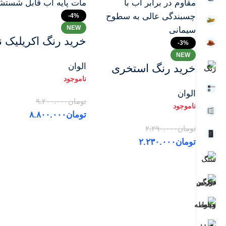
-4%
NEW
خرید رنگ اکریلیک ن
-3%
فاساد مات الوان
NEW
الوان
خرید رنگ استخری
قیمت (حلب 20
پایه آبی (آبی-سبز)
کیلویی) | سفید مات
الوان
قیمت الوان 1 کیلویی
پایه آب، بدون بو و
تومان
۹.۲۰۰.۰۰۰
| ضدآب، خشک‌شونده
تومان
۸.۸۰۰.۰۰۰
قابل شستشو
سریع با چسبندگی
تومان
۲.۲۹۰.۰۰۰
اطلاعات بیشتر
تومان
۲.۲۳۰.۰۰۰
عالی به سیمان
اطلاعات بیشتر