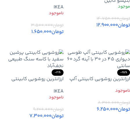
بنیسو کابین
ضدآب و رنگ دلخواه
با ساخت ۲۴ ساعته – خرید از
IKEA
تولید کننده مستفیم
تومان
۱۴.۷۵۰.۰۰۰
تومان
۱۲.۹۰۰.۰۰۰
تومان
۳.۵۰۰.۰۰۰
تومان
۱.۶۵۰.۰۰۰
افزودن به سبد خرید
اطلاعات بیشتر
-21%
-25%
ارزانترین روشویی کابینتی آلپ
ارزانترین روشویی کابینتی
طوسی | بهترین مدل مدرن
پرشین سفید | با آینه ۷۰×۴۵ و
IKEA
PVC ضد آب – قیمت و خرید
کاسه سنگ نجف‌آباد
تومان
۸.۳۰۰.۰۰۰
تومان
۶.۲۵۰.۰۰۰
تومان
۹.۲۰۰.۰۰۰
تومان
۷.۳۰۰.۰۰۰
اطلاعات بیشتر
اطلاعات بیشتر