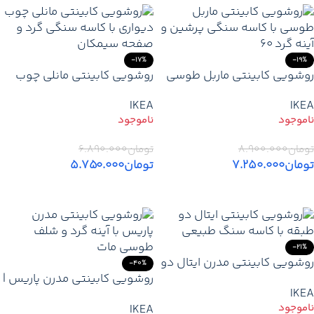
-17%
-19%
روشویی کابینتی ماربل طوسی
روشویی کابینتی مانلی چوب
طرح سنگ کرم با کاسه سنگی
مدرن با صفحه سنگی سیمکان
IKEA
IKEA
پرشین – قیمت تولیدی
– قیمت تولیدی
تومان
۸.۹۰۰.۰۰۰
تومان
۶.۸۹۰.۰۰۰
تومان
۷.۲۵۰.۰۰۰
تومان
۵.۷۵۰.۰۰۰
اطلاعات بیشتر
اطلاعات بیشتر
-21%
روشویی کابینتی مدرن ایتال دو
-40%
طبقه | ابعاد ۷۰/۸۰×۴۰ | آینه
روشویی کابینتی مدرن پاریس |
IKEA
۸۰×۷۰ | PVC ضد آب | کاسه
ابعاد ۷۰×۴۰ | آینه گرد ۶۰ |
IKEA
توکار گرد قیمت و خرید
شلف طوسی مات ۵۰ | PVC ضد