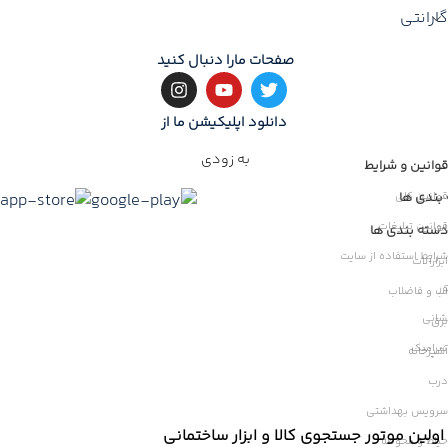
گارانتی
صفحات مارا دنبال کنید
دانلود اپلیکیشن ما از
به زودی
قوانین و شرایط
بندی ها
قوانین کلی
قوانین تبلیغات
ات
دسته بندی ها
شرایط استفاده از سایت
ابزارآلات
ر
آب و فاضلاب
شانی
برق
سرامیک
آشپزخانه
درب
سرویس بهداشتی
اولین موتور جستجوی کالا و ابزار ساختمانی
حیاط و محوطه