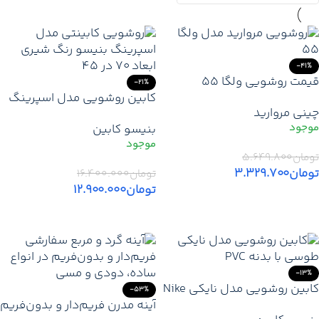
-41%
قیمت روشویی ولگا ۵۵
-21%
مروارید | خرید روشویی
کابین روشویی مدل اسپرینگ
چینی مروارید
روکابینتی مروارید با گارانتی +
Spring بنیسو | طراحی
بنیسو کابین
تخفیف + ارسال
جمع‌وجور با بدنه PVC مقاوم و
رنگ شیری
تومان
۵.۶۴۹.۸۰۰
تومان
۳.۳۲۹.۷۰۰
تومان
۱۶.۴۰۰.۰۰۰
تومان
۱۲.۹۰۰.۰۰۰
افزودن به سبد خرید
افزودن به سبد خرید
-13%
کابین روشویی مدل نایکی Nike
-53%
| طراحی مدرن با بدنه PVC
آینه مدرن فریم‌دار و بدون‌فریم