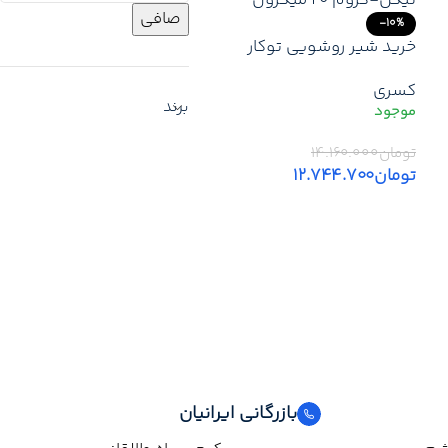
صافی
-10%
خرید شیر روشویی توکار
ناپل کسری | قیمت روز خرید
کسری
با گارانتی معتبر + تخفیف +
برند
ارسال سریع تهران
ن
تومان
۱۴.۱۶۰.۰۰۰
تومان
۱۲.۷۴۴.۷۰۰
افزودن به سبد خرید
بازرگانی ایرانیان