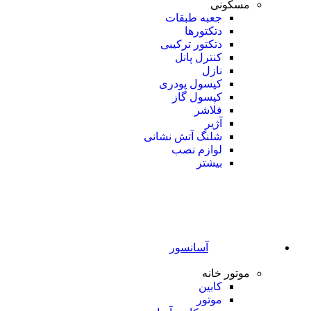
مسکونی
جعبه طبقات
دتکتورها
دتکتور ترکیبی
کنترل پانل
نازل
کپسول پودری
کپسول گاز
فلاشر
آژیر
شلنگ آتش نشانی
لوازم نصب
بیشتر
آسانسور
موتور خانه
کابین
موتور