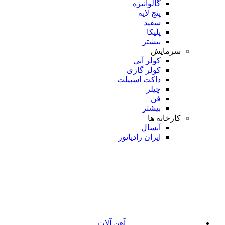
گالوانیزه
پنج لایه
سفید
پلیکا
بیشتر
سرمایش
کولر آبی
کولر گازی
داکت اسپیلت
چیلر
فن
بیشتر
کارخانه ها
آبسال
ایران رادیاتور
آهن آلات