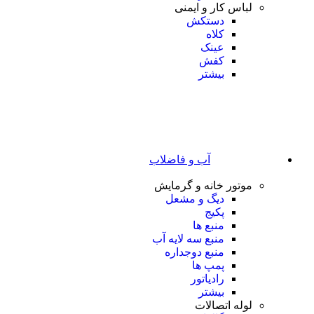
لباس کار و ایمنی
دستکش
کلاه
عینک
کفش
بیشتر
آب و فاضلاب
موتور خانه و گرمایش
دیگ و مشعل
پکیج
منبع ها
منبع سه لایه آب
منبع دوجداره
پمپ ها
رادیاتور
بیشتر
لوله اتصالات