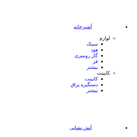
آشپزخانه
لوازم
سینک
هود
گاز رومیزی
فر
بیشتر
کابینت
کابینت
دستگیره یراق
بیشتر
آتش نشانی