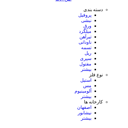
دسته بندی
پروفیل
نبشی
ورق
میلگرد
تیرآهن
ناودانی
تسمه
ریل
سپری
مفتول
بیشتر
نوع فلز
استیل
مس
آلومینیوم
بیشتر
کارخانه ها
اصفهان
نیشابور
بیشتر