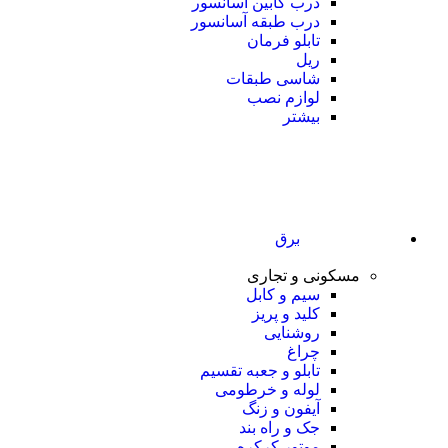
درب کابین آسانسور
درب طبقه آسانسور
تابلو فرمان
ریل
شاسی طبقات
لوازم نصب
بیشتر
برق
مسکونی و تجاری
سیم و کابل
کلید و پریز
روشنایی
چراغ
تابلو و جعبه تقسیم
لوله و خرطومی
آیفون و زنگ
جک و راه بند
موتور کرکره